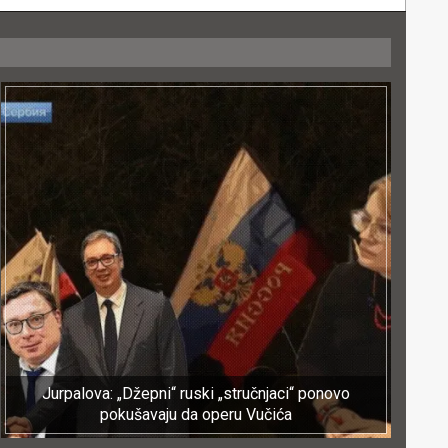
Jurpalova: „Džepni“ ruski „stručnjaci“ ponovo
pokušavaju da operu Vučića