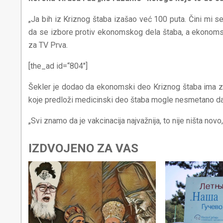
„Ja bih iz Kriznog štaba izašao već 100 puta. Čini mi se
da se izbore protiv ekonomskog dela štaba, a ekonoms
za TV Prva.
[the_ad id=“804″]
Šekler je dodao da ekonomski deo Kriznog štaba ima z
koje predloži medicinski deo štaba mogle nesmetano d
„Svi znamo da je vakcinacija najvažnija, to nije ništa novo,
IZDVOJENO ZA VAS