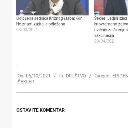
Odložena sednica Kriznog štaba; Kon:
Šekler: Jedini izla
Ne znam zašto je odložena
istovremeno zatva
08/03/2021
rizičnih za širenje
vakcinacija
03/04/2021
2021-
10-
On:
06/10/2021
In:
DRUŠTVO
Tagged:
EPIDE
ŠEKLER
06
OSTAVITE KOMENTAR