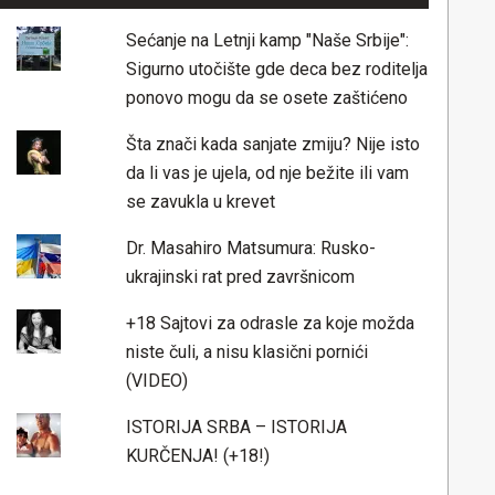
Sećanje na Letnji kamp "Naše Srbije":
Sigurno utočište gde deca bez roditelja
ponovo mogu da se osete zaštićeno
Šta znači kada sanjate zmiju? Nije isto
da li vas je ujela, od nje bežite ili vam
se zavukla u krevet
Dr. Masahiro Matsumura: Rusko-
ukrajinski rat pred završnicom
+18 Sajtovi za odrasle za koje možda
niste čuli, a nisu klasični pornići
(VIDEO)
ISTORIJA SRBA – ISTORIJA
KURČENJA! (+18!)