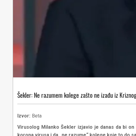
Šekler: Ne razumem kolege zašto ne izađu iz Krizno
Izvor:
Beta
Virusolog Milanko Šekler izjavio je danas da bi on
korona virusa i da „ne razume“ kolege koje to do sad