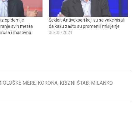
z iz epidemije
Šekler: Antivakseri koji su se vakcinisali
ranje svih mesta
da kažu zašto su promenili mišljenje
 virusa i masovna
06/05/2021
MIOLOŠKE MERE
,
KORONA
,
KRIZNI ŠTAB
,
MILANKO