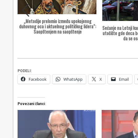
„Metodije prelomio između upokojenog
rbana
duhovnog oca i aktuelnog političkog lidera“:
Sećanje na Letnji ka
Saopštenjem na saopštenje
utočište gde deca b
da se os
PODELI:
Facebook
WhatsApp
X
Email
Povezani članci