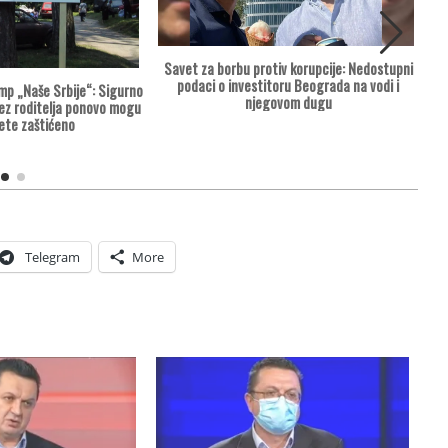
M
V
Savet za borbu protiv korupcije: Nedostupni
št
podaci o investitoru Beograda na vodi i
mp „Naše Srbije“: Sigurno
njegovom dugu
ez roditelja ponovo mogu
ete zaštićeno
Telegram
More