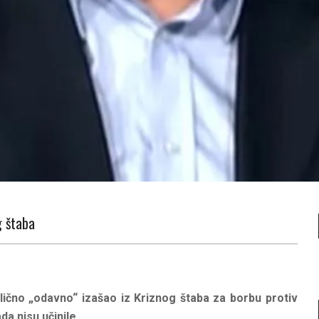
g štaba
 lično „odavno“ izašao iz Kriznog štaba za borbu protiv
a nisu učinile.