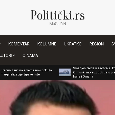
Politički.rs
MaGaZiN
KOMENTAR
KOLUMNE
UKRATKO
REGION
S
Secondary
AUTORI
O NAMA
Navigation
Menu
Smanjen brodski saobraćaj kroz
tina sprema novi pokušaj
Ormuski moreuz dok traju pregovori
je Srpske liste
Irana i Omana