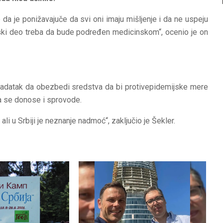
 da je ponižavajuče da svi oni imaju mišljenje i da ne uspeju
ki deo treba da bude podređen medicinskom“, ocenio je on
adatak da obezbedi sredstva da bi protivepidemijske mere
a se donose i sprovode.
 ali u Srbiji je neznanje nadmoć“, zaključio je Šekler.