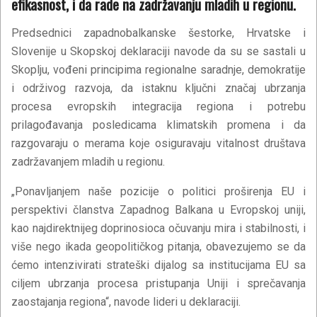
efikasnost, i da rade na zadržavanju mladih u regionu.
Predsednici zapadnobalkanske šestorke, Hrvatske i
Slovenije u Skopskoj deklaraciji navode da su se sastali u
Skoplju, vođeni principima regionalne saradnje, demokratije
i održivog razvoja, da istaknu ključni značaj ubrzanja
procesa evropskih integracija regiona i potrebu
prilagođavanja posledicama klimatskih promena i da
razgovaraju o merama koje osiguravaju vitalnost društava
zadržavanjem mladih u regionu.
„Ponavljanjem naše pozicije o politici proširenja EU i
perspektivi članstva Zapadnog Balkana u Evropskoj uniji,
kao najdirektnijeg doprinosioca očuvanju mira i stabilnosti, i
više nego ikada geopolitičkog pitanja, obavezujemo se da
ćemo intenzivirati strateški dijalog sa institucijama EU sa
ciljem ubrzanja procesa pristupanja Uniji i sprečavanja
zaostajanja regiona“, navode lideri u deklaraciji.