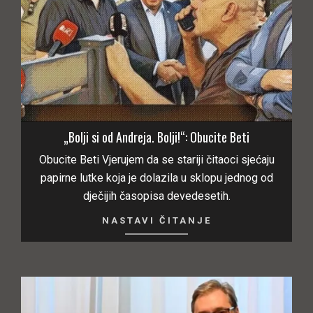
„Bolji si od Andreja. Bolji!“: Obucite Beti
Obucite Beti Vjerujem da se stariji čitaoci sjećaju
papirne lutke koja je dolazila u sklopu jednog od
dječijih časopisa devedesetih.
NASTAVI ČITANJE