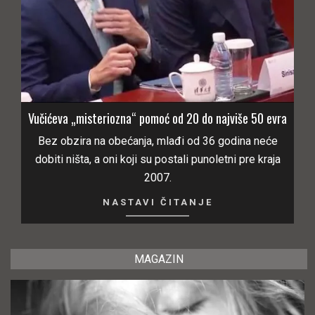
Vučićeva „misteriozna“ pomoć od 20 do najviše 50 evra
Bez obzira na obećanja, mlađi od 36 godina neće
dobiti ništa, a oni koji su postali punoletni pre kraja
2007.
NASTAVI ČITANJE
MAGAZIN