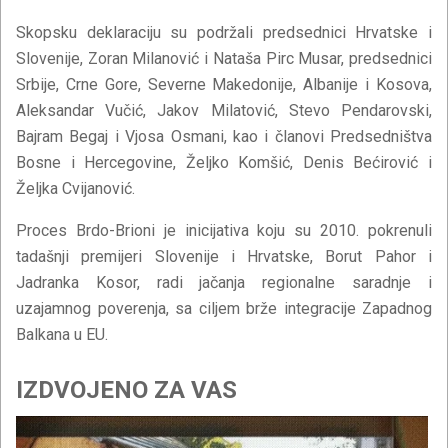
Skopsku deklaraciju su podržali predsednici Hrvatske i
Slovenije, Zoran Milanović i Nataša Pirc Musar, predsednici
Srbije, Crne Gore, Severne Makedonije, Albanije i Kosova,
Aleksandar Vučić, Jakov Milatović, Stevo Pendarovski,
Bajram Begaj i Vjosa Osmani, kao i članovi Predsedništva
Bosne i Hercegovine, Željko Komšić, Denis Bećirović i
Željka Cvijanović.
Proces Brdo-Brioni je inicijativa koju su 2010. pokrenuli
tadašnji premijeri Slovenije i Hrvatske, Borut Pahor i
Jadranka Kosor, radi jačanja regionalne saradnje i
uzajamnog poverenja, sa ciljem brže integracije Zapadnog
Balkana u EU.
IZDVOJENO ZA VAS