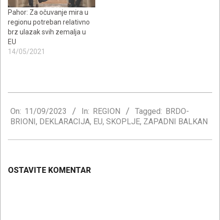
Pahor: Za očuvanje mira u
regionu potreban relativno
brz ulazak svih zemalja u
EU
14/05/2021
2023-
09-
On:
11/09/2023
In:
REGION
Tagged:
BRDO-
BRIONI
,
DEKLARACIJA
,
EU
,
SKOPLJE
,
ZAPADNI BALKAN
11
OSTAVITE KOMENTAR