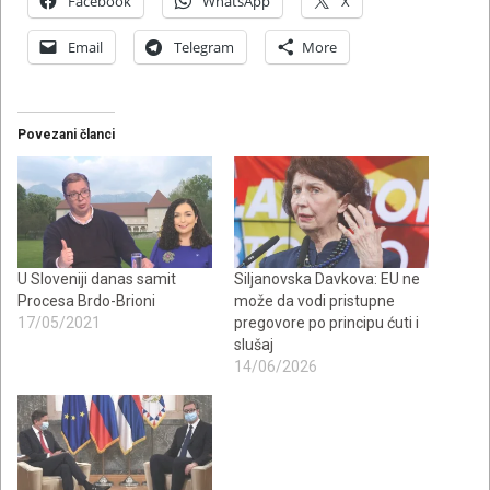
Facebook
WhatsApp
X
Email
Telegram
More
Povezani članci
U Sloveniji danas samit
Siljanovska Davkova: EU ne
Procesa Brdo-Brioni
može da vodi pristupne
17/05/2021
pregovore po principu ćuti i
slušaj
14/06/2026