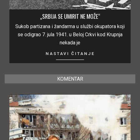
„SRBIJA SE UMIRIT NE MOŽE“
Sukob partizana i žandarma u službi okupatora koji
se odigrao 7. jula 1941. u Beloj Crkvi kod Krupnja
nekada je
NASTAVI ČITANJE
KOMENTAR