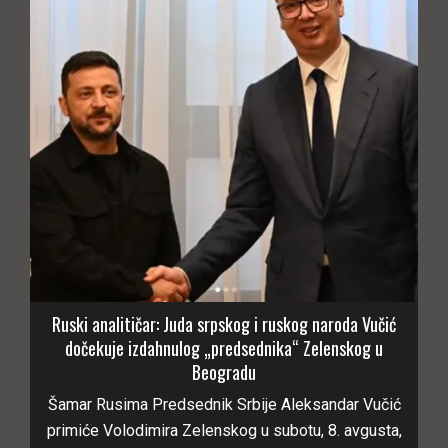
Ruski analitičar: Juda srpskog i ruskog naroda Vučić
dočekuje izdahnulog „predsednika“ Zelenskog u
Beogradu
Šamar Rusima Predsednik Srbije Aleksandar Vučić
primiće Volodimira Zelenskog u subotu, 8. avgusta,