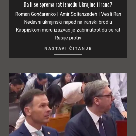
Da li se sprema rat između Ukrajine i Irana?
Roman Gončarenko | Amir Soltanzadeh | Vesli Ran
Nedavni ukrajinski napad na iranski brod u
Kaspijskom moru izazvao je zabrinutost da se rat
Rusije protiv
NASTAVI ČITANJE