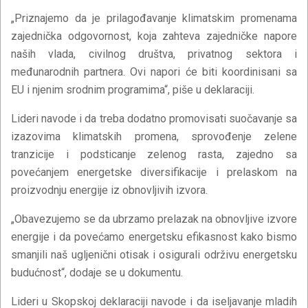
„Priznajemo da je prilagođavanje klimatskim promenama
zajednička odgovornost, koja zahteva zajedničke napore
naših vlada, civilnog društva, privatnog sektora i
međunarodnih partnera. Ovi napori će biti koordinisani sa
EU i njenim srodnim programima“, piše u deklaraciji.
Lideri navode i da treba dodatno promovisati suočavanje sa
izazovima klimatskih promena, sprovođenje zelene
tranzicije i podsticanje zelenog rasta, zajedno sa
povećanjem energetske diversifikacije i prelaskom na
proizvodnju energije iz obnovljivih izvora.
„Obavezujemo se da ubrzamo prelazak na obnovljive izvore
energije i da povećamo energetsku efikasnost kako bismo
smanjili naš ugljenični otisak i osigurali održivu energetsku
budućnost“, dodaje se u dokumentu.
Lideri u Skopskoj deklaraciji navode i da iseljavanje mladih