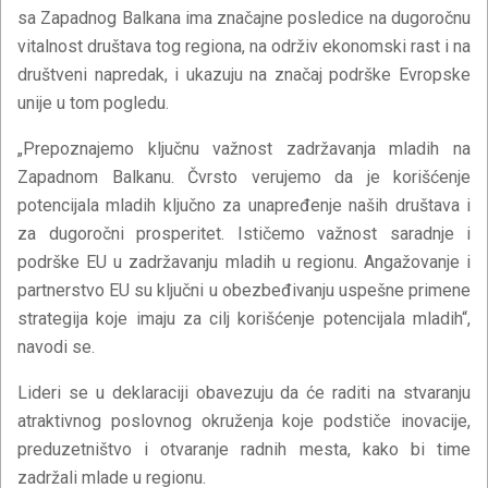
sa Zapadnog Balkana ima značajne posledice na dugoročnu
vitalnost društava tog regiona, na održiv ekonomski rast i na
društveni napredak, i ukazuju na značaj podrške Evropske
unije u tom pogledu.
„Prepoznajemo ključnu važnost zadržavanja mladih na
Zapadnom Balkanu. Čvrsto verujemo da je korišćenje
potencijala mladih ključno za unapređenje naših društava i
za dugoročni prosperitet. Ističemo važnost saradnje i
podrške EU u zadržavanju mladih u regionu. Angažovanje i
partnerstvo EU su ključni u obezbeđivanju uspešne primene
strategija koje imaju za cilj korišćenje potencijala mladih“,
navodi se.
Lideri se u deklaraciji obavezuju da će raditi na stvaranju
atraktivnog poslovnog okruženja koje podstiče inovacije,
preduzetništvo i otvaranje radnih mesta, kako bi time
zadržali mlade u regionu.