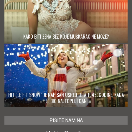
KAKO BITI ŽENA BEZ KOJE MUŠKARAC NE MOŽE?
HIT „LET IT SNOW“ JE NAPISAN USRED LETA 1945. GODINE, KADA
JE BIO NAJTOPLIJI DAN
PIŠITE NAM NA