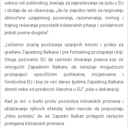
odnosi od suštinskog značaja za napredovanje na putu u EU
i dodaju da se obavezuju „da će zajedno raditi na negovanju
atmosfere uzajamnog poverenja, razumevanja, mirnog i
trajnog rešavanja preostalih bilateralnih pitanja i solidarnosti
jednih prema drugima“.
„Ističemo značaj postizanja opipljivih koristi i prilika za
građane Zapadnog Balkana i pre formalnog pristupanja Uniji.
Stoga pozivamo EU da razmotri otvaranje puteva koji će
omogućiti Zapadnom Balkanu da istražuje mogućnosti
pristupajući specifičnim politikama, inicijativama i
fondovima EU i koji će već danas ljudima Zapadnog Balkana
doneti neke od prednosti članstva u EU“, piše u deklaraciji.
Kad je reč o borbi protiv posledica klimatskih promena i
ublažavanje njihovih efekata, lideri navode da prepoznaju
„hitnu potrebu“ da se Zapadni Balkan prilagodi rastućim
pretnjama klimatskih promena.