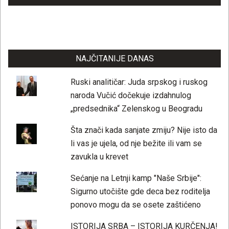
NAJČITANIJE DANAS
Ruski analitičar: Juda srpskog i ruskog
naroda Vučić dočekuje izdahnulog
„predsednika“ Zelenskog u Beogradu
Šta znači kada sanjate zmiju? Nije isto da
li vas je ujela, od nje bežite ili vam se
zavukla u krevet
Sećanje na Letnji kamp "Naše Srbije":
Sigurno utočište gde deca bez roditelja
ponovo mogu da se osete zaštićeno
ISTORIJA SRBA – ISTORIJA KURČENJA!