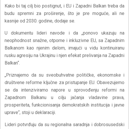
Kako bi taj cilj bio postignut, i EU i Zapadni Balkan treba da
budu spremni za proširenje, što je pre moguće, ali ne
kasnije od 2030. godine, dodaje se.
U dokumentu lideri navode i da „ponovo ukazuju na
neophodnost snažne, otporne i inkluzivne EU, sa Zapadnim
Balkanom kao njenim delom, imajući u vidu kontinuiranu
rusku agresiju na Ukrajinu i njen efekat prelivanja na Zapadni
Balkan“.
„Priznajemo da su sveobuhvatne političke, ekonomske i
društvene reforme ključne za pristupanje EU. Obavezujemo
se da intenziviramo napore u sprovođenju reformi na
Zapadnom Balkanu u cilju jačanja vladavine prava,
prosperiteta, funkcionisanja demokratskih institucija i javne
uprave“, stoji u deklaraciji.
Lideri potvrđuju da su regionalna saradnja i dobrosusedski