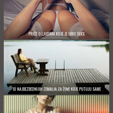
PRIČE O LJUDIMA KOJE JE UBIO SEKS
10 NAJBEZBEDNIJIH ZEMALJA ZA ŽENE KOJE PUTUJU SAME