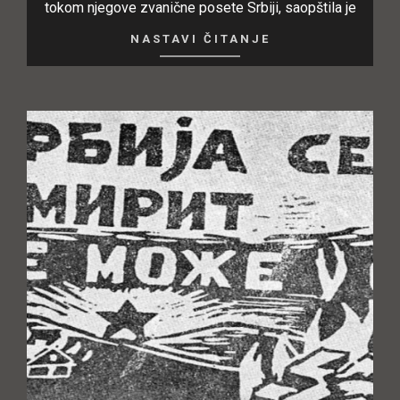
tokom njegove zvanične posete Srbiji, saopštila je
NASTAVI ČITANJE