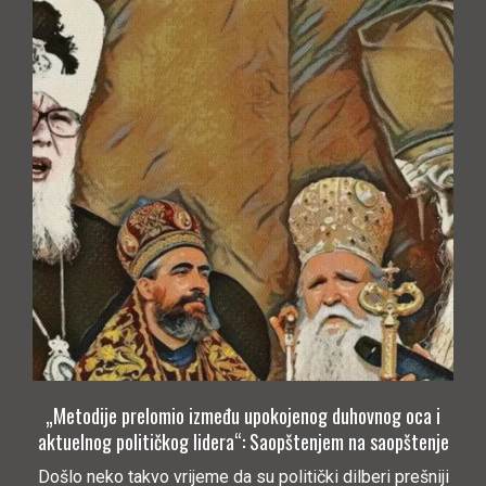
„Metodije prelomio između upokojenog duhovnog oca i
aktuelnog političkog lidera“: Saopštenjem na saopštenje
Došlo neko takvo vrijeme da su politički dilberi prešniji