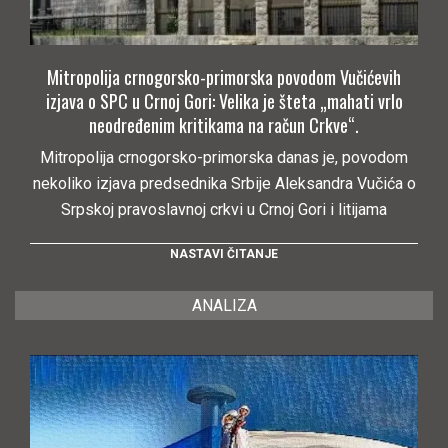
Mitropolija crnogorsko-primorska povodom Vučićevih
izjava o SPC u Crnoj Gori: Velika je šteta „mahati vrlo
neodređenim kritikama na račun Crkve“.
Mitropolija crnogorsko-primorska danas je, povodom
nekoliko izjava predsednika Srbije Aleksandra Vučića o
Srpskoj pravoslavnoj crkvi u Crnoj Gori i litijama
NASTAVI ČITANJE
ANALIZA