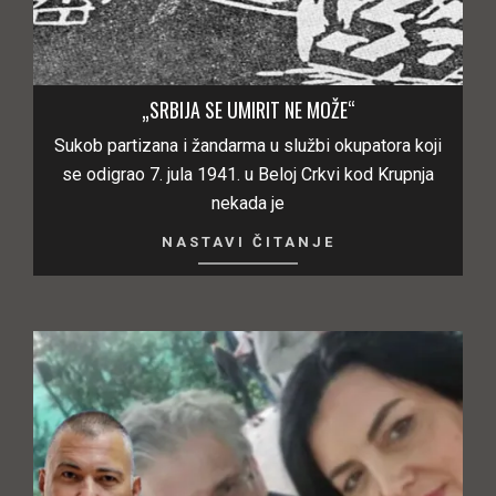
„SRBIJA SE UMIRIT NE MOŽE“
Sukob partizana i žandarma u službi okupatora koji
se odigrao 7. jula 1941. u Beloj Crkvi kod Krupnja
nekada je
NASTAVI ČITANJE