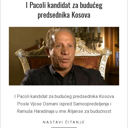
I Pacoli kandidat za budućeg
predsednika Kosova
2021-
02-
03
I Pacoli kandidat za budućeg predsednika Kosova
Posle Vjose Osmani ispred Samoopredeljenja i
Ramuša Haradinaja u ime Alijanse za budućnost
NASTAVI ČITANJE