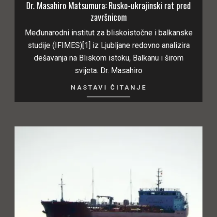
Dr. Masahiro Matsumura: Rusko-ukrajinski rat pred
završnicom
Međunarodni institut za bliskoistočne i balkanske
studije (IFIMES)[1] iz Ljubljane redovno analizira
dešavanja na Bliskom istoku, Balkanu i širom
svijeta. Dr. Masahiro
NASTAVI ČITANJE