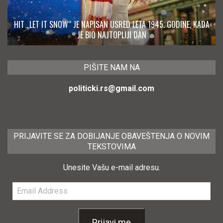
HIT „LET IT SNOW“ JE NAPISAN USRED LETA 1945. GODINE, KADA
JE BIO NAJTOPLIJI DAN
PIŠITE NAM NA
politicki.rs@gmail.com
PRIJAVITE SE ZA DOBIJANJE OBAVEŠTENJA O NOVIM
TEKSTOVIMA
Unesite Vašu e-mail adresu.
Email
Address
Prijavi me