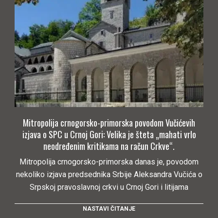
Mitropolija crnogorsko-primorska povodom Vučićevih
izjava o SPC u Crnoj Gori: Velika je šteta „mahati vrlo
neodređenim kritikama na račun Crkve“.
Mitropolija crnogorsko-primorska danas je, povodom
nekoliko izjava predsednika Srbije Aleksandra Vučića o
Srpskoj pravoslavnoj crkvi u Crnoj Gori i litijama
NASTAVI ČITANJE