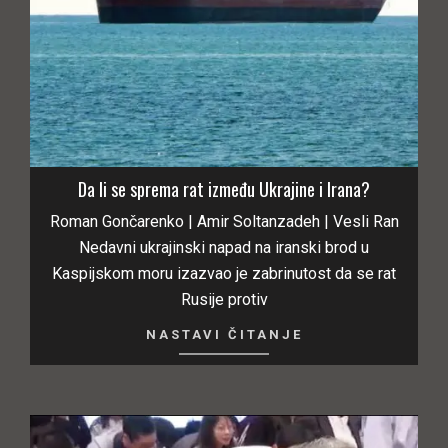
Da li se sprema rat između Ukrajine i Irana?
Roman Gončarenko | Amir Soltanzadeh | Vesli Ran
Nedavni ukrajinski napad na iranski brod u
Kaspijskom moru izazvao je zabrinutost da se rat
Rusije protiv
NASTAVI ČITANJE