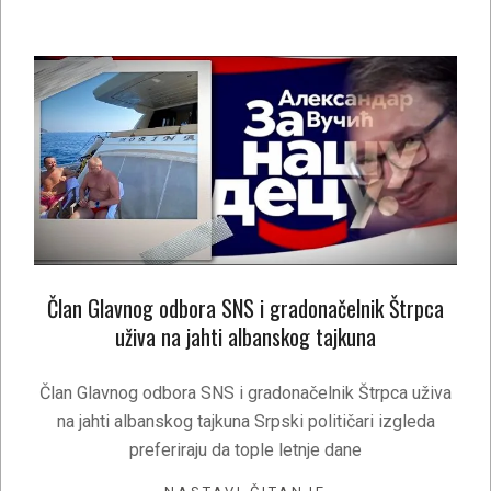
Član Glavnog odbora SNS i gradonačelnik Štrpca
uživa na jahti albanskog tajkuna
2020-
08-
Član Glavnog odbora SNS i gradonačelnik Štrpca uživa
23
na jahti albanskog tajkuna Srpski političari izgleda
preferiraju da tople letnje dane