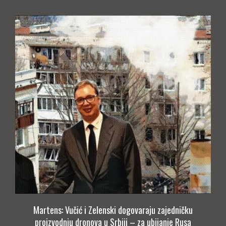
Martens: Vučić i Zelenski dogovaraju zajedničku
proizvodnju dronova u Srbiji – za ubijanje Rusa