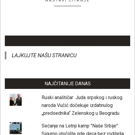
NASTAVI ČITANJE
LAJKUJTE NAŠU STRANICU
LAJKUJTE NAŠU STRANICU
NAJČITANIJE DANAS
Ruski analitičar: Juda srpskog i ruskog
naroda Vučić dočekuje izdahnulog
„predsednika“ Zelenskog u Beogradu
Sećanje na Letnji kamp "Naše Srbije":
Sigurno utočište gde deca bez roditelja