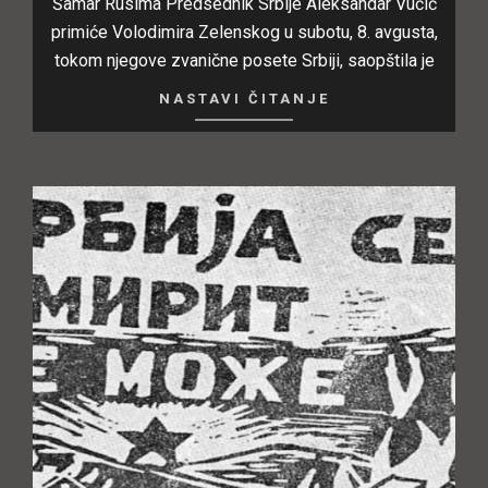
Šamar Rusima Predsednik Srbije Aleksandar Vučić
primiće Volodimira Zelenskog u subotu, 8. avgusta,
tokom njegove zvanične posete Srbiji, saopštila je
NASTAVI ČITANJE