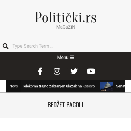
Skip
to
Politički.rs
content
MaGaZiN
Search
Secondary
Menu
Navigation
Menu
oru Telekoma trajno zabranjen ulazak na Kosovo
Novo
Senat SAD usvojio G
BEDŽET PACOLI