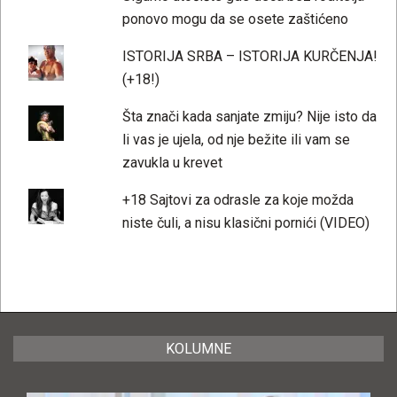
ponovo mogu da se osete zaštićeno
ISTORIJA SRBA – ISTORIJA KURČENJA!
(+18!)
Šta znači kada sanjate zmiju? Nije isto da
li vas je ujela, od nje bežite ili vam se
zavukla u krevet
+18 Sajtovi za odrasle za koje možda
niste čuli, a nisu klasični pornići (VIDEO)
KOLUMNE