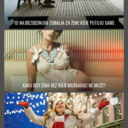
10 NAJBEZBEDNIJIH ZEMALJA ZA ŽENE KOJE PUTUJU SAME
KAKO BITI ŽENA BEZ KOJE MUŠKARAC NE MOŽE?