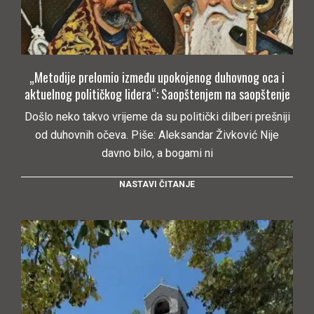
„Metodije prelomio između upokojenog duhovnog oca i
aktuelnog političkog lidera“: Saopštenjem na saopštenje
Došlo neko takvo vrijeme da su politički dilberi prešniji
od duhovnih očeva. Piše: Aleksandar Živković Nije
davno bilo, a bogami ni
NASTAVI ČITANJE