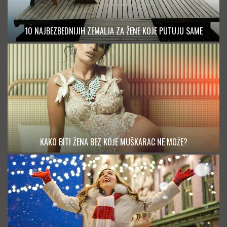
10 NAJBEZBEDNIJIH ZEMALJA ZA ŽENE KOJE PUTUJU SAME
KAKO BITI ŽENA BEZ KOJE MUŠKARAC NE MOŽE?