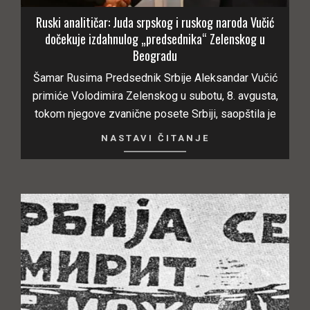
Ruski analitičar: Juda srpskog i ruskog naroda Vučić
dočekuje izdahnulog „predsednika“ Zelenskog u
Beogradu
Šamar Rusima Predsednik Srbije Aleksandar Vučić
primiće Volodimira Zelenskog u subotu, 8. avgusta,
tokom njegove zvanične posete Srbiji, saopštila je
NASTAVI ČITANJE