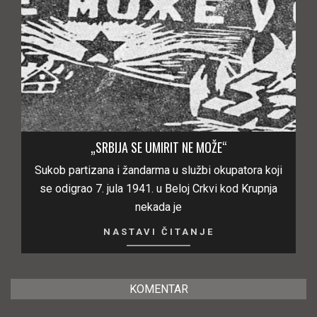
„SRBIJA SE UMIRIT NE MOŽE“
Sukob partizana i žandarma u službi okupatora koji
se odigrao 7. jula 1941. u Beloj Crkvi kod Krupnja
nekada je
NASTAVI ČITANJE
KOMENTAR