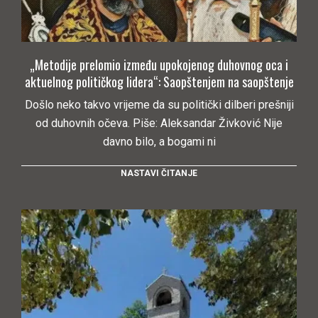
„Metodije prelomio između upokojenog duhovnog oca i
aktuelnog političkog lidera“: Saopštenjem na saopštenje
Došlo neko takvo vrijeme da su politički dilberi prešniji
od duhovnih očeva. Piše: Aleksandar Živković Nije
davno bilo, a bogami ni
NASTAVI ČITANJE