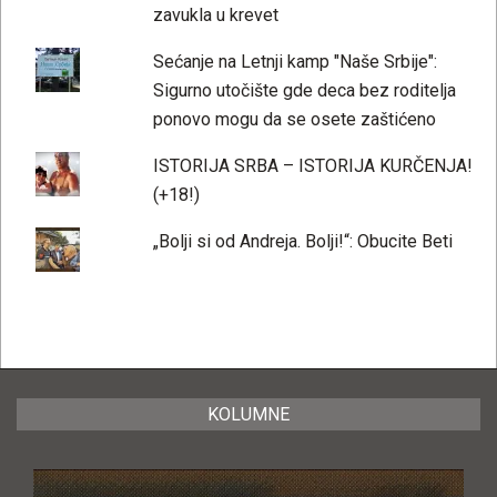
zavukla u krevet
Sećanje na Letnji kamp "Naše Srbije":
Sigurno utočište gde deca bez roditelja
ponovo mogu da se osete zaštićeno
ISTORIJA SRBA – ISTORIJA KURČENJA!
(+18!)
„Bolji si od Andreja. Bolji!“: Obucite Beti
KOLUMNE