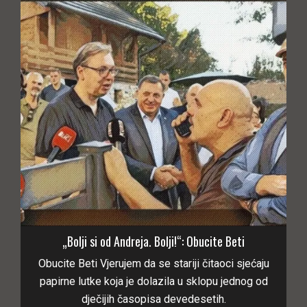
„Bolji si od Andreja. Bolji!“: Obucite Beti
Obucite Beti Vjerujem da se stariji čitaoci sjećaju
papirne lutke koja je dolazila u sklopu jednog od
dječijih časopisa devedesetih.