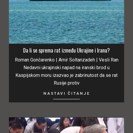
Da li se sprema rat između Ukrajine i Irana?
Roman Gončarenko | Amir Soltanzadeh | Vesli Ran
Nedavni ukrajinski napad na iranski brod u
Kaspijskom moru izazvao je zabrinutost da se rat
Rusije protiv
NASTAVI ČITANJE