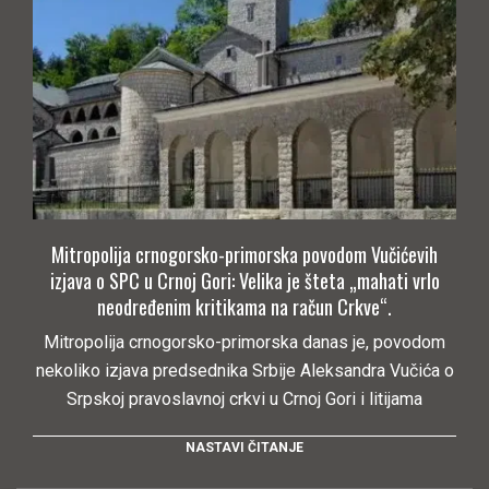
Mitropolija crnogorsko-primorska povodom Vučićevih
izjava o SPC u Crnoj Gori: Velika je šteta „mahati vrlo
neodređenim kritikama na račun Crkve“.
Mitropolija crnogorsko-primorska danas je, povodom
nekoliko izjava predsednika Srbije Aleksandra Vučića o
Srpskoj pravoslavnoj crkvi u Crnoj Gori i litijama
NASTAVI ČITANJE