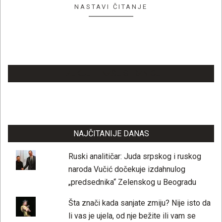
NASTAVI ČITANJE
LAJKUJTE NAŠU STRANICU
NAJČITANIJE DANAS
Ruski analitičar: Juda srpskog i ruskog
naroda Vučić dočekuje izdahnulog
„predsednika“ Zelenskog u Beogradu
Šta znači kada sanjate zmiju? Nije isto da
li vas je ujela, od nje bežite ili vam se