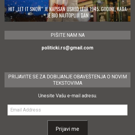
HIT „LET IT SNOW“ JE NAPISAN USRED LETA 1945. GODINE, KADA
JE BIO NAJTOPLIJI DAN
PIŠITE NAM NA
politicki.rs@gmail.com
PRIJAVITE SE ZA DOBIJANJE OBAVEŠTENJA O NOVIM
TEKSTOVIMA
Unesite Vašu e-mail adresu.
Email
Address
Prijavi me