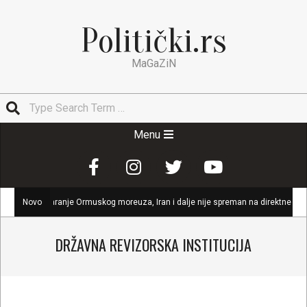
Skip
to
Politički.rs
content
MaGaZiN
Search
Secondary
Menu
Navigation
Menu
varanje Ormuskog moreuza, Iran i dalje nije spreman na direktne pregovore sa 
Novo
DRŽAVNA REVIZORSKA INSTITUCIJA