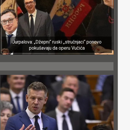
Jurpalova: „Džepni“ ruski „stručnjaci“ ponovo
pokušavaju da operu Vučića