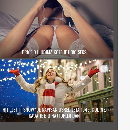
PRIČE O LJUDIMA KOJE JE UBIO SEKS
HIT „LET IT SNOW“ JE NAPISAN USRED LETA 1945. GODINE,
KADA JE BIO NAJTOPLIJI DAN