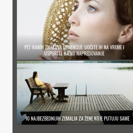
ME I
JEDNOSTAVAN RECEPT ZA NAJBOLJI ORGAZAM
10 NAJBEZBEDNIJIH ZEMALJA ZA ŽENE KOJE PUTUJU SAME