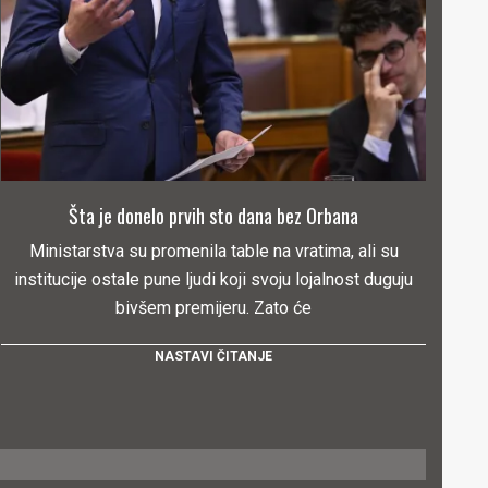
Šta je donelo prvih sto dana bez Orbana
Ministarstva su promenila table na vratima, ali su
institucije ostale pune ljudi koji svoju lojalnost duguju
bivšem premijeru. Zato će
NASTAVI ČITANJE