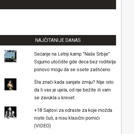
LAJKUJTE NAŠU STRANICU
NAJČITANIJE DANAS
Sećanje na Letnji kamp "Naše Srbije":
Sigurno utočište gde deca bez roditelja
ponovo mogu da se osete zaštićeno
Šta znači kada sanjate zmiju? Nije isto
da li vas je ujela, od nje bežite ili vam
se zavukla u krevet
+18 Sajtovi za odrasle za koje možda
niste čuli, a nisu klasični pornići
(VIDEO)