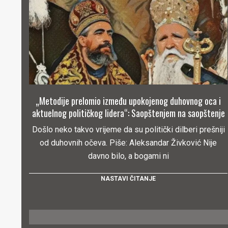
„Metodije prelomio između upokojenog duhovnog oca i
aktuelnog političkog lidera“: Saopštenjem na saopštenje
Došlo neko takvo vrijeme da su politički dilberi prešniji
od duhovnih očeva. Piše: Aleksandar Živković Nije
davno bilo, a bogami ni
NASTAVI ČITANJE