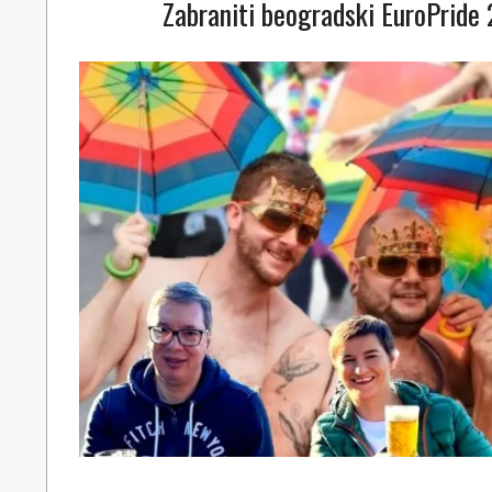
Zabraniti beogradski EuroPri
2022-
06-
02