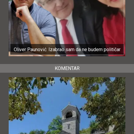
Oliver Paunović: Izabrao sam da ne budem političar
KOMENTAR