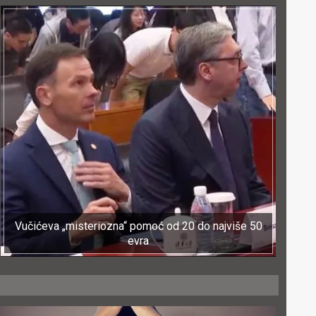
Vučićeva „misteriozna“ pomoć od 20 do najviše 50
evra