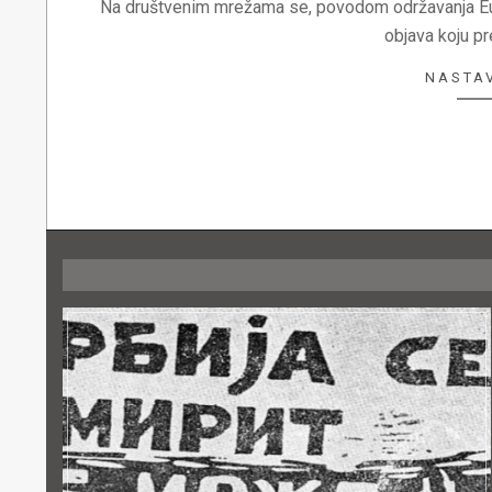
Na društvenim mrežama se, povodom održavanja Eur
objava koju pr
NASTAV