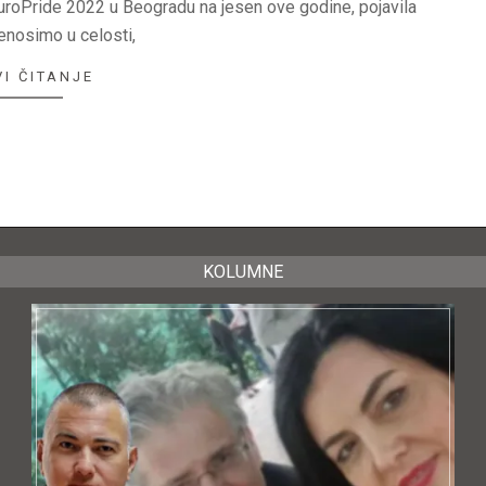
oPride 2022 u Beogradu na jesen ove godine, pojavila
enosimo u celosti,
I ČITANJE
KOLUMNE