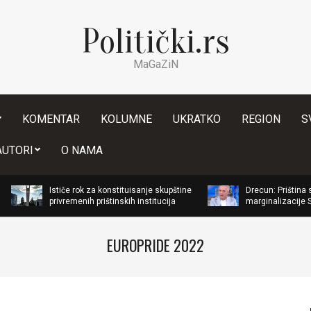
Politički.rs
MaGaZiN
KOMENTAR
KOLUMNE
UKRATKO
REGION
S
Secondary
AUTORI
O NAMA
Navigation
Menu
Ističe rok za konstituisanje skupštine
Drecun: Priština sprema novi 
privremenih prištinskih institucija
marginalizacije Srpske liste
EUROPRIDE 2022