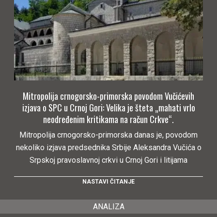
Mitropolija crnogorsko-primorska povodom Vučićevih
izjava o SPC u Crnoj Gori: Velika je šteta „mahati vrlo
neodređenim kritikama na račun Crkve“.
Mitropolija crnogorsko-primorska danas je, povodom
nekoliko izjava predsednika Srbije Aleksandra Vučića o
Srpskoj pravoslavnoj crkvi u Crnoj Gori i litijama
NASTAVI ČITANJE
ANALIZA