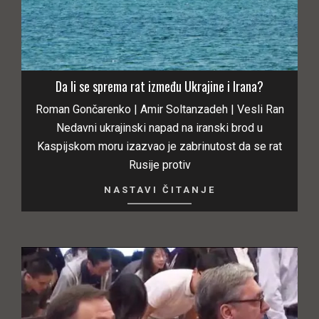
Da li se sprema rat između Ukrajine i Irana?
Roman Gončarenko | Amir Soltanzadeh | Vesli Ran
Nedavni ukrajinski napad na iranski brod u
Kaspijskom moru izazvao je zabrinutost da se rat
Rusije protiv
NASTAVI ČITANJE