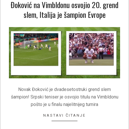
Đoković na Vimbldonu osvojio 20. grend
slem, Italija je šampion Evrope
2021-
07-
12
Novak Đoković je dvadesetostruki grend slem
šampion! Srpski teniser je osvojio titulu na Vimbldonu
pošto je u finalu najelitnijeg turnira
NASTAVI ČITANJE