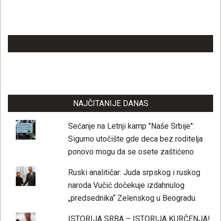
LAJKUJTE NAŠU STRANICU
NAJČITANIJE DANAS
Sećanje na Letnji kamp "Naše Srbije":
Sigurno utočište gde deca bez roditelja
ponovo mogu da se osete zaštićeno
Ruski analitičar: Juda srpskog i ruskog
naroda Vučić dočekuje izdahnulog
„predsednika“ Zelenskog u Beogradu
ISTORIJA SRBA – ISTORIJA KURČENJA!