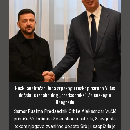
Ruski analitičar: Juda srpskog i ruskog naroda Vučić
dočekuje izdahnulog „predsednika“ Zelenskog u
Beogradu
Šamar Rusima Predsednik Srbije Aleksandar Vučić
primiće Volodimira Zelenskog u subotu, 8. avgusta,
tokom njegove zvanične posete Srbiji, saopštila je