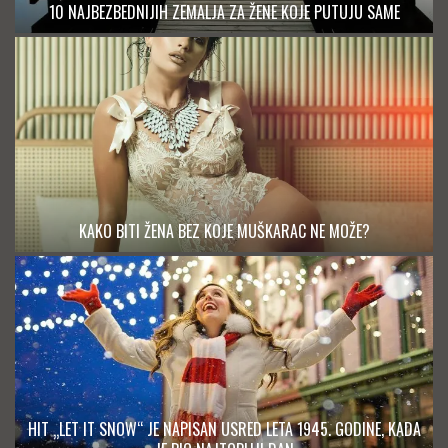
10 NAJBEZBEDNIJIH ZEMALJA ZA ŽENE KOJE PUTUJU SAME
KAKO BITI ŽENA BEZ KOJE MUŠKARAC NE MOŽE?
HIT „LET IT SNOW“ JE NAPISAN USRED LETA 1945. GODINE, KADA