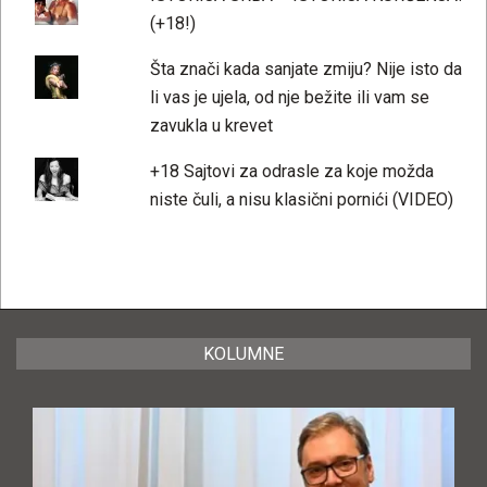
(+18!)
Šta znači kada sanjate zmiju? Nije isto da
li vas je ujela, od nje bežite ili vam se
zavukla u krevet
+18 Sajtovi za odrasle za koje možda
niste čuli, a nisu klasični pornići (VIDEO)
KOLUMNE