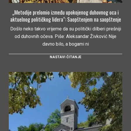
„Metodije prelomio između upokojenog duhovnog oca i
aktuelnog političkog lidera“: Saopštenjem na saopštenje
Došlo neko takvo vrijeme da su politički dilberi prešniji
od duhovnih očeva. Piše: Aleksandar Živković Nije
davno bilo, a bogami ni
NASTAVI ČITANJE