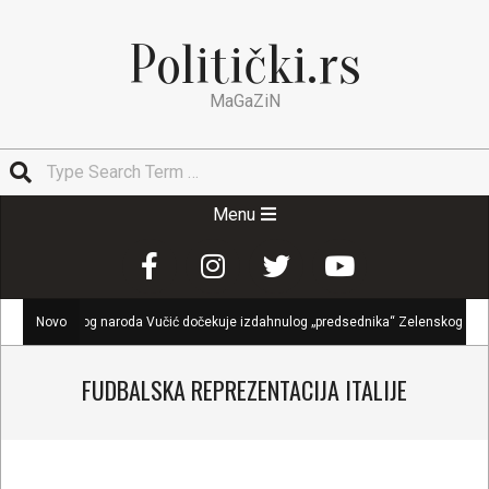
Skip
to
Politički.rs
content
MaGaZiN
Search
Secondary
Menu
Navigation
Menu
 ruskog naroda Vučić dočekuje izdahnulog „predsednika“ Zelenskog u Beogradu
Novo
FUDBALSKA REPREZENTACIJA ITALIJE