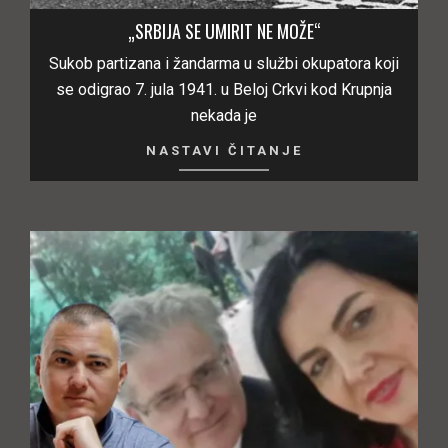
„SRBIJA SE UMIRIT NE MOŽE“
Sukob partizana i žandarma u službi okupatora koji
se odigrao 7. jula 1941. u Beloj Crkvi kod Krupnja
nekada je
NASTAVI ČITANJE