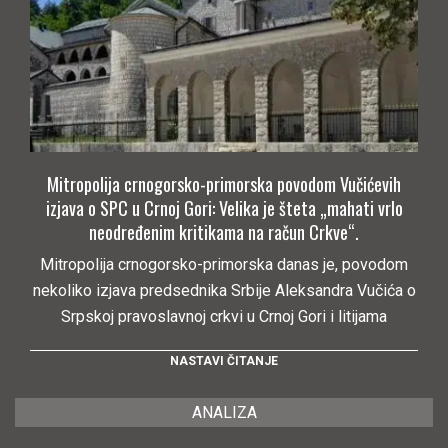
Mitropolija crnogorsko-primorska povodom Vučićevih
izjava o SPC u Crnoj Gori: Velika je šteta „mahati vrlo
neodređenim kritikama na račun Crkve“.
Mitropolija crnogorsko-primorska danas je, povodom
nekoliko izjava predsednika Srbije Aleksandra Vučića o
Srpskoj pravoslavnoj crkvi u Crnoj Gori i litijama
NASTAVI ČITANJE
ANALIZA