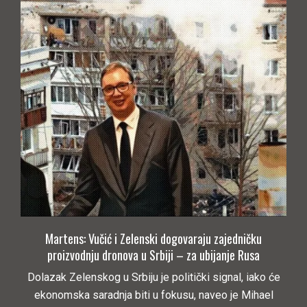
Martens: Vučić i Zelenski dogovaraju zajedničku
proizvodnju dronova u Srbiji – za ubijanje Rusa
Dolazak Zelenskog u Srbiju je politički signal, iako će
ekonomska saradnja biti u fokusu, naveo je Mihael