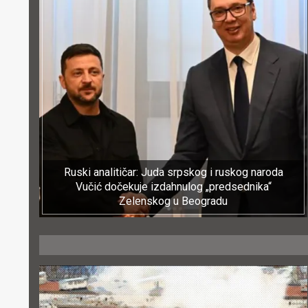
Ruski analitičar: Juda srpskog i ruskog naroda
Vučić dočekuje izdahnulog „predsednika“
Zelenskog u Beogradu