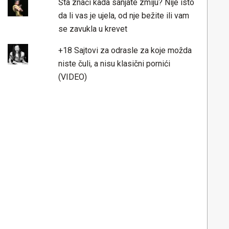
Šta znači kada sanjate zmiju? Nije isto
da li vas je ujela, od nje bežite ili vam
se zavukla u krevet
+18 Sajtovi za odrasle za koje možda
niste čuli, a nisu klasični pornići
(VIDEO)