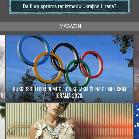
Da li se sprema rat između Ukrajine i Irana?
MAGAZIN
RUSKI SPORTISTI BI MOGLI DA SE TAKMIČE NA OLIMPIJSKIM
PET RANIH ZNAKOVA DEMENCIJE: UOČITE IH NA VREME I
USPORITE NJENO NAPREDOVANJE
IGRAMA 2028.