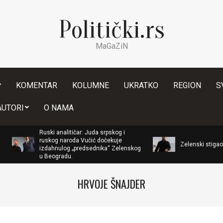
Politički.rs
MaGaZiN
KOMENTAR
KOLUMNE
UKRATKO
REGION
S
Secondary
AUTORI
O NAMA
Navigation
Menu
Ruski analitičar: Juda srpskog i
ruskog naroda Vučić dočekuje
Zelenski stigao u Beograd
izdahnulog „predsednika“ Zelenskog
u Beogradu.
HRVOJE ŠNAJDER