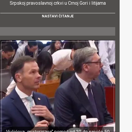
Srpskoj pravoslavnoj crkvi u Crnoj Gori i litijama
NASTAVI ČITANJE
Vučićeva „misteriozna“ pomoć od 20 do najviše 50