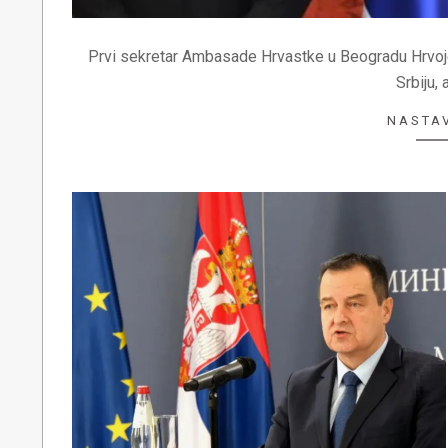
Prvi sekretar Ambasade Hrvastke u Beogradu Hrvoje Š
Srbiju,
NASTAV