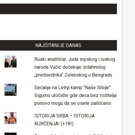
LAJKUJTE NAŠU STRANICU
NAJČITANIJE DANAS
Ruski analitičar: Juda srpskog i ruskog
naroda Vučić dočekuje izdahnulog
„predsednika“ Zelenskog u Beogradu
Sećanje na Letnji kamp "Naše Srbije":
Sigurno utočište gde deca bez roditelja
ponovo mogu da se osete zaštićeno
ISTORIJA SRBA – ISTORIJA
KURČENJA! (+18!)