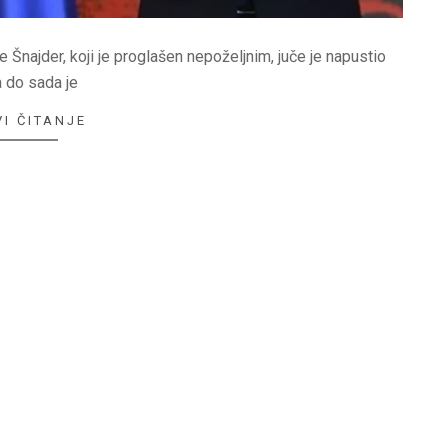
najder, koji je proglašen nepoželjnim, juče je napustio
 a do sada je
I ČITANJE