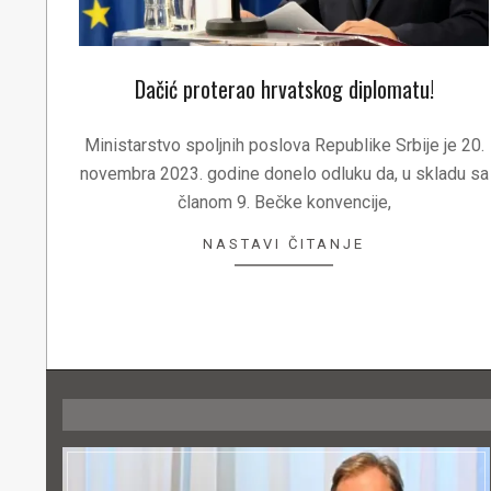
Dačić proterao hrvatskog diplomatu!
2023-
11-
Ministarstvo spoljnih poslova Republike Srbije je 20.
20
novembra 2023. godine donelo odluku da, u skladu sa
članom 9. Bečke konvencije,
NASTAVI ČITANJE