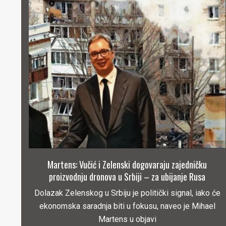
Martens: Vučić i Zelenski dogovaraju zajedničku
proizvodnju dronova u Srbiji – za ubijanje Rusa
Dolazak Zelenskog u Srbiju je politički signal, iako će
ekonomska saradnja biti u fokusu, naveo je Mihael
Martens u objavi