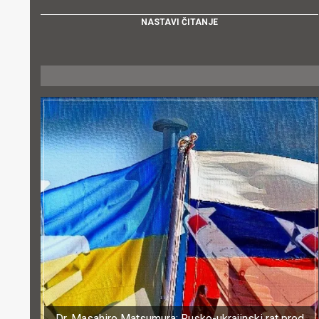
NASTAVI ČITANJE
Dr. Masahiro Matsumura: Rusko-ukrajinski rat pred