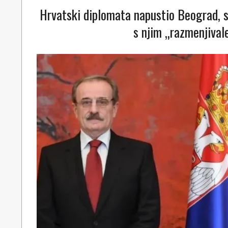
Hrvatski diplomata napustio Beograd, s
s njim „razmenjivale
2023-
11-
23