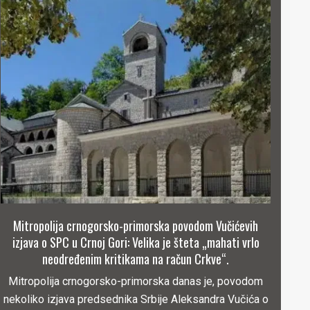
Mitropolija crnogorsko-primorska povodom Vučićevih
izjava o SPC u Crnoj Gori: Velika je šteta „mahati vrlo
neodređenim kritikama na račun Crkve“.
Mitropolija crnogorsko-primorska danas je, povodom
nekoliko izjava predsednika Srbije Aleksandra Vučića o