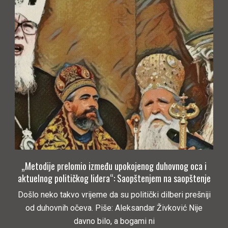
„Metodije prelomio između upokojenog duhovnog oca i
aktuelnog političkog lidera“: Saopštenjem na saopštenje
Došlo neko takvo vrijeme da su politički dilberi prešniji
od duhovnih očeva. Piše: Aleksandar Živković Nije
davno bilo, a bogami ni