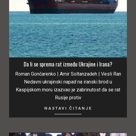
Da li se sprema rat između Ukrajine i Irana?
Roman Gončarenko | Amir Soltanzadeh | Vesli Ran
Nedavni ukrajinski napad na iranski brod u
Kaspijskom moru izazvao je zabrinutost da se rat
Rusije protiv
NASTAVI ČITANJE