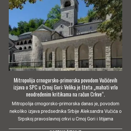
Mitropolija crnogorsko-primorska povodom Vučićevih
izjava o SPC u Crnoj Gori: Velika je šteta „mahati vrlo
neodređenim kritikama na račun Crkve“.
Mitropolija crnogorsko-primorska danas je, povodom
nekoliko izjava predsednika Srbije Aleksandra Vučića o
Srpskoj pravoslavnoj crkvi u Crnoj Gori i litijama