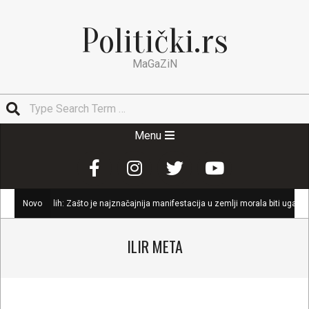
Skip
to
Politički.rs
content
MaGaZiN
Search
Secondary
Menu
Navigation
Menu
adih: Zašto je najznačajnija manifestacija u zemlji morala biti ugašena
Novo
ILIR META