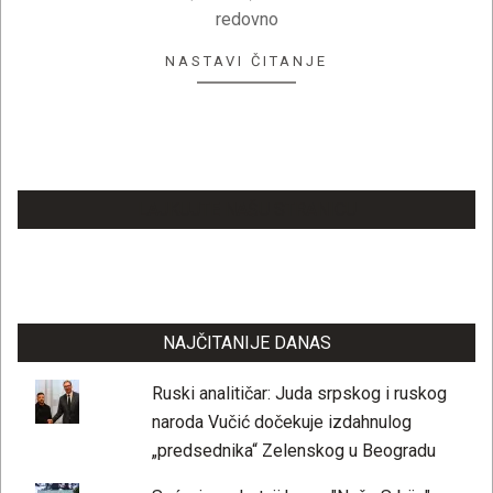
redovno
NASTAVI ČITANJE
LAJKUJTE NAŠU STRANICU
NAJČITANIJE DANAS
Ruski analitičar: Juda srpskog i ruskog
naroda Vučić dočekuje izdahnulog
„predsednika“ Zelenskog u Beogradu