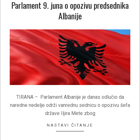
Parlament 9. juna o opozivu predsednika
Albanije
2021-
06-
01
TIRANA – Parlament Albanije je danas odlučio da
naredne nedelje održi vanrednu sednicu o opozivu šefa
države Iljira Mete zbog
NASTAVI ČITANJE