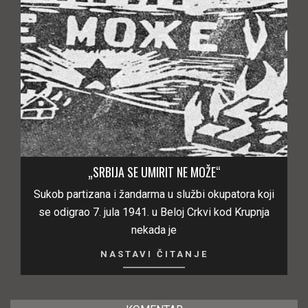
„SRBIJA SE UMIRIT NE MOŽE“
Sukob partizana i žandarma u službi okupatora koji
se odigrao 7. jula 1941. u Beloj Crkvi kod Krupnja
nekada je
NASTAVI ČITANJE