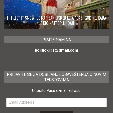
HIT „LET IT SNOW“ JE NAPISAN USRED LETA 1945. GODINE, KADA
JE BIO NAJTOPLIJI DAN
PIŠITE NAM NA
politicki.rs@gmail.com
PRIJAVITE SE ZA DOBIJANJE OBAVEŠTENJA O NOVIM
TEKSTOVIMA
Unesite Vašu e-mail adresu.
Email
Address