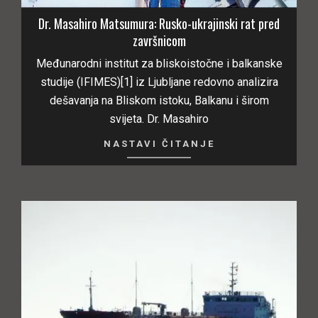
Dr. Masahiro Matsumura: Rusko-ukrajinski rat pred
završnicom
Međunarodni institut za bliskoistočne i balkanske
studije (IFIMES)[1] iz Ljubljane redovno analizira
dešavanja na Bliskom istoku, Balkanu i širom
svijeta. Dr. Masahiro
NASTAVI ČITANJE