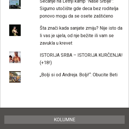
Sećanje na Letnji kamp "Naše Srbije":
Sigurno utočište gde deca bez roditelja
ponovo mogu da se osete zaštićeno
Šta znači kada sanjate zmiju? Nije isto da
li vas je ujela, od nje bežite ili vam se
zavukla u krevet
ISTORIJA SRBA – ISTORIJA KURČENJA!
(+18!)
„Bolji si od Andreja. Bolji!“: Obucite Beti
KOLUMNE