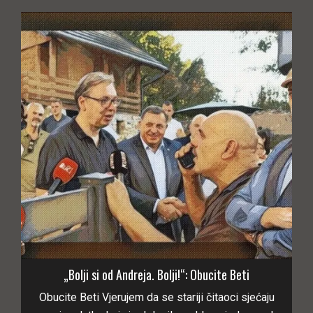
„Bolji si od Andreja. Bolji!“: Obucite Beti
Obucite Beti Vjerujem da se stariji čitaoci sjećaju