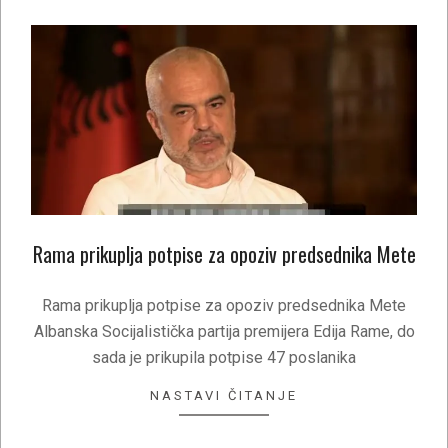
Rama prikuplja potpise za opoziv predsednika Mete
2021-
05-
Rama prikuplja potpise za opoziv predsednika Mete
03
Albanska Socijalistička partija premijera Edija Rame, do
sada je prikupila potpise 47 poslanika
NASTAVI ČITANJE