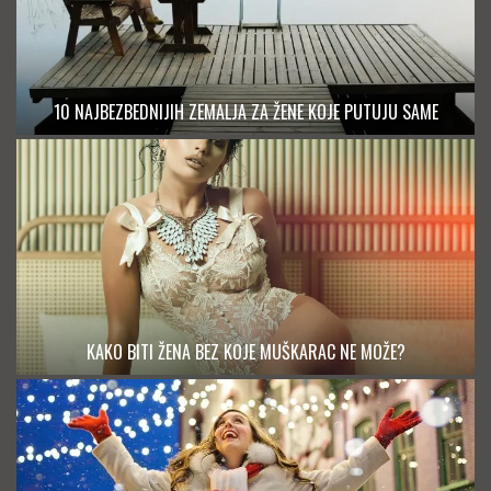
10 NAJBEZBEDNIJIH ZEMALJA ZA ŽENE KOJE PUTUJU SAME
KAKO BITI ŽENA BEZ KOJE MUŠKARAC NE MOŽE?