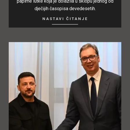
papirne lutke koja je dolazila u sklopu jednog od
dječijih časopisa devedesetih.
NASTAVI ČITANJE