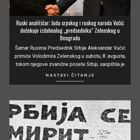
Ruski analitičar: Juda srpskog i ruskog naroda Vučić
dočekuje izdahnulog „predsednika“ Zelenskog u
Beogradu
Šamar Rusima Predsednik Srbije Aleksandar Vučić
primiće Volodimira Zelenskog u subotu, 8. avgusta,
tokom njegove zvanične posete Srbiji, saopštila je
NASTAVI ČITANJE