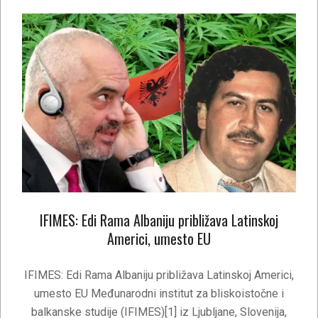
IFIMES: Edi Rama Albaniju približava Latinskoj
Americi, umesto EU
2020-
12-
IFIMES: Edi Rama Albaniju približava Latinskoj Americi,
19
umesto EU Međunarodni institut za bliskoistočne i
balkanske studije (IFIMES)[1] iz Ljubljane, Slovenija,