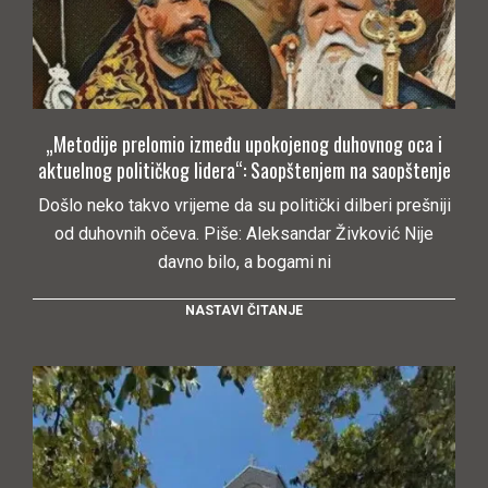
„Metodije prelomio između upokojenog duhovnog oca i
aktuelnog političkog lidera“: Saopštenjem na saopštenje
Došlo neko takvo vrijeme da su politički dilberi prešniji
od duhovnih očeva. Piše: Aleksandar Živković Nije
davno bilo, a bogami ni
NASTAVI ČITANJE