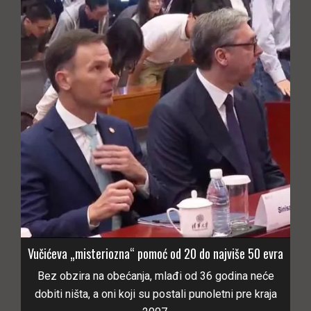
Vučićeva „misteriozna“ pomoć od 20 do najviše 50 evra
Bez obzira na obećanja, mlađi od 36 godina neće
dobiti ništa, a oni koji su postali punoletni pre kraja