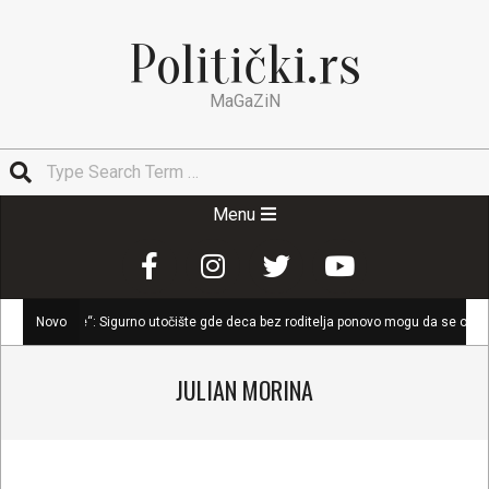
Skip
to
Politički.rs
content
MaGaZiN
Search
Secondary
Menu
Navigation
Menu
bije“: Sigurno utočište gde deca bez roditelja ponovo mogu da se osete zaštićeno
Novo
JULIAN MORINA