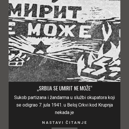
„SRBIJA SE UMIRIT NE MOŽE“
Sukob partizana i žandarma u službi okupatora koji
se odigrao 7. jula 1941. u Beloj Crkvi kod Krupnja
nekada je
NASTAVI ČITANJE