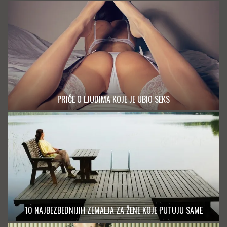
PRIČE O LJUDIMA KOJE JE UBIO SEKS
10 NAJBEZBEDNIJIH ZEMALJA ZA ŽENE KOJE PUTUJU SAME