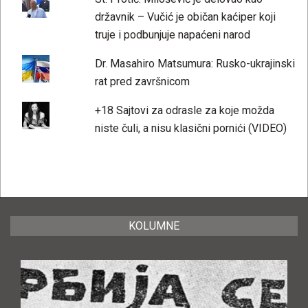
državnik – Vučić je običan kaćiper koji
truje i podbunjuje napaćeni narod
Dr. Masahiro Matsumura: Rusko-ukrajinski
rat pred završnicom
+18 Sajtovi za odrasle za koje možda
niste čuli, a nisu klasični pornići (VIDEO)
KOLUMNE