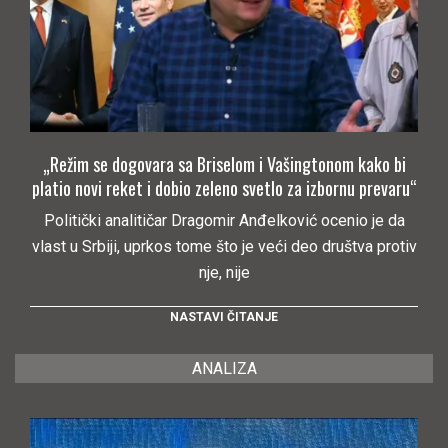
„Režim se dogovara sa Briselom i Vašingtonom kako bi
platio novi reket i dobio zeleno svetlo za izbornu prevaru“
Politički analitičar Dragomir Anđelković ocenio je da
vlast u Srbiji, uprkos tome što je veći deo društva protiv
nje, nije
NASTAVI ČITANJE
ANALIZA