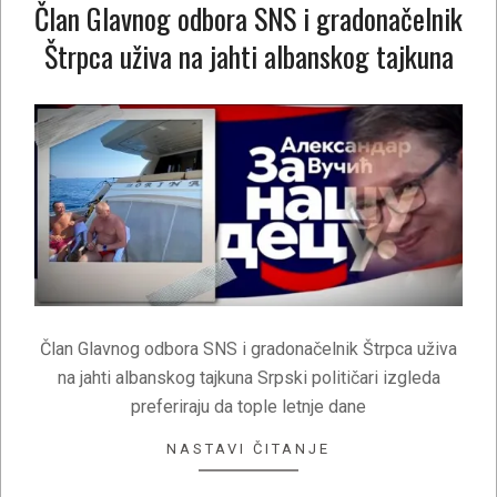
Član Glavnog odbora SNS i gradonačelnik
Štrpca uživa na jahti albanskog tajkuna
2020-
08-
23
Član Glavnog odbora SNS i gradonačelnik Štrpca uživa
na jahti albanskog tajkuna Srpski političari izgleda
preferiraju da tople letnje dane
NASTAVI ČITANJE