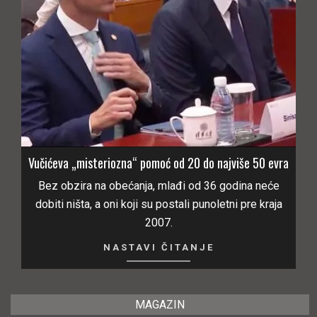
Vučićeva „misteriozna“ pomoć od 20 do najviše 50 evra
Bez obzira na obećanja, mlađi od 36 godina neće
dobiti ništa, a oni koji su postali punoletni pre kraja
2007.
NASTAVI ČITANJE
MAGAZIN