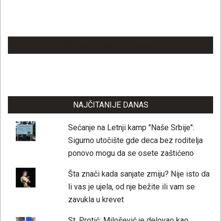
LAJKUJTE NAŠU STRANICU
NAJČITANIJE DANAS
Sećanje na Letnji kamp "Naše Srbije":
Sigurno utočište gde deca bez roditelja
ponovo mogu da se osete zaštićeno
Šta znači kada sanjate zmiju? Nije isto da
li vas je ujela, od nje bežite ili vam se
zavukla u krevet
St. Protić: Milošević je delovao kao