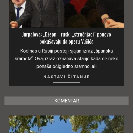
Jurpalova: „Džepni“ ruski „stručnjaci“ ponovo
pokušavaju da operu Vučića
Kod nas u Rusiji postoji sjajan izraz „španska
sramota“. Ovaj izraz označava stanje kada se neko
ponaša očigledno sramno, ali
NASTAVI ČITANJE
KOMENTAR