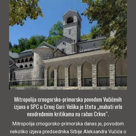
Mitropolija crnogorsko-primorska povodom Vučićevih
izjava o SPC u Crnoj Gori: Velika je šteta „mahati vrlo
neodređenim kritikama na račun Crkve“.
Mitropolija crnogorsko-primorska danas je, povodom
nekoliko izjava predsednika Srbije Aleksandra Vučića o