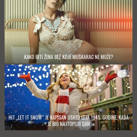
KAKO BITI ŽENA BEZ KOJE MUŠKARAC NE MOŽE?
HIT „LET IT SNOW“ JE NAPISAN USRED LETA 1945. GODINE, KADA
JE BIO NAJTOPLIJI DAN