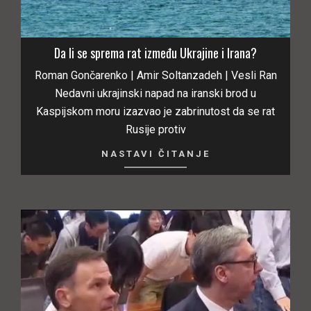
Da li se sprema rat između Ukrajine i Irana?
Roman Gončarenko | Amir Soltanzadeh | Vesli Ran
Nedavni ukrajinski napad na iranski brod u
Kaspijskom moru izazvao je zabrinutost da se rat
Rusije protiv
NASTAVI ČITANJE