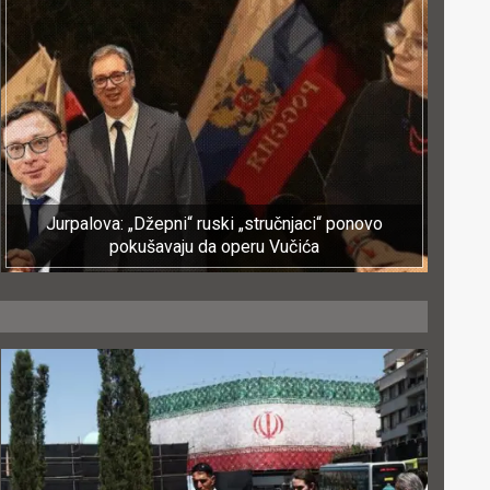
Jurpalova: „Džepni“ ruski „stručnjaci“ ponovo
pokušavaju da operu Vučića