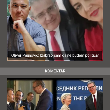
Oliver Paunović: Izabrao sam da ne budem političar
KOMENTAR