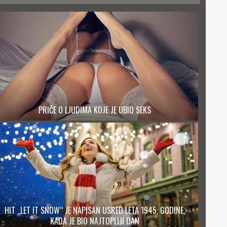
PRIČE O LJUDIMA KOJE JE UBIO SEKS
HIT „LET IT SNOW“ JE NAPISAN USRED LETA 1945. GODINE,
KADA JE BIO NAJTOPLIJI DAN