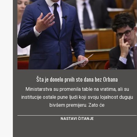
Šta je donelo prvih sto dana bez Orbana
Ministarstva su promenila table na vratima, ali su
institucije ostale pune ljudi koji svoju lojalnost duguju
bivšem premijeru. Zato će
NASTAVI ČITANJE