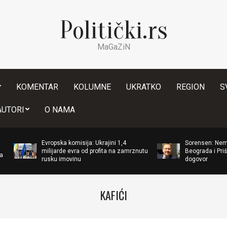
Politički.rs
MaGaZiN
KOMENTAR
KOLUMNE
UKRATKO
REGION
S
Secondary
AUTORI
O NAMA
Navigation
Menu
Evropska komisija: Ukrajini 1,4
Sorensen: Nema novog sas
milijarde evra od profita na zamrznutu
Beograda i Prištine bez spr
rusku imovinu
dogovor
KAFIĆI