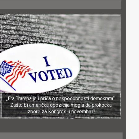
„Era Trampa je i priča o nesposobnosti demokrata“:
Zašto bi američka opozicija mogla da prokocka
izbore za Kongres u novembru?