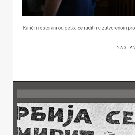
Kafići i restorani od petka će raditi i u zatvorenom pr
NASTAV