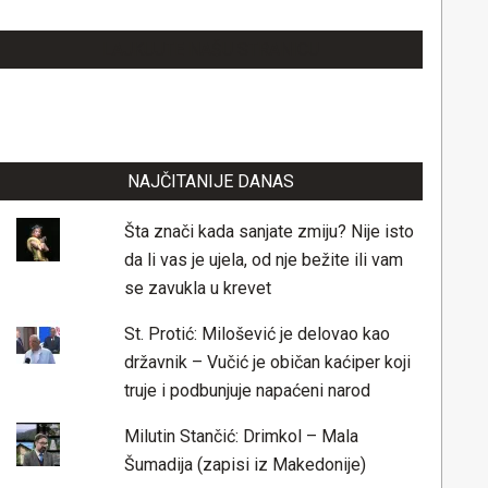
LAJKUJTE NAŠU STRANICU
NAJČITANIJE DANAS
Šta znači kada sanjate zmiju? Nije isto
da li vas je ujela, od nje bežite ili vam
se zavukla u krevet
St. Protić: Milošević je delovao kao
državnik – Vučić je običan kaćiper koji
truje i podbunjuje napaćeni narod
Milutin Stančić: Drimkol – Mala
Šumadija (zapisi iz Makedonije)