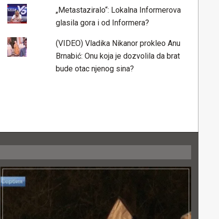
„Metastaziralo“: Lokalna Informerova
glasila gora i od Informera?
(VIDEO) Vladika Nikanor prokleo Anu
Brnabić: Onu koja je dozvolila da brat
bude otac njenog sina?