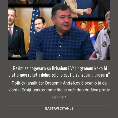
„Režim se dogovara sa Briselom i Vašingtonom kako bi
platio novi reket i dobio zeleno svetlo za izbornu prevaru“
Politički analitičar Dragomir Anđelković ocenio je da
vlast u Srbiji, uprkos tome što je veći deo društva protiv
nje, nije
NASTAVI ČITANJE