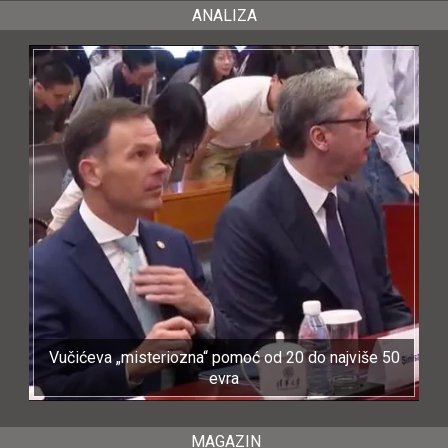
ANALIZA
Vučićeva „misteriozna“ pomoć od 20 do najviše 50
evra
MAGAZIN