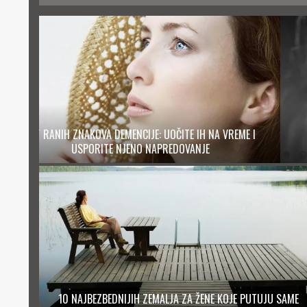
ME I
JEDNOSTAVAN RECEPT ZA NAJBOLJI ORGAZAM
10 NAJBEZBEDNIJIH ZEMALJA ZA ŽENE KOJE PUTUJU SAME