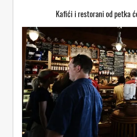
Kafići i restorani od petka ć
2021-
05-
06