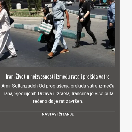
Iran: Život u neizvesnosti između rata i prekida vatre
Amir Soltanzadeh Od proglašenja prekida vatre između
Irana, Sjedinjenih Država i Izraela, Irancima je više puta
rečeno da je rat završen.
NASTAVI ČITANJE