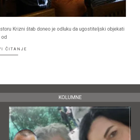
ostoru Krizni štab doneo je odluku da ugostiteljski objekati
od
I ČITANJE
KOLUMNE