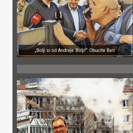
„Bolji si od Andreja. Bolji!“: Obucite Beti