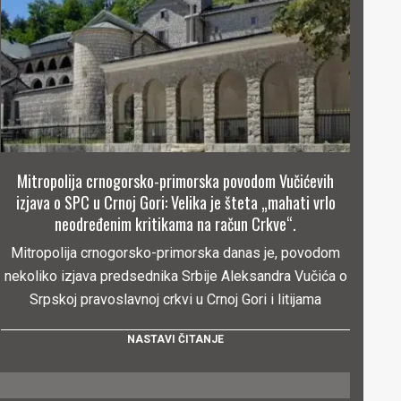
Mitropolija crnogorsko-primorska povodom Vučićevih
izjava o SPC u Crnoj Gori: Velika je šteta „mahati vrlo
neodređenim kritikama na račun Crkve“.
Mitropolija crnogorsko-primorska danas je, povodom
nekoliko izjava predsednika Srbije Aleksandra Vučića o
Srpskoj pravoslavnoj crkvi u Crnoj Gori i litijama
NASTAVI ČITANJE