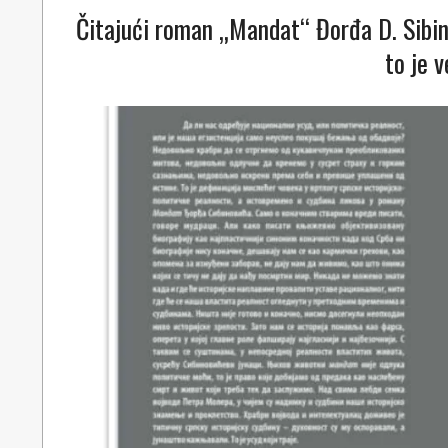
Čitajući roman „Mandat“ Đorđa D. Sibin
to je 
2023-
09-
15