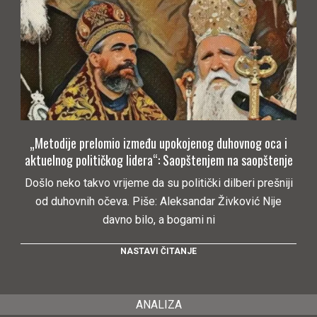
„Metodije prelomio između upokojenog duhovnog oca i
aktuelnog političkog lidera“: Saopštenjem na saopštenje
Došlo neko takvo vrijeme da su politički dilberi prešniji
od duhovnih očeva. Piše: Aleksandar Živković Nije
davno bilo, a bogami ni
NASTAVI ČITANJE
ANALIZA