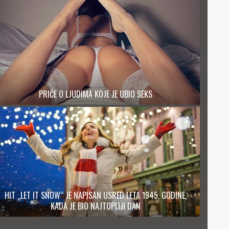
PRIČE O LJUDIMA KOJE JE UBIO SEKS
HIT „LET IT SNOW“ JE NAPISAN USRED LETA 1945. GODINE,
KADA JE BIO NAJTOPLIJI DAN