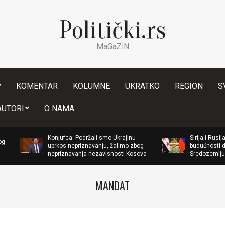
Politički.rs
MaGaZiN
KOMENTAR
KOLUMNE
UKRATKO
REGION
S
Secondary
AUTORI
O NAMA
Navigation
Menu
Konjufca: Podržali smo Ukrajinu
Sirija i Rusija sklopile do
uprkos nepriznavanju, žalimo zbog
budućnosti dve vojne ba
nepriznavanja nezavisnosti Kosova
Sredozemlju
MANDAT