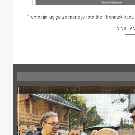
Promocija knjige za mene je isto što i trenutak kada
NASTAV