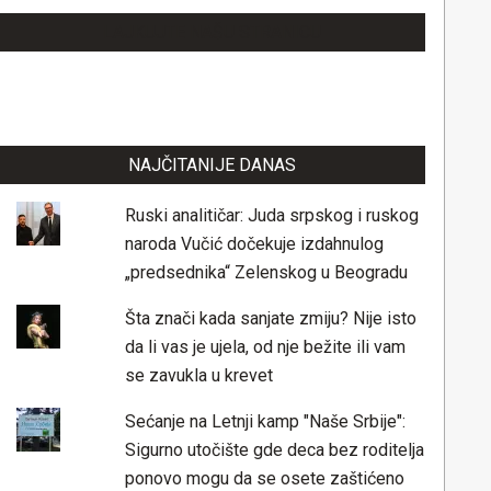
LAJKUJTE NAŠU STRANICU
NAJČITANIJE DANAS
Ruski analitičar: Juda srpskog i ruskog
naroda Vučić dočekuje izdahnulog
„predsednika“ Zelenskog u Beogradu
Šta znači kada sanjate zmiju? Nije isto
da li vas je ujela, od nje bežite ili vam
se zavukla u krevet
Sećanje na Letnji kamp "Naše Srbije":
Sigurno utočište gde deca bez roditelja
ponovo mogu da se osete zaštićeno