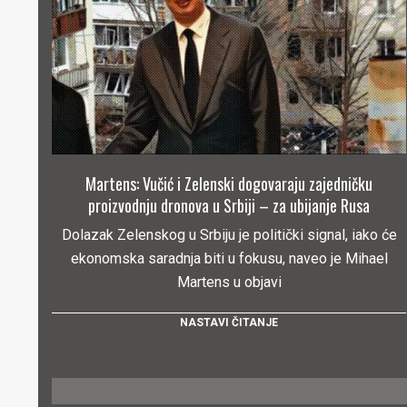
Martens: Vučić i Zelenski dogovaraju zajedničku
proizvodnju dronova u Srbiji – za ubijanje Rusa
Dolazak Zelenskog u Srbiju je politički signal, iako će
ekonomska saradnja biti u fokusu, naveo je Mihael
Martens u objavi
NASTAVI ČITANJE