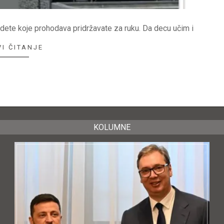
 dete koje prohodava pridržavate za ruku. Da decu učim i
I ČITANJE
KOLUMNE