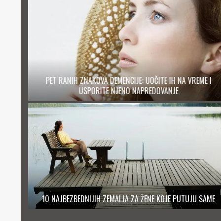
ME I
JEDNOSTAVAN RECEPT ZA NAJBOLJI ORGAZAM
10 NAJBEZBEDNIJIH ZEMALJA ZA ŽENE KOJE PUTUJU SAME