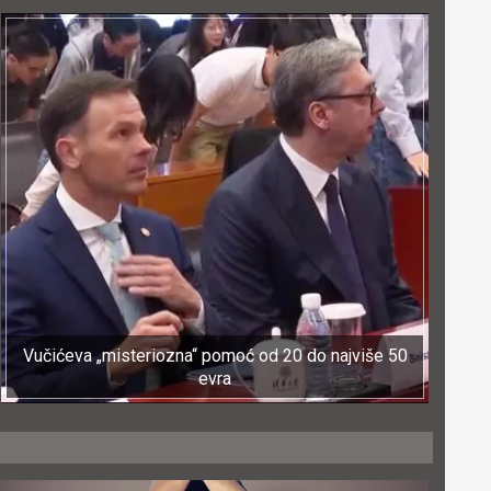
Vučićeva „misteriozna“ pomoć od 20 do najviše 50
evra