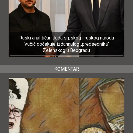
Ruski analitičar: Juda srpskog i ruskog naroda
Vučić dočekuje izdahnulog „predsednika“
Zelenskog u Beogradu
KOMENTAR