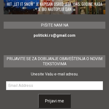
HIT „LET IT SNOW“ JE NAPISAN USRED LETA 1945. GODINE, KADA
JE BIO NAJTOPLIJI DAN
PIŠITE NAM NA
politicki.rs@gmail.com
PRIJAVITE SE ZA DOBIJANJE OBAVEŠTENJA O NOVIM
TEKSTOVIMA
Unesite Vašu e-mail adresu.
Email
Address
Prijavi me