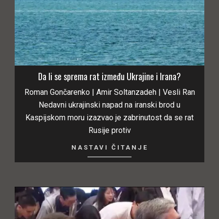
Da li se sprema rat između Ukrajine i Irana?
Roman Gončarenko | Amir Soltanzadeh | Vesli Ran
Nedavni ukrajinski napad na iranski brod u
Kaspijskom moru izazvao je zabrinutost da se rat
Rusije protiv
NASTAVI ČITANJE