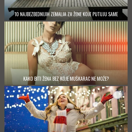
10 NAJBEZBEDNIJIH ZEMALJA ZA ŽENE KOJE PUTUJU SAME
KAKO BITI ŽENA BEZ KOJE MUŠKARAC NE MOŽE?