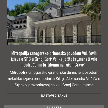
Mitropolija crnogorsko-primorska povodom Vučićevih
izjava o SPC u Crnoj Gori: Velika je šteta „mahati vrlo
neodređenim kritikama na račun Crkve“.
Mitropolija crnogorsko-primorska danas je, povodom
nekoliko izjava predsednika Srbije Aleksandra Vučića o
Srpskoj pravoslavnoj crkvi u Crnoj Gori i litijama
NASTAVI ČITANJE