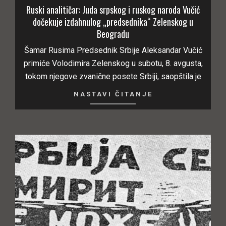
Ruski analitičar: Juda srpskog i ruskog naroda Vučić
dočekuje izdahnulog „predsednika“ Zelenskog u
Beogradu
Šamar Rusima Predsednik Srbije Aleksandar Vučić
primiće Volodimira Zelenskog u subotu, 8. avgusta,
tokom njegove zvanične posete Srbiji, saopštila je
NASTAVI ČITANJE