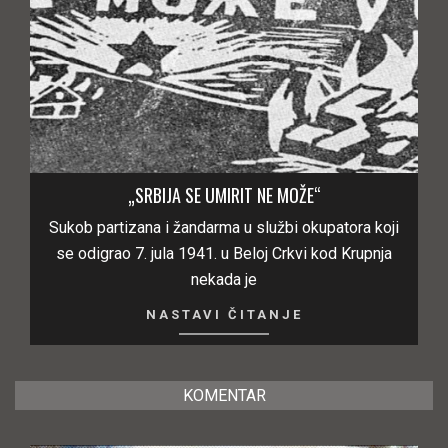
„SRBIJA SE UMIRIT NE MOŽE“
Sukob partizana i žandarma u službi okupatora koji
se odigrao 7. jula 1941. u Beloj Crkvi kod Krupnja
nekada je
NASTAVI ČITANJE
KOMENTAR