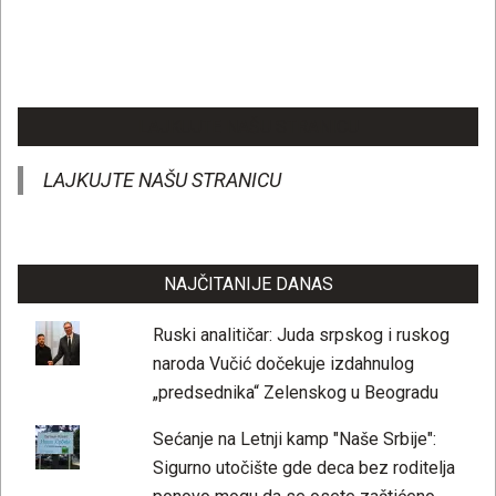
LAJKUJTE NAŠU STRANICU
LAJKUJTE NAŠU STRANICU
NAJČITANIJE DANAS
Ruski analitičar: Juda srpskog i ruskog
naroda Vučić dočekuje izdahnulog
„predsednika“ Zelenskog u Beogradu
Sećanje na Letnji kamp "Naše Srbije":
Sigurno utočište gde deca bez roditelja