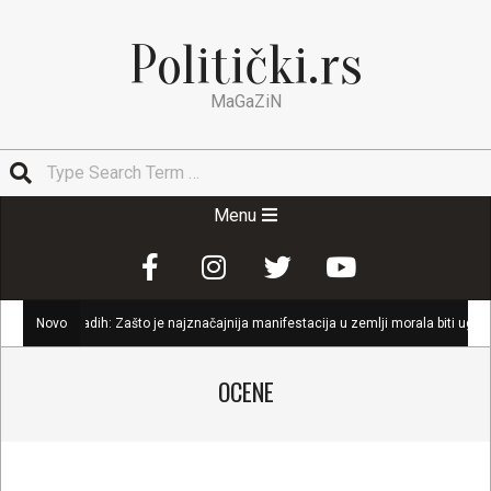
Skip
to
Politički.rs
content
MaGaZiN
Search
Secondary
Menu
Navigation
Menu
mladih: Zašto je najznačajnija manifestacija u zemlji morala biti ugašena
Novo
OCENE