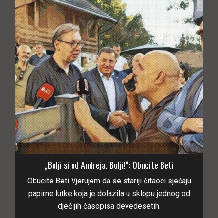
„Bolji si od Andreja. Bolji!“: Obucite Beti
Obucite Beti Vjerujem da se stariji čitaoci sjećaju
papirne lutke koja je dolazila u sklopu jednog od
dječijih časopisa devedesetih.