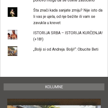
ponovo mogu da se osete zaštićeno
Šta znači kada sanjate zmiju? Nije isto da
li vas je ujela, od nje bežite ili vam se
zavukla u krevet
ISTORIJA SRBA – ISTORIJA KURČENJA!
(+18!)
„Bolji si od Andreja. Bolji!“: Obucite Beti
KOLUMNE