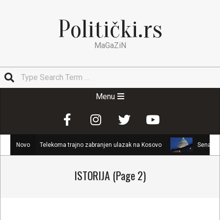
Skip
to
Politički.rs
content
MaGaZiN
Search
Secondary
Menu
Navigation
Menu
toru Telekoma trajno zabranjen ulazak na Kosovo
Novo
Senat SAD usvojio G
ISTORIJA
(Page 2)