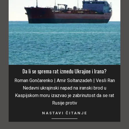
Da li se sprema rat između Ukrajine i Irana?
Roman Gončarenko | Amir Soltanzadeh | Vesli Ran
Nedavni ukrajinski napad na iranski brod u
Kaspijskom moru izazvao je zabrinutost da se rat
Rusije protiv
NASTAVI ČITANJE