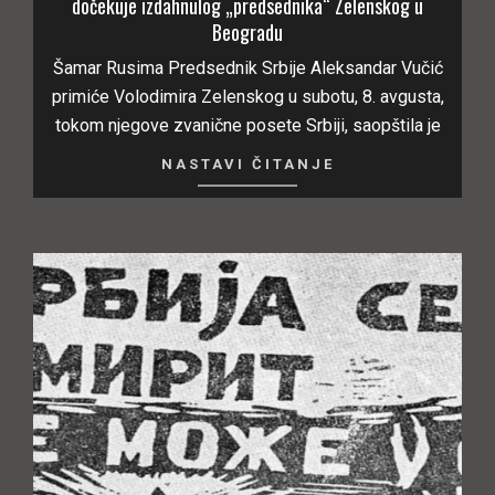
dočekuje izdahnulog „predsednika“ Zelenskog u
Beogradu
Šamar Rusima Predsednik Srbije Aleksandar Vučić
primiće Volodimira Zelenskog u subotu, 8. avgusta,
tokom njegove zvanične posete Srbiji, saopštila je
NASTAVI ČITANJE