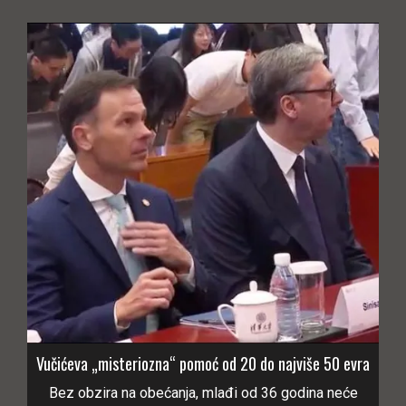
Vučićeva „misteriozna“ pomoć od 20 do najviše 50 evra
Bez obzira na obećanja, mlađi od 36 godina neće