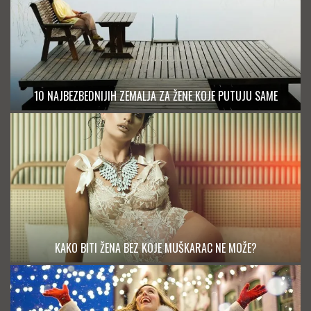
10 NAJBEZBEDNIJIH ZEMALJA ZA ŽENE KOJE PUTUJU SAME
KAKO BITI ŽENA BEZ KOJE MUŠKARAC NE MOŽE?