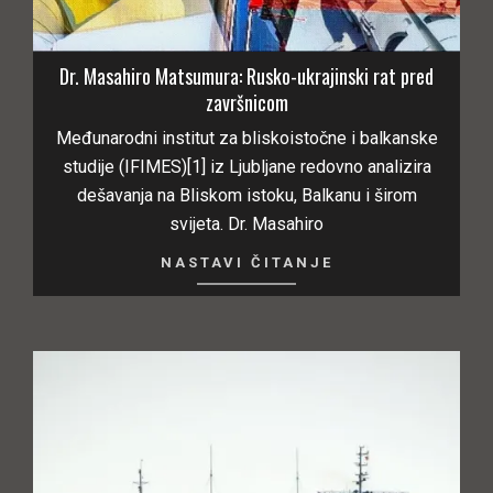
Dr. Masahiro Matsumura: Rusko-ukrajinski rat pred
završnicom
Međunarodni institut za bliskoistočne i balkanske
studije (IFIMES)[1] iz Ljubljane redovno analizira
dešavanja na Bliskom istoku, Balkanu i širom
svijeta. Dr. Masahiro
NASTAVI ČITANJE