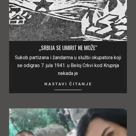
„SRBIJA SE UMIRIT NE MOŽE“
Sukob partizana i žandarma u službi okupatora koji
se odigrao 7. jula 1941. u Beloj Crkvi kod Krupnja
nekada je
NASTAVI ČITANJE