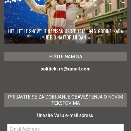
HIT „LET IT SNOW“ JE NAPISAN USRED LETA 1945. GODINE, KADA
JE BIO NAJTOPLIJI DAN
PIŠITE NAM NA
politicki.rs@gmail.com
PRIJAVITE SE ZA DOBIJANJE OBAVEŠTENJA O NOVIM
TEKSTOVIMA
Unesite Vašu e-mail adresu.
Email