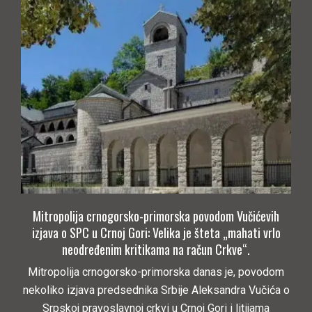
Mitropolija crnogorsko-primorska povodom Vučićevih
izjava o SPC u Crnoj Gori: Velika je šteta „mahati vrlo
neodređenim kritikama na račun Crkve“.
Mitropolija crnogorsko-primorska danas je, povodom
nekoliko izjava predsednika Srbije Aleksandra Vučića o
Srpskoj pravoslavnoj crkvi u Crnoj Gori i litijama