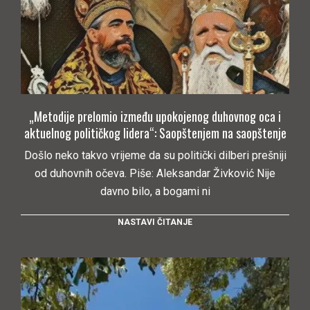
„Metodije prelomio između upokojenog duhovnog oca i
aktuelnog političkog lidera“: Saopštenjem na saopštenje
Došlo neko takvo vrijeme da su politički dilberi prešniji
od duhovnih očeva. Piše: Aleksandar Živković Nije
davno bilo, a bogami ni
NASTAVI ČITANJE