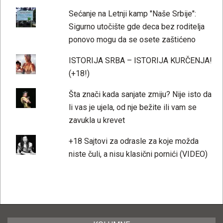
Sećanje na Letnji kamp "Naše Srbije":
Sigurno utočište gde deca bez roditelja
ponovo mogu da se osete zaštićeno
ISTORIJA SRBA – ISTORIJA KURČENJA!
(+18!)
Šta znači kada sanjate zmiju? Nije isto da
li vas je ujela, od nje bežite ili vam se
zavukla u krevet
+18 Sajtovi za odrasle za koje možda
niste čuli, a nisu klasični pornići (VIDEO)