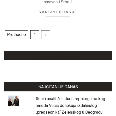
naravno i Srbe. I
NASTAVI ČITANJE
Paginacija
Prethodno
1
2
članaka
LAJKUJTE NAŠU STRANICU
NAJČITANIJE DANAS
Ruski analitičar: Juda srpskog i ruskog
naroda Vučić dočekuje izdahnulog
„predsednika“ Zelenskog u Beogradu