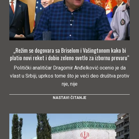
„Režim se dogovara sa Briselom i Vašingtonom kako bi
platio novi reket i dobio zeleno svetlo za izbornu prevaru“
Politički analitičar Dragomir Anđelković ocenio je da
vlast u Srbiji, uprkos tome što je veći deo društva protiv
nje, nije
NASTAVI ČITANJE