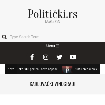
Skip
to
Politički.rs
content
MaGaZiN
Search
Secondary
Menu
Navigation
Menu
aliva ako SAD pokrenu nove napade
Novo
Kurti i predsednik Demokratskog s
KARLOVAČKI VINOGRADI