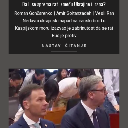
Da li se sprema rat između Ukrajine i Irana?
Roman Gončarenko | Amir Soltanzadeh | Vesli Ran
Nedavni ukrajinski napad na iranski brod u
Kaspijskom moru izazvao je zabrinutost da se rat
Rusije protiv
NASTAVI ČITANJE