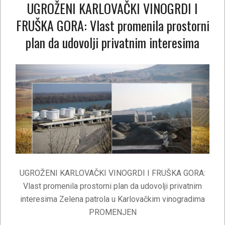
UGROŽENI KARLOVAČKI VINOGRDI I
FRUŠKA GORA: Vlast promenila prostorni
plan da udovolji privatnim interesima
2021-
02-
16
UGROŽENI KARLOVAČKI VINOGRDI I FRUŠKA GORA:
Vlast promenila prostorni plan da udovolji privatnim
interesima Zelena patrola u Karlovačkim vinogradima
PROMENJEN