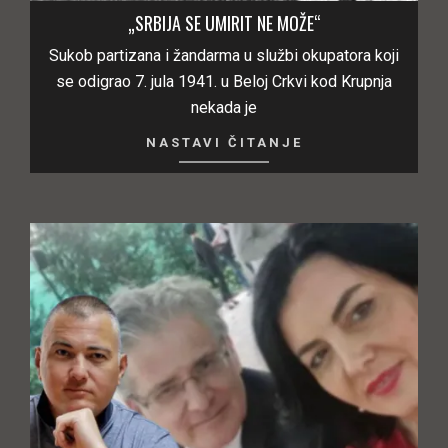
„SRBIJA SE UMIRIT NE MOŽE“
Sukob partizana i žandarma u službi okupatora koji
se odigrao 7. jula 1941. u Beloj Crkvi kod Krupnja
nekada je
NASTAVI ČITANJE