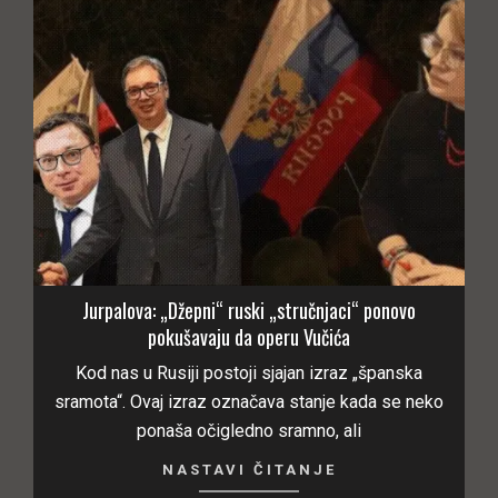
Jurpalova: „Džepni“ ruski „stručnjaci“ ponovo
pokušavaju da operu Vučića
Kod nas u Rusiji postoji sjajan izraz „španska
sramota“. Ovaj izraz označava stanje kada se neko
ponaša očigledno sramno, ali
NASTAVI ČITANJE