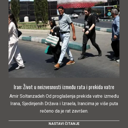
Iran: Život u neizvesnosti između rata i prekida vatre
Amir Soltanzadeh Od proglašenja prekida vatre između
Irana, Sjedinjenih Država i Izraela, Irancima je više puta
rečeno da je rat završen.
NASTAVI ČITANJE