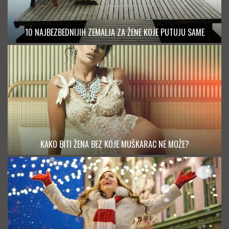
10 NAJBEZBEDNIJIH ZEMALJA ZA ŽENE KOJE PUTUJU SAME
KAKO BITI ŽENA BEZ KOJE MUŠKARAC NE MOŽE?