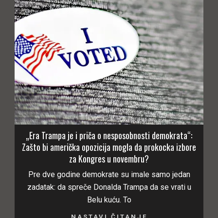
„Era Trampa je i priča o nesposobnosti demokrata“:
Zašto bi američka opozicija mogla da prokocka izbore
za Kongres u novembru?
Pre dve godine demokrate su imale samo jedan
zadatak: da spreče Donalda Trampa da se vrati u
Belu kuću. To
NASTAVI ČITANJE