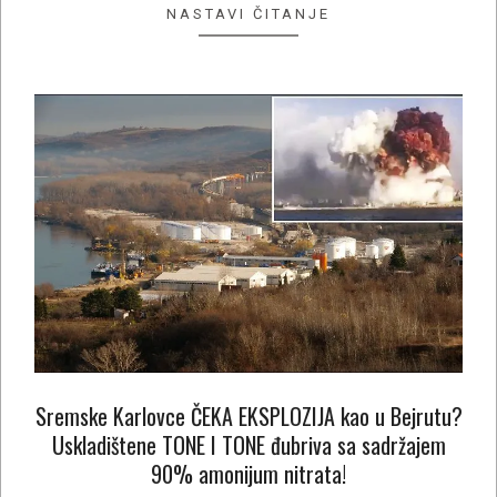
NASTAVI ČITANJE
Sremske Karlovce ČEKA EKSPLOZIJA kao u Bejrutu?
Uskladištene TONE I TONE đubriva sa sadržajem
90% amonijum nitrata!