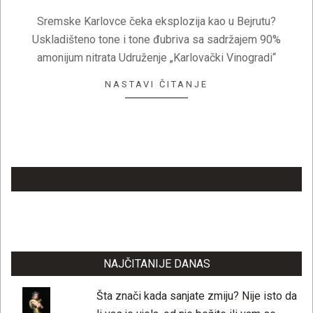
2020-
11-
Sremske Karlovce čeka eksplozija kao u Bejrutu?
24
Uskladišteno tone i tone đubriva sa sadržajem 90%
amonijum nitrata Udruženje „Karlovački Vinogradi“
NASTAVI ČITANJE
LAJKUJTE NAŠU STRANICU
NAJČITANIJE DANAS
Šta znači kada sanjate zmiju? Nije isto da