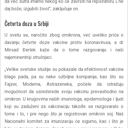
da već sutra imamo nekog ko će završiti na repsiratoru i, ne
daj bože, izgubiti život“, zaključuje on.
Četvrta doza u Srbiji
U svetu se, naročito zbog omikrona, već uveliko priča o
davanju četvrte doze vakcine protiv koronavirusa, a dr
Mirsad Đerlek kaže da o tome razgovaraju i naši
najeminentniji stručnjaci.
„Velike svetske studije su pokazale da efektivnost vakcina
blago pada, pa su neke ozbiljne kompanije, kao što su
Fajzer, Moderna, Astrazeneka, počele da istražuju
mogućnost da usredsrede svoju vakcinu prevashodno na
omikron. U krugovima naših imunologa, epidemiologa i ljudi
koji su zaduženi za vakcinaciju takođe se razgovaralo o
tome i to, i pre nego što je registrovan omikron soj. Naš
Nacionalni komitet za imunizaciju će sigurno, kao i što je