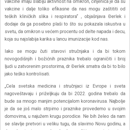
vakcine imaju slabiju aktivnost na omikron, činjenica je da su
vakcine i dalje toliko efikasne da nas mogu zaštititi od
teških kliničkih slika i respiratora“ , objašnjava Đerlek i
dodaje da ga posebno plaši to što su pokazala iskustva u
svetu, da omikron u većem procentu od delte napada i decu,
koja su najslabija karika u lancu imunizacije kod nas.
Iako se mogu čuti stavovi stručnjaka i da bi tokom
novogodišnjih i božićnih praznika trebalo ograničiti i broj
ljudi u zatvorenim prostorima, dr Đerlek smatra da bi to bilo
jako teško kontrolisati.
„Cela svetska medicina i stručnjaci iz Evrope i sveta
nagoveštavaju i priželjkuju da bi 2022. godina trebalo da
bude sa mnogo manjim potencijalom koronavirusa. Najbolje
je da se još malo strpimo i praznike provedemo u svojim
domovima, u najužem krugu porodice. Ne bih želeo da nam
se slavlje pretvori u veliku tugu, da slavimo Novu godinu, a