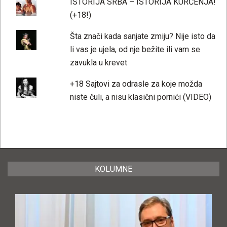
ISTORIJA SRBA – ISTORIJA KURČENJA!
(+18!)
Šta znači kada sanjate zmiju? Nije isto da
li vas je ujela, od nje bežite ili vam se
zavukla u krevet
+18 Sajtovi za odrasle za koje možda
niste čuli, a nisu klasični pornići (VIDEO)
KOLUMNE