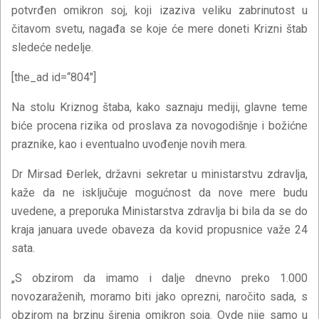
potvrđen omikron soj, koji izaziva veliku zabrinutost u
čitavom svetu, nagađa se koje će mere doneti Krizni štab
sledeće nedelje.
[the_ad id=“804″]
Na stolu Kriznog štaba, kako saznaju mediji, glavne teme
biće procena rizika od proslava za novogodišnje i božićne
praznike, kao i eventualno uvođenje novih mera.
Dr Mirsad Đerlek, državni sekretar u ministarstvu zdravlja,
kaže da ne isključuje mogućnost da nove mere budu
uvedene, a preporuka Ministarstva zdravlja bi bila da se do
kraja januara uvede obaveza da kovid propusnice važe 24
sata.
„S obzirom da imamo i dalje dnevno preko 1.000
novozaraženih, moramo biti jako oprezni, naročito sada, s
obzirom na brzinu širenja omikron soja. Ovde nije samo u