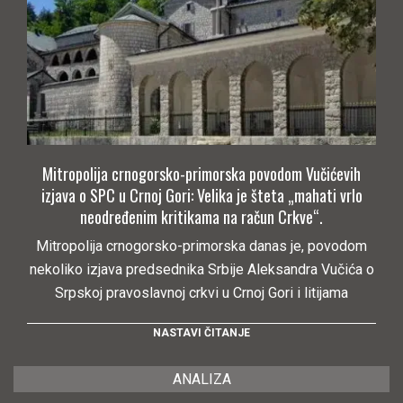
Mitropolija crnogorsko-primorska povodom Vučićevih
izjava o SPC u Crnoj Gori: Velika je šteta „mahati vrlo
neodređenim kritikama na račun Crkve“.
Mitropolija crnogorsko-primorska danas je, povodom
nekoliko izjava predsednika Srbije Aleksandra Vučića o
Srpskoj pravoslavnoj crkvi u Crnoj Gori i litijama
NASTAVI ČITANJE
ANALIZA