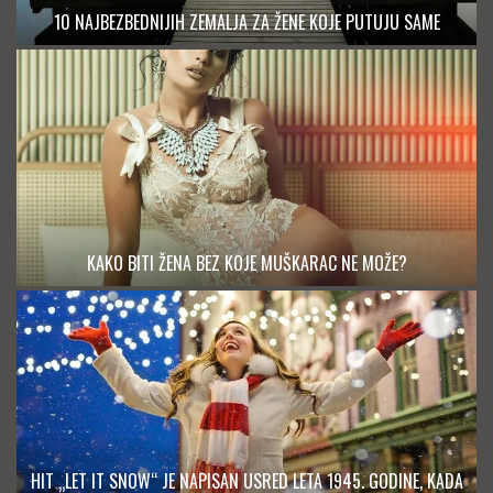
10 NAJBEZBEDNIJIH ZEMALJA ZA ŽENE KOJE PUTUJU SAME
KAKO BITI ŽENA BEZ KOJE MUŠKARAC NE MOŽE?
HIT „LET IT SNOW“ JE NAPISAN USRED LETA 1945. GODINE, KADA