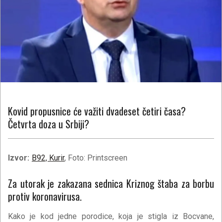
Kovid propusnice će važiti dvadeset četiri časa?
Četvrta doza u Srbiji?
Izvor:
B92, Kurir
, Foto: Printscreen
Za utorak je zakazana sednica Kriznog štaba za borbu
protiv koronavirusa.
Kako je kod jedne porodice, koja je stigla iz Bocvane,