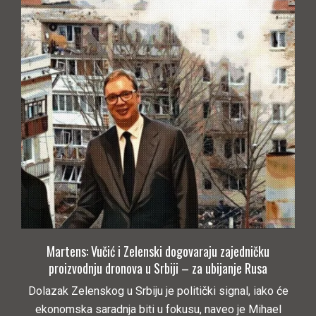
Martens: Vučić i Zelenski dogovaraju zajedničku
proizvodnju dronova u Srbiji – za ubijanje Rusa
Dolazak Zelenskog u Srbiju je politički signal, iako će
ekonomska saradnja biti u fokusu, naveo je Mihael