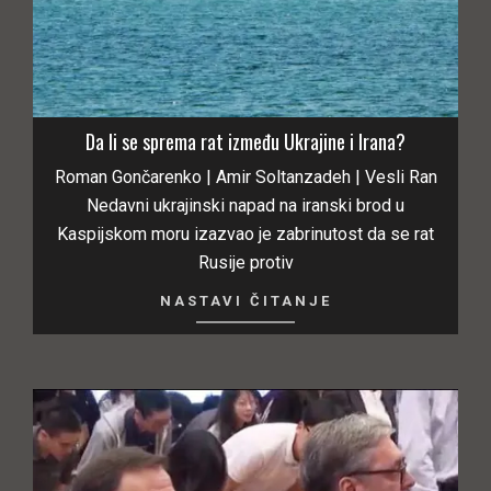
Da li se sprema rat između Ukrajine i Irana?
Roman Gončarenko | Amir Soltanzadeh | Vesli Ran
Nedavni ukrajinski napad na iranski brod u
Kaspijskom moru izazvao je zabrinutost da se rat
Rusije protiv
NASTAVI ČITANJE