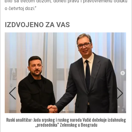
bilo sa trećom dozom, doneti pravu i pravovremenu odluku
o četvrtoj dozi.“
IZDVOJENO ZA VAS
Ruski analitičar: Juda srpskog i ruskog naroda Vučić dočekuje izdahnulog
„predsednika“ Zelenskog u Beogradu