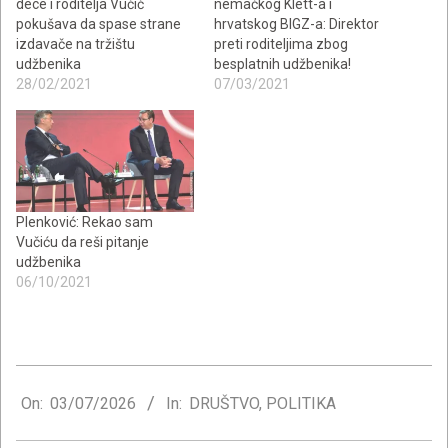
dece i roditelja Vučić
nemačkog Klett-a i
pokušava da spase strane
hrvatskog BIGZ-a: Direktor
izdavače na tržištu
preti roditeljima zbog
udžbenika
besplatnih udžbenika!
28/02/2021
07/03/2021
Plenković: Rekao sam
Vučiću da reši pitanje
udžbenika
06/10/2021
2026-
07-
On:
03/07/2026
In:
DRUŠTVO
,
POLITIKA
03