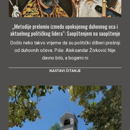
„Metodije prelomio između upokojenog duhovnog oca i
aktuelnog političkog lidera“: Saopštenjem na saopštenje
Došlo neko takvo vrijeme da su politički dilberi prešniji
od duhovnih očeva. Piše: Aleksandar Živković Nije
davno bilo, a bogami ni
NASTAVI ČITANJE