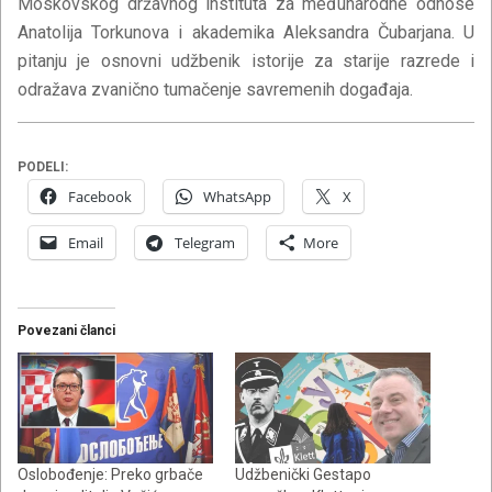
Moskovskog državnog instituta za međunarodne odnose
Anatolija Torkunova i akademika Aleksandra Čubarjana. U
pitanju je osnovni udžbenik istorije za starije razrede i
odražava zvanično tumačenje savremenih događaja.
PODELI:
Facebook
WhatsApp
X
Email
Telegram
More
Povezani članci
Oslobođenje: Preko grbače
Udžbenički Gestapo