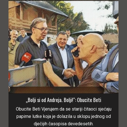
„Bolji si od Andreja. Bolji!“: Obucite Beti
Obucite Beti Vjerujem da se stariji čitaoci sjećaju
papirne lutke koja je dolazila u sklopu jednog od
dječijih časopisa devedesetih.