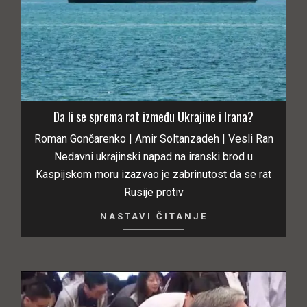
Da li se sprema rat između Ukrajine i Irana?
Roman Gončarenko | Amir Soltanzadeh | Vesli Ran
Nedavni ukrajinski napad na iranski brod u
Kaspijskom moru izazvao je zabrinutost da se rat
Rusije protiv
NASTAVI ČITANJE