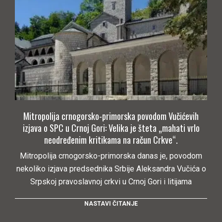
Mitropolija crnogorsko-primorska povodom Vučićevih
izjava o SPC u Crnoj Gori: Velika je šteta „mahati vrlo
neodređenim kritikama na račun Crkve“.
Mitropolija crnogorsko-primorska danas je, povodom
nekoliko izjava predsednika Srbije Aleksandra Vučića o
Srpskoj pravoslavnoj crkvi u Crnoj Gori i litijama
NASTAVI ČITANJE