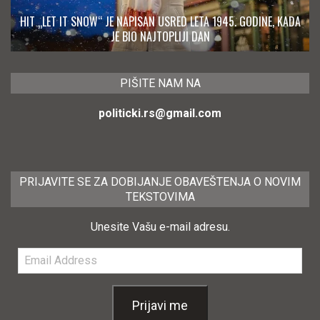
HIT „LET IT SNOW“ JE NAPISAN USRED LETA 1945. GODINE, KADA
JE BIO NAJTOPLIJI DAN
PIŠITE NAM NA
politicki.rs@gmail.com
PRIJAVITE SE ZA DOBIJANJE OBAVEŠTENJA O NOVIM
TEKSTOVIMA
Unesite Vašu e-mail adresu.
Email
Address
Prijavi me