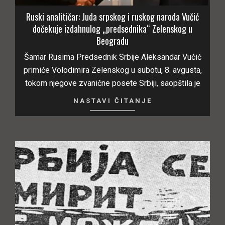
Ruski analitičar: Juda srpskog i ruskog naroda Vučić
dočekuje izdahnulog „predsednika“ Zelenskog u
Beogradu
Šamar Rusima Predsednik Srbije Aleksandar Vučić
primiće Volodimira Zelenskog u subotu, 8. avgusta,
tokom njegove zvanične posete Srbiji, saopštila je
NASTAVI ČITANJE