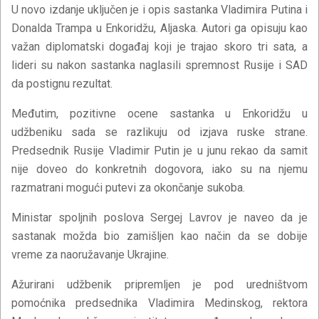
U novo izdanje uključen je i opis sastanka Vladimira Putina i
Donalda Trampa u Enkoridžu, Aljaska. Autori ga opisuju kao
važan diplomatski događaj koji je trajao skoro tri sata, a
lideri su nakon sastanka naglasili spremnost Rusije i SAD
da postignu rezultat.
Međutim, pozitivne ocene sastanka u Enkoridžu u
udžbeniku sada se razlikuju od izjava ruske strane.
Predsednik Rusije Vladimir Putin je u junu rekao da samit
nije doveo do konkretnih dogovora, iako su na njemu
razmatrani mogući putevi za okončanje sukoba.
Ministar spoljnih poslova Sergej Lavrov je naveo da je
sastanak možda bio zamišljen kao način da se dobije
vreme za naoružavanje Ukrajine.
Ažurirani udžbenik pripremljen je pod uredništvom
pomoćnika predsednika Vladimira Medinskog, rektora