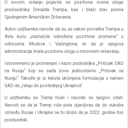
U novom izdanju pojavila se pozitivna ocena uloge
predsednika Donalda Trampa, kao i blaži stav prema
Sjedinjenim Američkim Državama.
Autori udžbenika navode da su se nakon povratka Trampa u
Belu kuću „naznačile određene pozitivne promene“ u
odnosima Moskve i Vašingtona, te da je njegova
administracija imala pozitivnu ulogu u mirovnom rešavanju.
Istovremeno je promenjen i naziv pododeljka „Pritisak SAD
na Rusiju“ koji se sada zove jednostavno „Pritisak na
Rusiju“. Takođe je iz teksta uklonjena formulacija o nameri
SAD da „ratuju do poslednjeg Ukrajinca“.
U udžbeniku se Tramp hvali i navode se njegovi citati.
Navodi se da je Tramp više puta izjavljivao da do sukoba
između Rusije i Ukrajine ne bi došlo da je 2022. godine bio
predsednik.