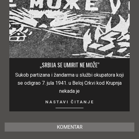
„SRBIJA SE UMIRIT NE MOŽE“
Sukob partizana i žandarma u službi okupatora koji
se odigrao 7. jula 1941. u Beloj Crkvi kod Krupnja
nekada je
NASTAVI ČITANJE
KOMENTAR