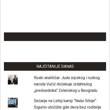
LAJKUJTE NAŠU STRANICU
NAJČITANIJE DANAS
Ruski analitičar: Juda srpskog i ruskog
naroda Vučić dočekuje izdahnulog
„predsednika“ Zelenskog u Beogradu
Sećanje na Letnji kamp "Naše Srbije":
Sigurno utočište gde deca bez roditelja