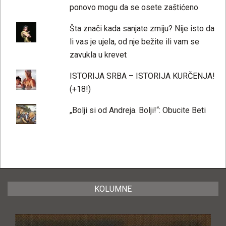
ponovo mogu da se osete zaštićeno
Šta znači kada sanjate zmiju? Nije isto da
li vas je ujela, od nje bežite ili vam se
zavukla u krevet
ISTORIJA SRBA – ISTORIJA KURČENJA!
(+18!)
„Bolji si od Andreja. Bolji!“: Obucite Beti
KOLUMNE