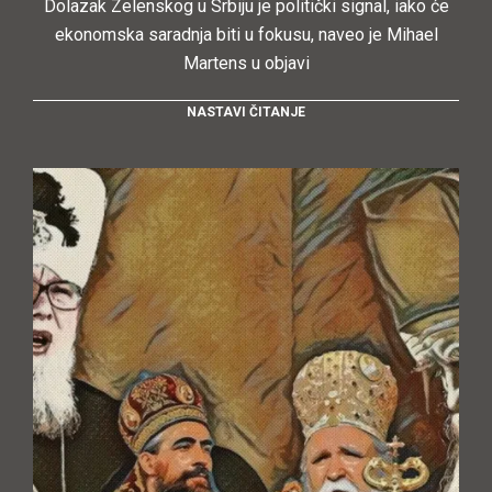
Dolazak Zelenskog u Srbiju je politički signal, iako će
ekonomska saradnja biti u fokusu, naveo je Mihael
Martens u objavi
NASTAVI ČITANJE