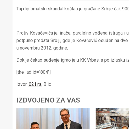
Taj diplomatski skandal koštao je građane Srbije čak 900.
SAD PREBIJA DEVOJKE: Policija traga za Miladinom K
Protiv Kovačevića je, inače, paralelno vođena istraga i u 
potpuno predata Srbiji, gde je Kovačević osuđen na dve g
u novembru 2012. godine.
Dok je čekao suđenje igrao je u KK Vrbas, a po izlasku i
[the_ad id=“804″]
Izvor:
021.rs
, Blic
IZDVOJENO ZA VAS