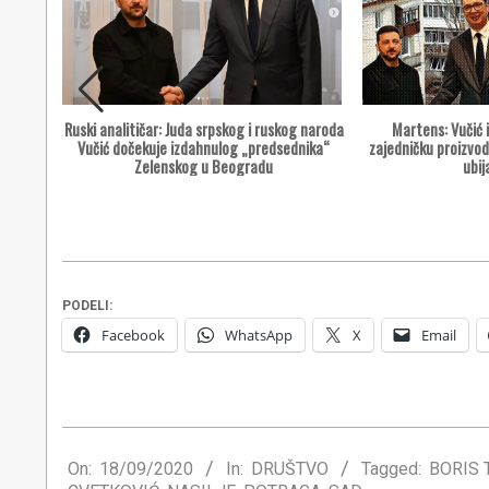
Martens: Vučić 
Ruski analitičar: Juda srpskog i ruskog naroda
ostupni
zajedničku proizvod
Vučić dočekuje izdahnulog „predsednika“
odi i
ubij
Zelenskog u Beogradu
PODELI:
Facebook
WhatsApp
X
Email
2020-
09-
On:
18/09/2020
In:
DRUŠTVO
Tagged:
BORIS 