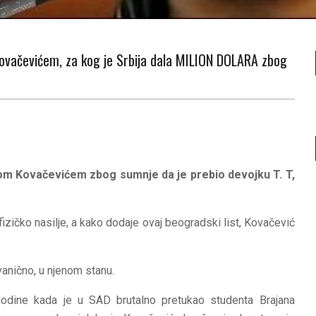
Kovačevićem, za kog je Srbija dala MILION DOLARA zbog
Kovačevićem, za kog je Srbija dala MILION DOLARA zbog
nom Kovačevićem zbog sumnje da je prebio devojku T. T,
izičko nasilje, a kako dodaje ovaj beogradski list, Kovačević
vanično, u njenom stanu.
godine kada je u SAD brutalno pretukao studenta Brajana