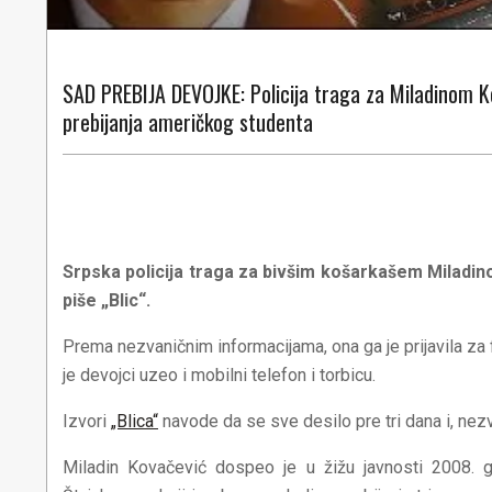
SAD PREBIJA DEVOJKE: Policija traga za Miladinom 
prebijanja američkog studenta
SAD PREBIJA DEVOJKE: Policija traga za Miladinom 
prebijanja američkog studenta
Srpska policija traga za bivšim košarkašem Miladi
piše „Blic“.
Prema nezvaničnim informacijama, ona ga je prijavila za f
je devojci uzeo i mobilni telefon i torbicu.
Izvori
„Blica“
navode da se sve desilo pre tri dana i, nez
Miladin Kovačević dospeo je u žižu javnosti 2008. 