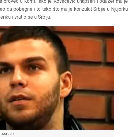
eca proveo u komi. Iako je Kovačević uhapšen i oduzet mu je
o da pobegne i to tako što mu je konzulat Srbije u Njujorku
iku i vratio se u Srbiju.
ntscreen