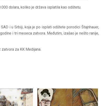
000 dolara, koliko je država isplatila kao odštetu.
ovačevićem
SAD i u Srbiji, koja je po isplati odštete porodici Štajnhauer,
odine i tri meseca zatvora. Međutim, izašao je nešto ranije,
z zatvora za KK Medijana.