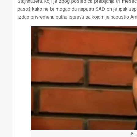
Štajnhauera, koji je zbog posledica prebijanja tri mes
pasoš kako ne bi mogao da napusti SAD, on je ipak uspe
izdao privremenu putnu ispravu sa kojom je napustio Amer
Pri