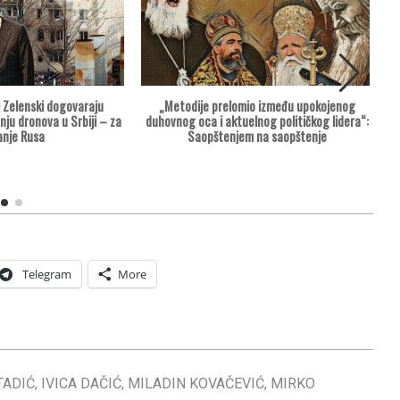
i Zelenski dogovaraju
„Metodije prelomio između upokojenog
nju dronova u Srbiji – za
duhovnog oca i aktuelnog političkog lidera“:
anje Rusa
Saopštenjem na saopštenje
Telegram
More
TADIĆ
,
IVICA DAČIĆ
,
MILADIN KOVAČEVIĆ
,
MIRKO