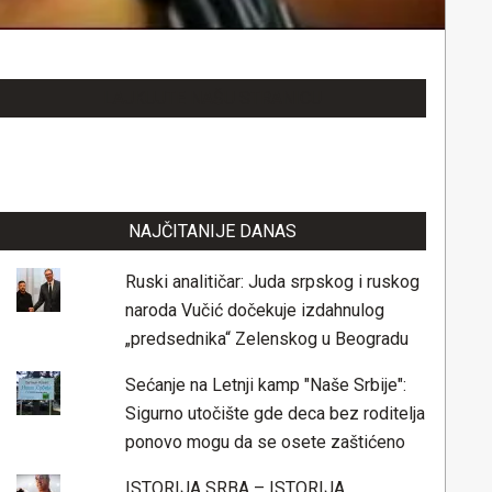
LAJKUJTE NAŠU STRANICU
NAJČITANIJE DANAS
Ruski analitičar: Juda srpskog i ruskog
naroda Vučić dočekuje izdahnulog
„predsednika“ Zelenskog u Beogradu
Sećanje na Letnji kamp "Naše Srbije":
Sigurno utočište gde deca bez roditelja
ponovo mogu da se osete zaštićeno
ISTORIJA SRBA – ISTORIJA