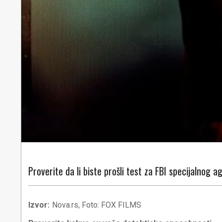
Proverite da li biste prošli test za FBI specijalnog 
Izvor:
Nova.rs, Foto: FOX FILMS