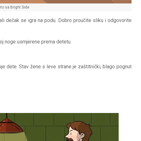
to sa Bright Side
i dečak se igra na podu. Dobro proučite sliku i odgovorite
joj noge usmjerene prema detetu.
je dete. Stav žene s leve strane je zaštitnički, blago pognut