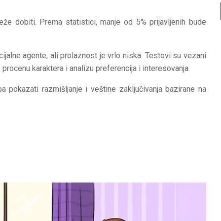
teže dobiti. Prema statistici, manje od 5% prijavljenih bude
jalne agente, ali prolaznost je vrlo niska. Testovi su vezani
e, procenu karaktera i analizu preferencija i interesovanja.
 pokazati razmišljanje i veštine zaključivanja bazirane na