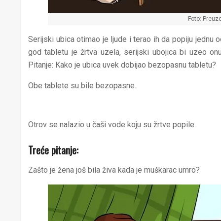
Foto: Preuze
Serijski ubica otimao je ljude i terao ih da popiju jednu 
god tabletu je žrtva uzela, serijski ubojica bi uzeo onu
Pitanje: Kako je ubica uvek dobijao bezopasnu tabletu?
Obe tablete su bile bezopasne.
Otrov se nalazio u čaši vode koju su žrtve popile.
Treće pitanje:
Zašto je žena još bila živa kada je muškarac umro?