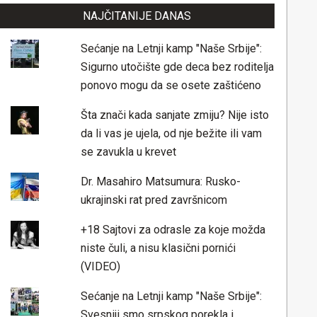
NAJČITANIJE DANAS
Sećanje na Letnji kamp "Naše Srbije":
Sigurno utočište gde deca bez roditelja
ponovo mogu da se osete zaštićeno
Šta znači kada sanjate zmiju? Nije isto
da li vas je ujela, od nje bežite ili vam
se zavukla u krevet
Dr. Masahiro Matsumura: Rusko-
ukrajinski rat pred završnicom
+18 Sajtovi za odrasle za koje možda
niste čuli, a nisu klasični pornići
(VIDEO)
Sećanje na Letnji kamp "Naše Srbije":
Svesniji smo srpskog porekla i