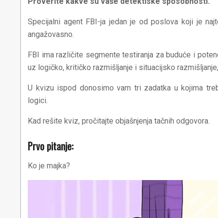
Proverite kakve su vaše detektiske sposobnosti.
Specijalni agent FBI-ja jedan je od poslova koji je naj
angažovasno.
FBI ima različite segmente testiranja za buduće i potenci
uz logičko, kritičko razmišljanje i situacijsko razmišljanj
U kvizu ispod donosimo vam tri zadatka u kojima treba
logici.
Kad rešite kviz, pročitajte objašnjenja tačnih odgovora.
Prvo pitanje:
Ko je majka?