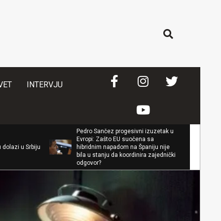
Search
VET
INTERVJU
Pedro Sančez progesivni izuzetak u
Evropi: Zašto EU suočena sa
Branko Ružić p
iju
hibridnim napadom na Španiju nije
povuku jasne c
bila u stanju da koordinira zajednički
odgovor?