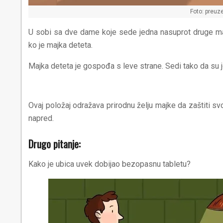
Foto: preuze
U sobi sa dve dame koje sede jedna nasuprot druge mal
ko je majka deteta.
Majka deteta je gospođa s leve strane. Sedi tako da su 
Ovaj položaj odražava prirodnu želju majke da zaštiti svo
napred.
Drugo pitanje:
Kako je ubica uvek dobijao bezopasnu tabletu?