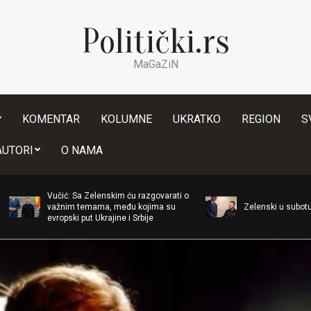
Politički.rs
MaGaZiN
KOMENTAR
KOLUMNE
UKRATKO
REGION
S
Secondary
AUTORI
O NAMA
Navigation
Menu
Vučić: Sa Zelenskim ću razgovarati o
važnim temama, među kojima su
Zelenski u subotu dolazi u Srb
evropski put Ukrajine i Srbije