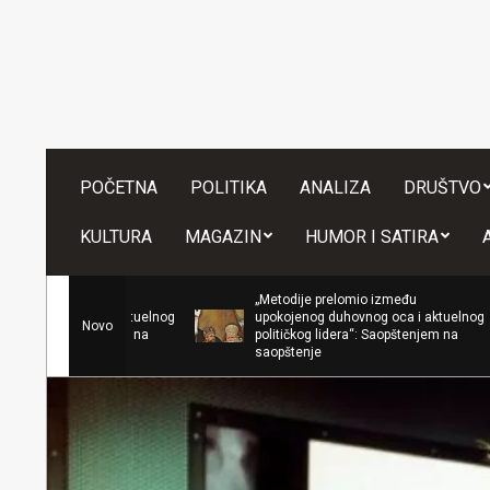
Skip
to
content
POČETNA
POLITIKA
ANALIZA
DRUŠTVO
KULTURA
MAGAZIN
HUMOR I SATIRA
„Metodije prelomio između
upokojenog duhovnog oca i aktuelnog
Novo
političkog lidera“: Saopštenjem na
saopštenje