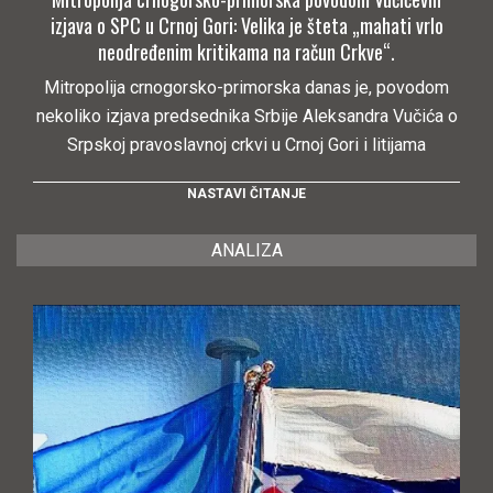
izjava o SPC u Crnoj Gori: Velika je šteta „mahati vrlo
neodređenim kritikama na račun Crkve“.
Mitropolija crnogorsko-primorska danas je, povodom
nekoliko izjava predsednika Srbije Aleksandra Vučića o
Srpskoj pravoslavnoj crkvi u Crnoj Gori i litijama
NASTAVI ČITANJE
ANALIZA