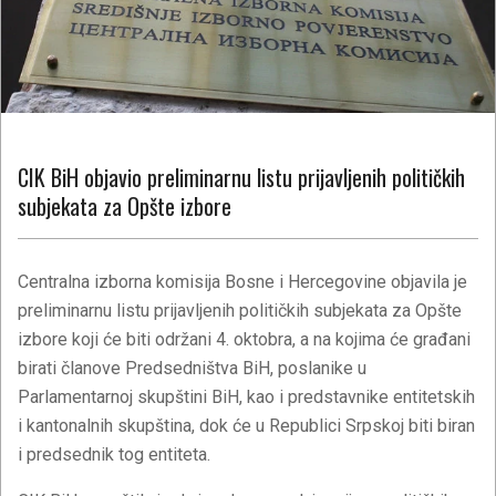
CIK BiH objavio preliminarnu listu prijavljenih političkih
subjekata za Opšte izbore
Centralna izborna komisija Bosne i Hercegovine objavila je
preliminarnu listu prijavljenih političkih subjekata za Opšte
izbore koji će biti održani 4. oktobra, a na kojima će građani
birati članove Predsedništva BiH, poslanike u
Parlamentarnoj skupštini BiH, kao i predstavnike entitetskih
i kantonalnih skupština, dok će u Republici Srpskoj biti biran
i predsednik tog entiteta.