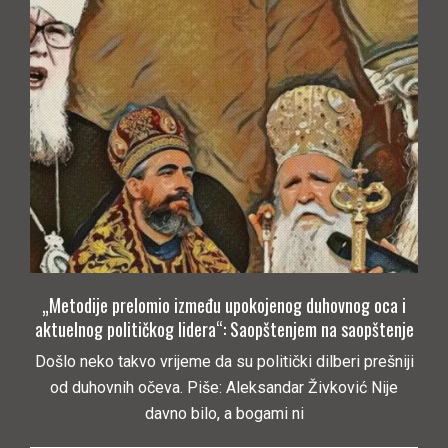
„Metodije prelomio između upokojenog duhovnog oca i
aktuelnog političkog lidera“: Saopštenjem na saopštenje
Došlo neko takvo vrijeme da su politički dilberi prešniji
od duhovnih očeva. Piše: Aleksandar Živković Nije
davno bilo, a bogami ni