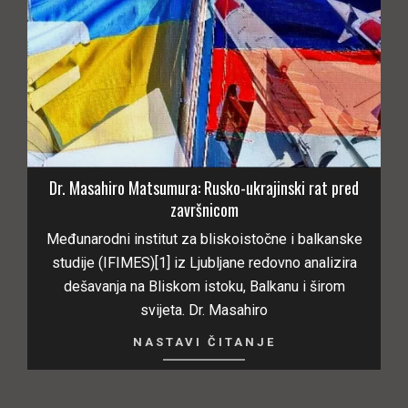
Dr. Masahiro Matsumura: Rusko-ukrajinski rat pred
završnicom
Međunarodni institut za bliskoistočne i balkanske
studije (IFIMES)[1] iz Ljubljane redovno analizira
dešavanja na Bliskom istoku, Balkanu i širom
svijeta. Dr. Masahiro
NASTAVI ČITANJE