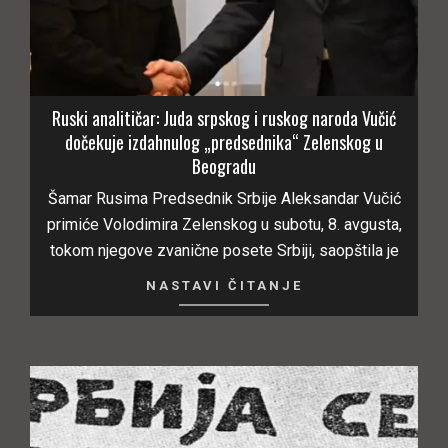
Ruski analitičar: Juda srpskog i ruskog naroda Vučić
dočekuje izdahnulog „predsednika“ Zelenskog u
Beogradu
Šamar Rusima Predsednik Srbije Aleksandar Vučić
primiće Volodimira Zelenskog u subotu, 8. avgusta,
tokom njegove zvanične posete Srbiji, saopštila je
NASTAVI ČITANJE