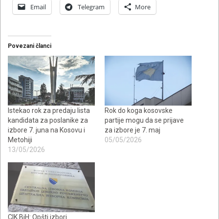
Email
Telegram
More
Povezani članci
Istekao rok za predaju lista
Rok do koga kosovske
kandidata za poslanike za
partije mogu da se prijave
izbore 7. juna na Kosovu i
za izbore je 7. maj
Metohiji
05/05/2026
13/05/2026
CIK BiH: Opšti izbori