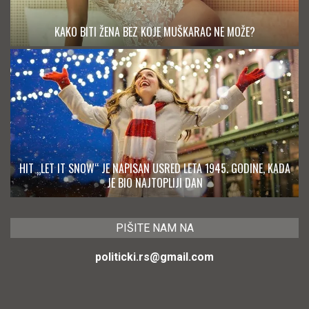
KAKO BITI ŽENA BEZ KOJE MUŠKARAC NE MOŽE?
HIT „LET IT SNOW“ JE NAPISAN USRED LETA 1945. GODINE, KADA
JE BIO NAJTOPLIJI DAN
PIŠITE NAM NA
politicki.rs@gmail.com