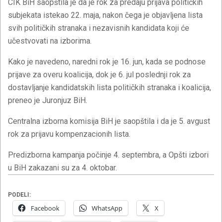
CIK BiH saopštila je da je rok za predaju prijava političkih
subjekata istekao 22. maja, nakon čega je objavljena lista
svih političkih stranaka i nezavisnih kandidata koji će
učestvovati na izborima.
Kako je navedeno, naredni rok je 16. jun, kada se podnose
prijave za overu koalicija, dok je 6. jul poslednji rok za
dostavljanje kandidatskih lista političkih stranaka i koalicija,
preneo je Juronjuz BiH.
Centralna izborna komisija BiH je saopštila i da je 5. avgust
rok za prijavu kompenzacionih lista.
Predizborna kampanja počinje 4. septembra, a Opšti izbori
u BiH zakazani su za 4. oktobar.
PODELI:
Facebook
WhatsApp
X