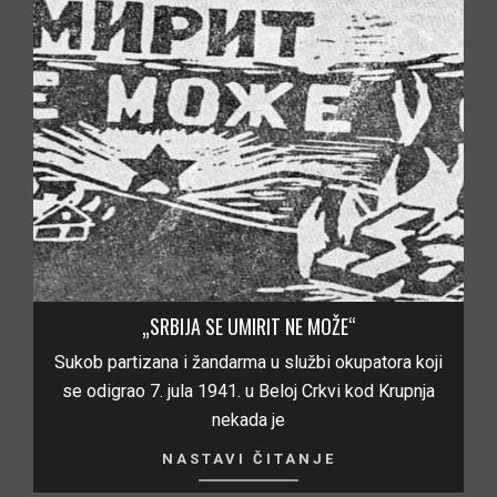
„SRBIJA SE UMIRIT NE MOŽE“
Sukob partizana i žandarma u službi okupatora koji
se odigrao 7. jula 1941. u Beloj Crkvi kod Krupnja
nekada je
NASTAVI ČITANJE