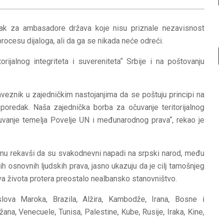
čak za ambasadore država koje nisu priznale nezavisnost
ocesu dijaloga, ali da ga se nikada neće odreći.
rijalnog integriteta i suvereniteta“ Srbije i na poštovanju
saveznik u zajedničkim nastojanjima da se poštuju principi na
 poredak. Naša zajednička borba za očuvanje teritorijalnog
čuvanje temelja Povelje UN i međunarodnog prava“, rekao je
jnu rekavši da su svakodnevni napadi na srpski narod, među
h osnovnih ljudskih prava, jasno ukazuju da je cilj tamošnjeg
a života protera preostalo nealbansko stanovništvo.
lova Maroka, Brazila, Alžira, Kambodže, Irana, Bosne i
na, Venecuele, Tunisa, Palestine, Kube, Rusije, Iraka, Kine,