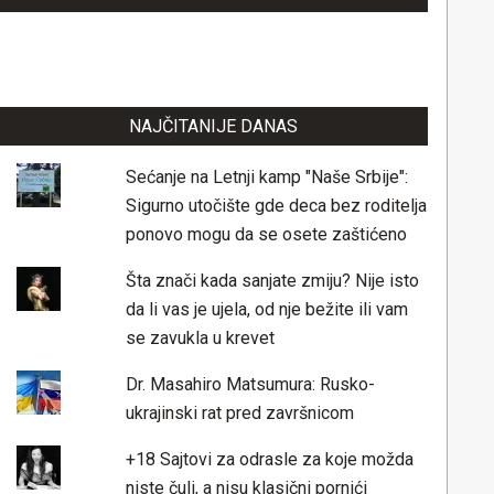
NAJČITANIJE DANAS
Sećanje na Letnji kamp "Naše Srbije":
Sigurno utočište gde deca bez roditelja
ponovo mogu da se osete zaštićeno
Šta znači kada sanjate zmiju? Nije isto
da li vas je ujela, od nje bežite ili vam
se zavukla u krevet
Dr. Masahiro Matsumura: Rusko-
ukrajinski rat pred završnicom
+18 Sajtovi za odrasle za koje možda
niste čuli, a nisu klasični pornići