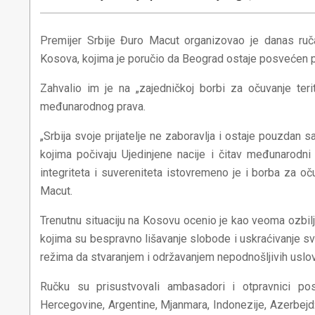
Premijer Srbije Đuro Macut organizovao je danas ru
Kosova, kojima je poručio da Beograd ostaje posvećen pr
Zahvalio im je na „zajedničkoj borbi za očuvanje terito
međunarodnog prava.
„Srbija svoje prijatelje ne zaboravlja i ostaje pouzdan 
kojima počivaju Ujedinjene nacije i čitav međunarodni
integriteta i suvereniteta istovremeno je i borba za o
Macut.
Trenutnu situaciju na Kosovu ocenio je kao veoma ozbil
kojima su bespravno lišavanje slobode i uskraćivanje svi
režima da stvaranjem i održavanjem nepodnošljivih uslov
Ručku su prisustvovali ambasadori i otpravnici pos
Hercegovine, Argentine, Mjanmara, Indonezije, Azerbejdža