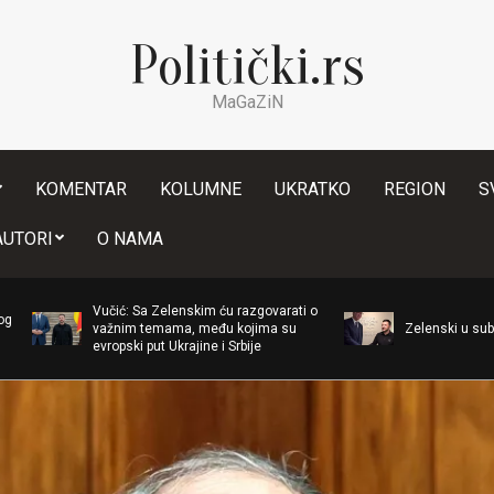
Politički.rs
MaGaZiN
KOMENTAR
KOLUMNE
UKRATKO
REGION
S
Secondary
AUTORI
O NAMA
Navigation
Menu
učić: Sa Zelenskim ću razgovarati o
ažnim temama, među kojima su
Zelenski u subotu dolazi u Srbi
vropski put Ukrajine i Srbije