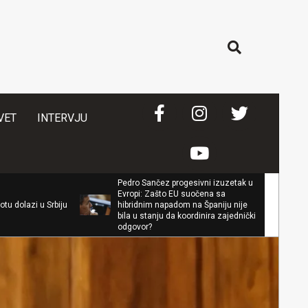
Search
VET
INTERVJU
Pedro Sančez progesivni izuzetak u
Evropi: Zašto EU suočena sa
Branko Ružić p
ju
hibridnim napadom na Španiju nije
povuku jasne c
bila u stanju da koordinira zajednički
odgovor?