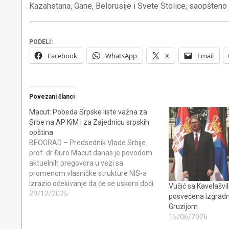
Kazahstana, Gane, Belorusije i Svete Stolice, saopšteno j
PODELI:
Facebook
WhatsApp
X
Email
Povezani članci
Macut: Pobeda Srpske liste važna za
Srbe na AP KiM i za Zajednicu srpskih
opština
BEOGRAD – Predsednik Vlade Srbije
prof. dr Đuro Macut danas je povodom
aktuelnih pregovora u vezi sa
promenom vlasničke strukture NIS-a
izrazio očekivanje da će se uskoro doći
Vučić sa Kavelašvil
do rešenja i ocenio da je dobro što je
29/12/2025
posvećena izgradnj
gasni aranžman sa Rusijom produžen i
Gruzijom
što su rezreve pune, te neće biti…
15/06/2026