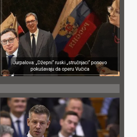
Jurpalova: „Džepni“ ruski „stručnjaci“ ponovo
pokušavaju da operu Vučića