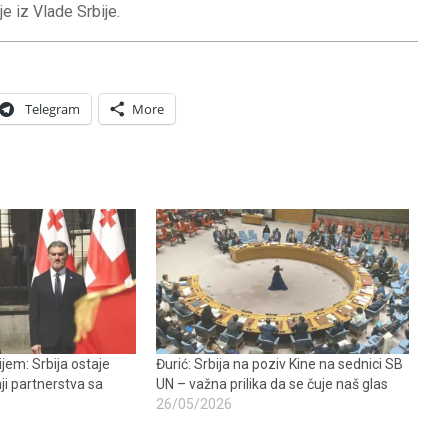
e iz Vlade Srbije.
Telegram
More
ijem: Srbija ostaje
Đurić: Srbija na poziv Kine na sednici SB
i partnerstva sa
UN – važna prilika da se čuje naš glas
26/05/2026