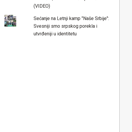
(VIDEO)
Sećanje na Letnji kamp "Naše Srbije":
Svesniji smo srpskog porekla i
utvrđeniji u identitetu