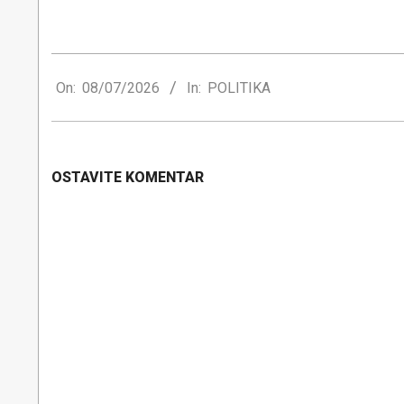
2026-
07-
On:
08/07/2026
In:
POLITIKA
08
OSTAVITE KOMENTAR