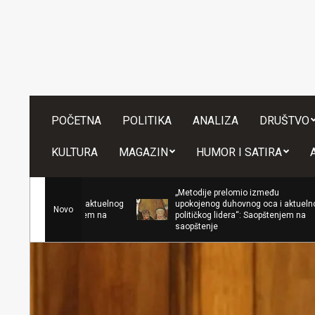
Skip
to
content
POČETNA
POLITIKA
ANALIZA
DRUŠTVO
KULTURA
MAGAZIN
HUMOR I SATIRA
„Metodije prelomio između
V
upokojenog duhovnog oca i aktuelnog
Novo
v
političkog lidera“: Saopštenjem na
e
saopštenje