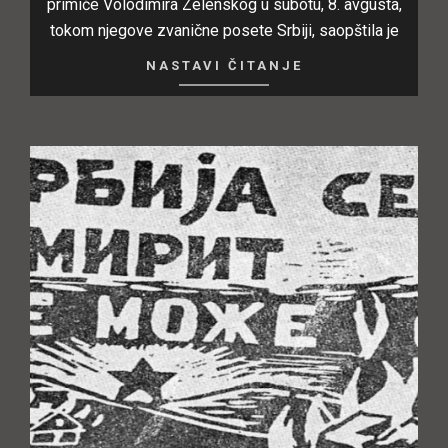
primiće Volodimira Zelenskog u subotu, 8. avgusta,
tokom njegove zvanične posete Srbiji, saopštila je
NASTAVI ČITANJE