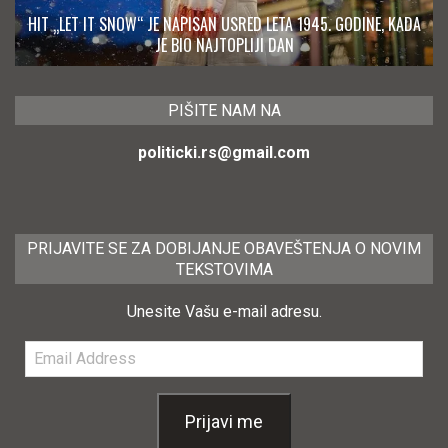
HIT „LET IT SNOW“ JE NAPISAN USRED LETA 1945. GODINE, KADA
JE BIO NAJTOPLIJI DAN
PIŠITE NAM NA
politicki.rs@gmail.com
PRIJAVITE SE ZA DOBIJANJE OBAVEŠTENJA O NOVIM
TEKSTOVIMA
Unesite Vašu e-mail adresu.
Email
Address
Prijavi me