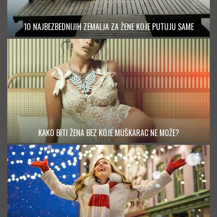
10 NAJBEZBEDNIJIH ZEMALJA ZA ŽENE KOJE PUTUJU SAME
KAKO BITI ŽENA BEZ KOJE MUŠKARAC NE MOŽE?