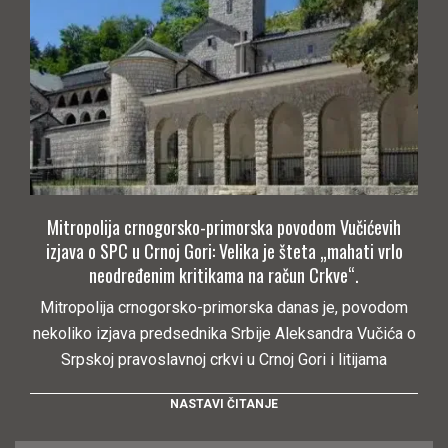
Mitropolija crnogorsko-primorska povodom Vučićevih
izjava o SPC u Crnoj Gori: Velika je šteta „mahati vrlo
neodređenim kritikama na račun Crkve“.
Mitropolija crnogorsko-primorska danas je, povodom
nekoliko izjava predsednika Srbije Aleksandra Vučića o
Srpskoj pravoslavnoj crkvi u Crnoj Gori i litijama
NASTAVI ČITANJE