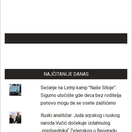
LAJKUJTE NAŠU STRANICU
NAJČITANIJE DANAS
Sećanje na Letnji kamp "Naše Srbije":
Sigurno utočište gde deca bez roditelja
ponovo mogu da se osete zaštićeno
Ruski analitičar: Juda srpskog i ruskog
naroda Vučić dočekuje izdahnulog
„predsednika“ Zelenskog u Beogradu