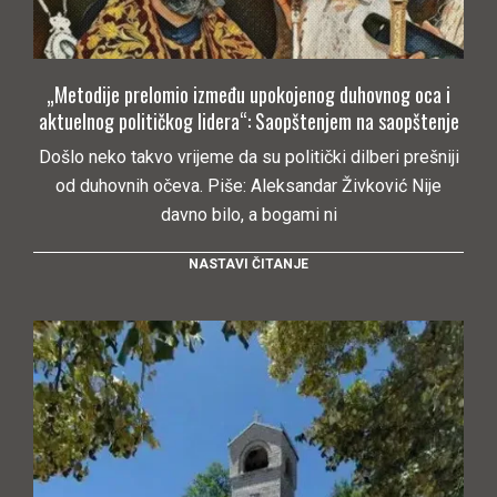
„Metodije prelomio između upokojenog duhovnog oca i
aktuelnog političkog lidera“: Saopštenjem na saopštenje
Došlo neko takvo vrijeme da su politički dilberi prešniji
od duhovnih očeva. Piše: Aleksandar Živković Nije
davno bilo, a bogami ni
NASTAVI ČITANJE