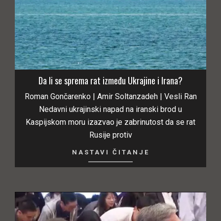
Da li se sprema rat između Ukrajine i Irana?
Roman Gončarenko | Amir Soltanzadeh | Vesli Ran
Nedavni ukrajinski napad na iranski brod u
Kaspijskom moru izazvao je zabrinutost da se rat
Rusije protiv
NASTAVI ČITANJE