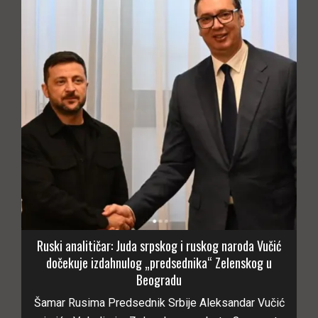
Ruski analitičar: Juda srpskog i ruskog naroda Vučić
dočekuje izdahnulog „predsednika“ Zelenskog u
Beogradu
Šamar Rusima Predsednik Srbije Aleksandar Vučić