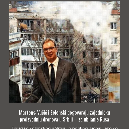
Martens: Vučić i Zelenski dogovaraju zajedničku
proizvodnju dronova u Srbiji – za ubijanje Rusa
Dolazak Zelenskog u Srbiju je politički signal, iako će