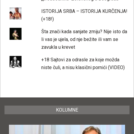
ISTORIJA SRBA – ISTORIJA KURČENJA!
(+18!)
Šta znači kada sanjate zmiju? Nije isto da
li vas je ujela, od nje bežite ili vam se
zavukla u krevet
+18 Sajtovi za odrasle za koje možda
niste čuli, a nisu klasični pornići (VIDEO)
KOLUMNE