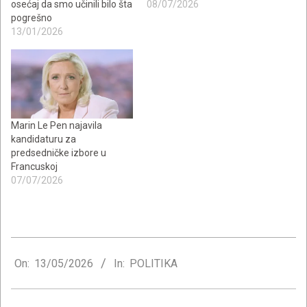
osećaj da smo učinili bilo šta
08/07/2026
pogrešno
13/01/2026
Marin Le Pen najavila
kandidaturu za
predsedničke izbore u
Francuskoj
07/07/2026
2026-
05-
On:
13/05/2026
In:
POLITIKA
13