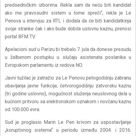
predsedničkim izborima. Rekla sam da neću biti kandidat
ako me pravosudni sistem u tome spreči“, rekla je Le
Penova u intervjuu za RTL i dodala da će biti kandidatkinja
svoje stranke čak i ako bude dobila uslovnu kaznu, prenosi
portal BFM TV.
Apelacioni sud u Parizu bi trebalo 7. jula da donese presudu
u žalbenom postupku u slučaju asistenata poslanika u
Evropskom parlamentu iz redova NO.
Javni tužilac je zatražio za Le Penovu petogodišnju zabranu
obavljanja javne funkcije, četvorogodišnju zatvorsku kaznu
(tri godine uslovno), mogućnost služenja neuslovnog dela u
kućnom pritvoru sa elektronskom oznakom i novčanu kaznu
od 100.000 evra.
Sud je proglasio Marin Le Pen krivom za uspostavljanje
„koruptivnog sistema“ u periodu između 2004. i 2016.