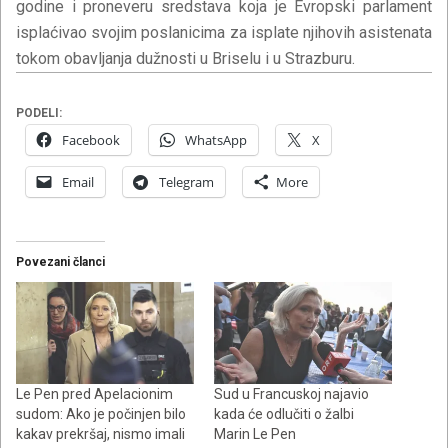
godine i proneveru sredstava koja je Evropski parlament
isplaćivao svojim poslanicima za isplate njihovih asistenata
tokom obavljanja dužnosti u Briselu i u Strazburu.
PODELI:
Facebook
WhatsApp
X
Email
Telegram
More
Povezani članci
Le Pen pred Apelacionim
Sud u Francuskoj najavio
sudom: Ako je počinjen bilo
kada će odlučiti o žalbi
kakav prekršaj, nismo imali
Marin Le Pen