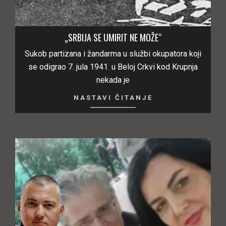
„SRBIJA SE UMIRIT NE MOŽE“
Sukob partizana i žandarma u službi okupatora koji
se odigrao 7. jula 1941. u Beloj Crkvi kod Krupnja
nekada je
NASTAVI ČITANJE