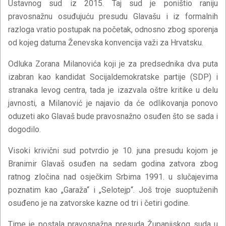
Ustavnog sud iz 2015. Taj sud je poništio raniju
pravosnažnu osuđujuću presudu Glavašu i iz formalnih
razloga vratio postupak na početak, odnosno zbog sporenja
od kojeg datuma Ženevska konvencija važi za Hrvatsku.
Odluka Zorana Milanovića koji je za predsednika dva puta
izabran kao kandidat Socijaldemokratske partije (SDP) i
stranaka levog centra, tada je izazvala oštre kritike u delu
javnosti, a Milanović je najavio da će odlikovanja ponovo
oduzeti ako Glavaš bude pravosnažno osuđen što se sada i
dogodilo.
Visoki krivični sud potvrdio je 10. juna presudu kojom je
Branimir Glavaš osuđen na sedam godina zatvora zbog
ratnog zločina nad osječkim Srbima 1991. u slučajevima
poznatim kao „Garaža“ i „Selotejp“. Još troje suoptuženih
osuđeno je na zatvorske kazne od tri i četiri godine.
Time je postala pravosnažna presuda Županijskog suda u