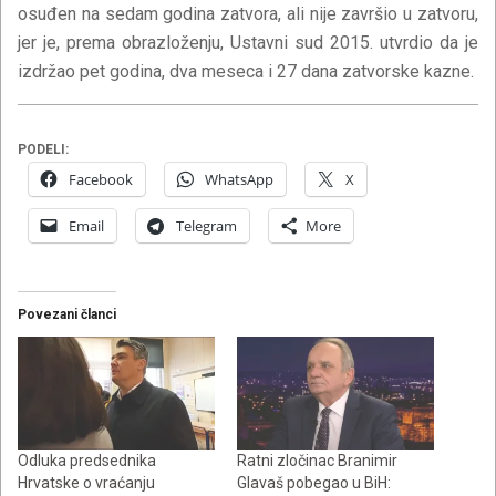
osuđen na sedam godina zatvora, ali nije završio u zatvoru,
jer je, prema obrazloženju, Ustavni sud 2015. utvrdio da je
izdržao pet godina, dva meseca i 27 dana zatvorske kazne.
PODELI:
Facebook
WhatsApp
X
Email
Telegram
More
Povezani članci
Odluka predsednika
Ratni zločinac Branimir
Hrvatske o vraćanju
Glavaš pobegao u BiH: