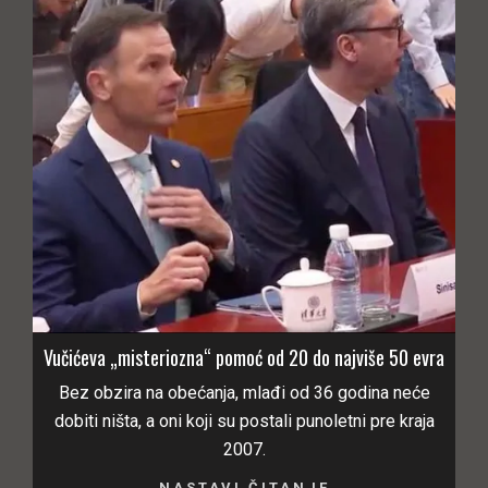
Vučićeva „misteriozna“ pomoć od 20 do najviše 50 evra
Bez obzira na obećanja, mlađi od 36 godina neće
dobiti ništa, a oni koji su postali punoletni pre kraja
2007.
NASTAVI ČITANJE