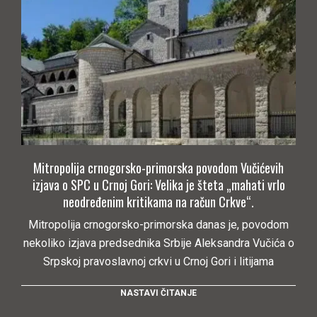
Mitropolija crnogorsko-primorska povodom Vučićevih
izjava o SPC u Crnoj Gori: Velika je šteta „mahati vrlo
neodređenim kritikama na račun Crkve“.
Mitropolija crnogorsko-primorska danas je, povodom
nekoliko izjava predsednika Srbije Aleksandra Vučića o
Srpskoj pravoslavnoj crkvi u Crnoj Gori i litijama
NASTAVI ČITANJE