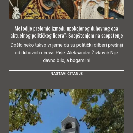
„Metodije prelomio između upokojenog duhovnog oca i
aktuelnog političkog lidera“: Saopštenjem na saopštenje
Došlo neko takvo vrijeme da su politički dilberi prešniji
od duhovnih očeva. Piše: Aleksandar Živković Nije
davno bilo, a bogami ni
NASTAVI ČITANJE