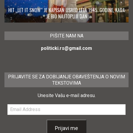
HIT „LET IT SNOW“ JE NAPISAN USRED LETA 1945. GODINE, KADA
JE BIO NAJTOPLIJI DAN
PIŠITE NAM NA
politicki.rs@gmail.com
PRIJAVITE SE ZA DOBIJANJE OBAVEŠTENJA O NOVIM
TEKSTOVIMA
Unesite Vašu e-mail adresu.
Email
Address
Prijavi me