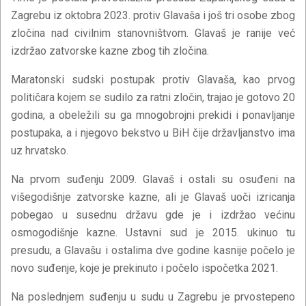
Zagrebu iz oktobra 2023. protiv Glavaša i još tri osobe zbog
zločina nad civilnim stanovništvom. Glavaš je ranije već
izdržao zatvorske kazne zbog tih zločina.
Maratonski sudski postupak protiv Glavaša, kao prvog
političara kojem se sudilo za ratni zločin, trajao je gotovo 20
godina, a obeležili su ga mnogobrojni prekidi i ponavljanje
postupaka, a i njegovo bekstvo u BiH čije državljanstvo ima
uz hrvatsko.
Na prvom suđenju 2009. Glavaš i ostali su osuđeni na
višegodišnje zatvorske kazne, ali je Glavaš uoči izricanja
pobegao u susednu državu gde je i izdržao većinu
osmogodišnje kazne. Ustavni sud je 2015. ukinuo tu
presudu, a Glavašu i ostalima dve godine kasnije počelo je
novo suđenje, koje je prekinuto i počelo ispočetka 2021.
Na poslednjem suđenju u sudu u Zagrebu je prvostepeno