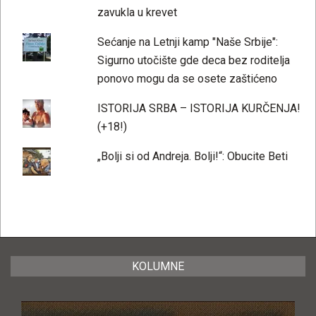
zavukla u krevet
Sećanje na Letnji kamp "Naše Srbije":
Sigurno utočište gde deca bez roditelja
ponovo mogu da se osete zaštićeno
ISTORIJA SRBA – ISTORIJA KURČENJA!
(+18!)
„Bolji si od Andreja. Bolji!“: Obucite Beti
KOLUMNE