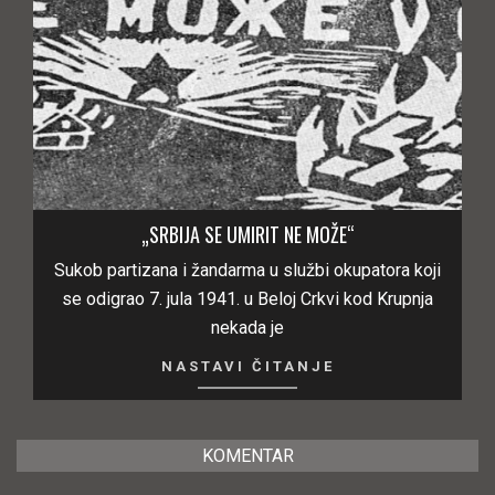
„SRBIJA SE UMIRIT NE MOŽE“
Sukob partizana i žandarma u službi okupatora koji
se odigrao 7. jula 1941. u Beloj Crkvi kod Krupnja
nekada je
NASTAVI ČITANJE
KOMENTAR