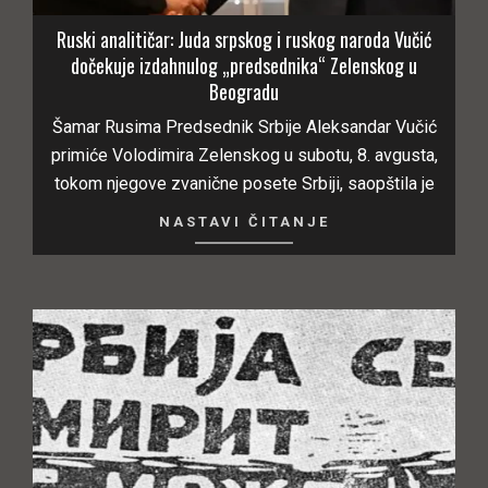
Ruski analitičar: Juda srpskog i ruskog naroda Vučić
dočekuje izdahnulog „predsednika“ Zelenskog u
Beogradu
Šamar Rusima Predsednik Srbije Aleksandar Vučić
primiće Volodimira Zelenskog u subotu, 8. avgusta,
tokom njegove zvanične posete Srbiji, saopštila je
NASTAVI ČITANJE