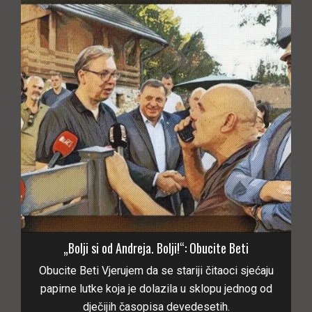
„Bolji si od Andreja. Bolji!“: Obucite Beti
Obucite Beti Vjerujem da se stariji čitaoci sjećaju
papirne lutke koja je dolazila u sklopu jednog od
dječijih časopisa devedesetih.