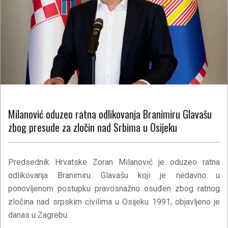
Milanović oduzeo ratna odlikovanja Branimiru Glavašu
zbog presude za zločin nad Srbima u Osijeku
Predsednik Hrvatske Zoran Milanović je oduzeo ratna
odlikovanja Branimiru Glavašu koji je nedavno u
ponovljenom postupku pravosnažno osuđen zbog ratnog
zločina nad srpskim civilima u Osijeku 1991, objavljeno je
danas u Zagrebu.