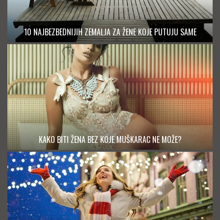
10 NAJBEZBEDNIJIH ZEMALJA ZA ŽENE KOJE PUTUJU SAME
KAKO BITI ŽENA BEZ KOJE MUŠKARAC NE MOŽE?