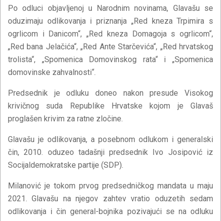
Po odluci objavljenoj u Narodnim novinama, Glavašu se
oduzimaju odlikovanja i priznanja „Red kneza Trpimira s
ogrlicom i Danicom“, „Red kneza Domagoja s ogrlicom“,
„Red bana Jelačića“, „Red Ante Starčevića“, „Red hrvatskog
trolista“, „Spomenica Domovinskog rata“ i „Spomenica
domovinske zahvalnosti“.
Predsednik je odluku doneo nakon presude Visokog
krivičnog suda Republike Hrvatske kojom je Glavaš
proglašen krivim za ratne zločine.
Glavašu je odlikovanja, a posebnom odlukom i generalski
čin, 2010. oduzeo tadašnji predsednik Ivo Josipović iz
Socijaldemokratske partije (SDP).
Milanović je tokom prvog predsedničkog mandata u maju
2021. Glavašu na njegov zahtev vratio oduzetih sedam
odlikovanja i čin general-bojnika pozivajući se na odluku