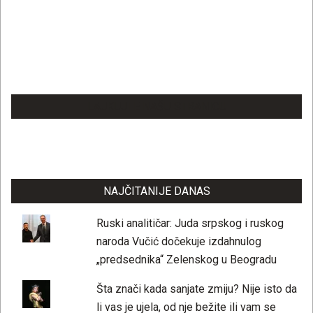
LAJKUJTE NAŠU STRANICU
NAJČITANIJE DANAS
Ruski analitičar: Juda srpskog i ruskog
naroda Vučić dočekuje izdahnulog
„predsednika“ Zelenskog u Beogradu
Šta znači kada sanjate zmiju? Nije isto da
li vas je ujela, od nje bežite ili vam se