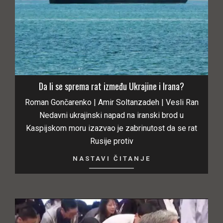
Da li se sprema rat između Ukrajine i Irana?
Roman Gončarenko | Amir Soltanzadeh | Vesli Ran
Nedavni ukrajinski napad na iranski brod u
Kaspijskom moru izazvao je zabrinutost da se rat
Rusije protiv
NASTAVI ČITANJE