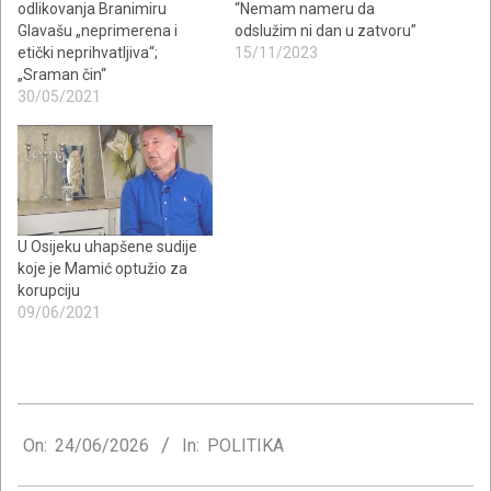
odlikovanja Branimiru
“Nemam nameru da
Glavašu „neprimerena i
odslužim ni dan u zatvoru”
etički neprihvatljiva“;
15/11/2023
„Sraman čin“
30/05/2021
U Osijeku uhapšene sudije
koje je Mamić optužio za
korupciju
09/06/2021
2026-
06-
On:
24/06/2026
In:
POLITIKA
24