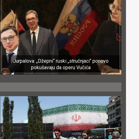
Jurpalova: „Džepni“ ruski „stručnjaci“ ponovo
pokušavaju da operu Vučića