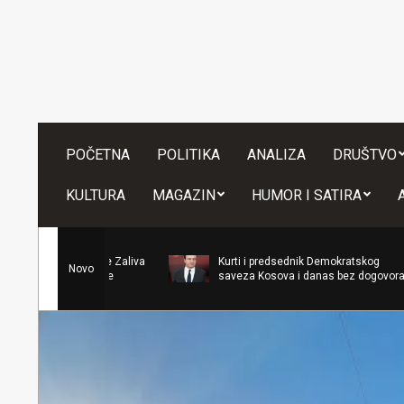
Skip
to
content
POČETNA
POLITIKA
ANALIZA
DRUŠTVO
KULTURA
MAGAZIN
HUMOR I SATIRA
Ev
Kurti i predsednik Demokratskog
Novo
mi
saveza Kosova i danas bez dogovora
ru