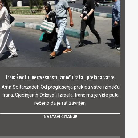
Iran: Život u neizvesnosti između rata i prekida vatre
Amir Soltanzadeh Od proglašenja prekida vatre između
Irana, Sjedinjenih Država i Izraela, Irancima je više puta
rečeno da je rat završen.
NASTAVI ČITANJE