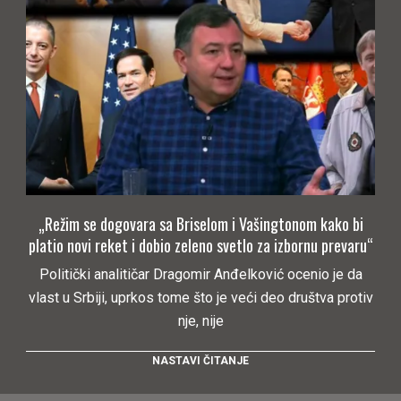
„Režim se dogovara sa Briselom i Vašingtonom kako bi
platio novi reket i dobio zeleno svetlo za izbornu prevaru“
Politički analitičar Dragomir Anđelković ocenio je da
vlast u Srbiji, uprkos tome što je veći deo društva protiv
nje, nije
NASTAVI ČITANJE