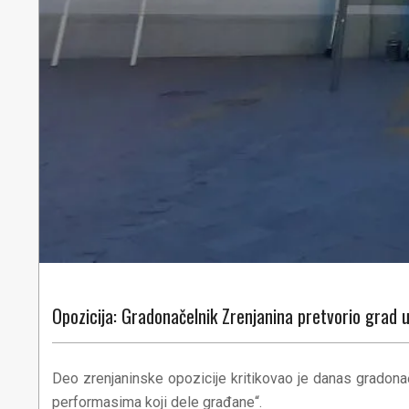
Opozicija: Gradonačelnik Zrenjanina pretvorio grad 
Deo zrenjaninske opozicije kritikovao je danas gradon
performasima koji dele građane“.