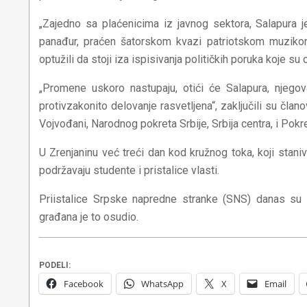
„Zajedno sa plaćenicima iz javnog sektora, Salapura 
panađur, praćen šatorskom kvazi patriotskom muzikom“
optužili da stoji iza ispisivanja političkih poruka koje s
„Promene uskoro nastupaju, otići će Salapura, njego
protivzakonito delovanje rasvetljena“, zaključili su čl
Vojvođani, Narodnog pokreta Srbije, Srbija centra, i Pok
U Zrenjaninu već treći dan kod kružnog toka, koji staniv
podržavaju studente i pristalice vlasti.
Priistalice Srpske napredne stranke (SNS) danas su
građana je to osudio.
PODELI:
Facebook
WhatsApp
X
Email