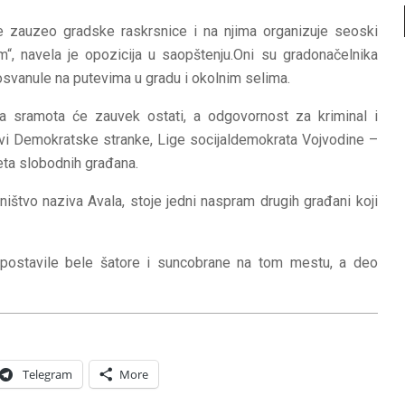
je zauzeo gradske raskrsnice i na njima organizuje seoski
, navela je opozicija u saopštenju.Oni su gradonačelnika
u osvanule na putevima u gradu i okolnim selima.
va sramota će zauvek ostati, a odgovornost za kriminal i
anovi Demokratske stranke, Lige socijaldemokrata Vojvodine –
reta slobodnih građana.
ništvo naziva Avala, stoje jedni naspram drugih građani koji
 postavile bele šatore i suncobrane na tom mestu, a deo
Telegram
More