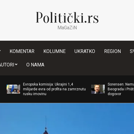
Politički.rs
MaGaZiN
KOMENTAR
KOLUMNE
UKRATKO
REGION
S
Secondary
AUTORI
O NAMA
Navigation
Menu
ropska komisija: Ukrajini 1,4
Sorensen: Nema novog sastank
lijarde evra od profita na zamrznutu
Beograda i Prištine bez spremno
sku imovinu
dogovor