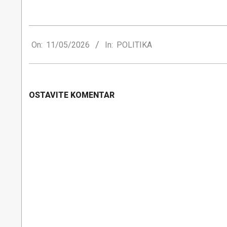
2026-
05-
On:
11/05/2026
In:
POLITIKA
11
OSTAVITE KOMENTAR