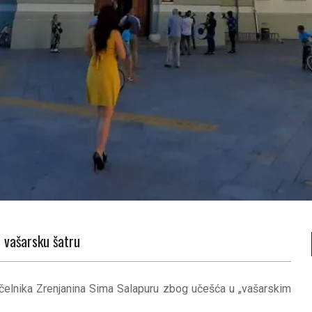
u vašarsku šatru
ačelnika Zrenjanina Sima Salapuru zbog učešća u „vašarskim