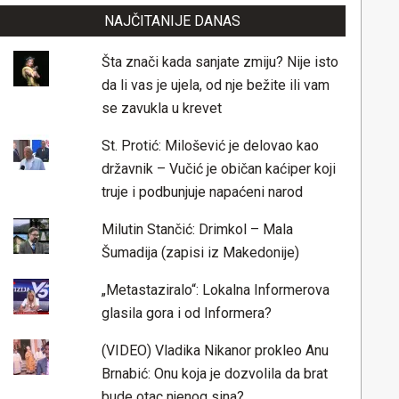
NAJČITANIJE DANAS
Šta znači kada sanjate zmiju? Nije isto
da li vas je ujela, od nje bežite ili vam
se zavukla u krevet
St. Protić: Milošević je delovao kao
državnik – Vučić je običan kaćiper koji
truje i podbunjuje napaćeni narod
Milutin Stančić: Drimkol – Mala
Šumadija (zapisi iz Makedonije)
„Metastaziralo“: Lokalna Informerova
glasila gora i od Informera?
(VIDEO) Vladika Nikanor prokleo Anu
Brnabić: Onu koja je dozvolila da brat
bude otac njenog sina?