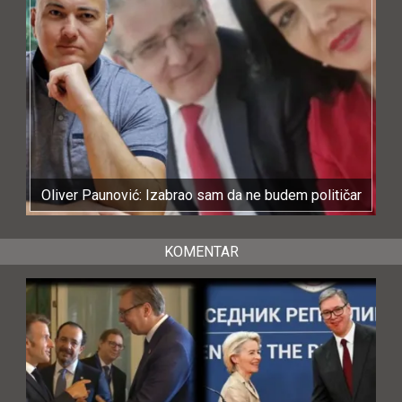
Oliver Paunović: Izabrao sam da ne budem političar
KOMENTAR