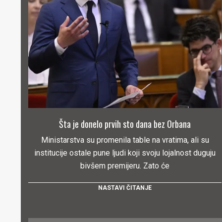
Šta je donelo prvih sto dana bez Orbana
Ministarstva su promenila table na vratima, ali su
institucije ostale pune ljudi koji svoju lojalnost duguju
bivšem premijeru. Zato će
NASTAVI ČITANJE