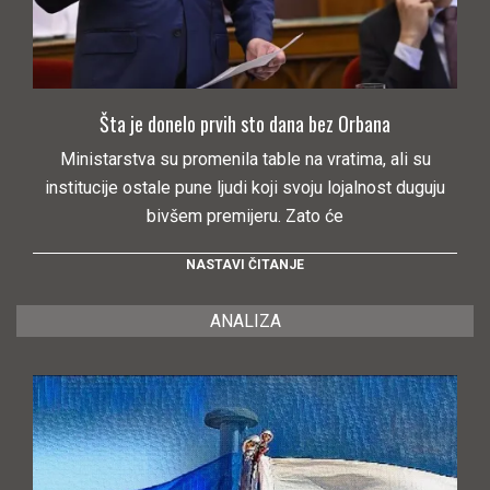
Šta je donelo prvih sto dana bez Orbana
Ministarstva su promenila table na vratima, ali su
institucije ostale pune ljudi koji svoju lojalnost duguju
bivšem premijeru. Zato će
NASTAVI ČITANJE
ANALIZA