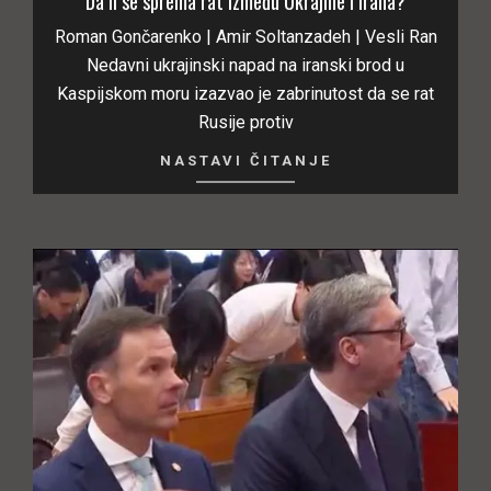
Da li se sprema rat između Ukrajine i Irana?
Roman Gončarenko | Amir Soltanzadeh | Vesli Ran
Nedavni ukrajinski napad na iranski brod u
Kaspijskom moru izazvao je zabrinutost da se rat
Rusije protiv
NASTAVI ČITANJE