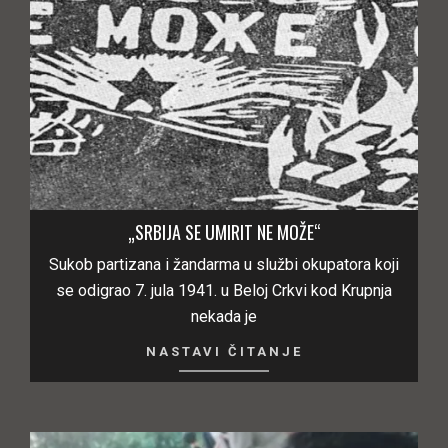
„SRBIJA SE UMIRIT NE MOŽE“
Sukob partizana i žandarma u službi okupatora koji
se odigrao 7. jula 1941. u Beloj Crkvi kod Krupnja
nekada je
NASTAVI ČITANJE