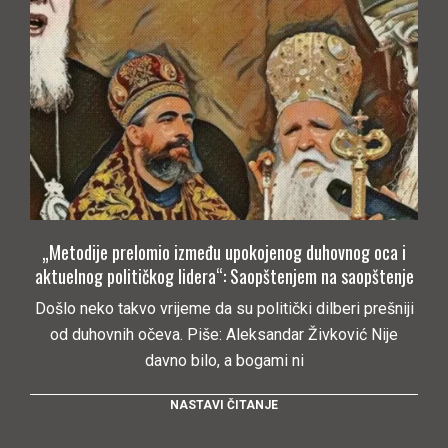
„Metodije prelomio između upokojenog duhovnog oca i
aktuelnog političkog lidera“: Saopštenjem na saopštenje
Došlo neko takvo vrijeme da su politički dilberi prešniji
od duhovnih očeva. Piše: Aleksandar Živković Nije
davno bilo, a bogami ni
NASTAVI ČITANJE