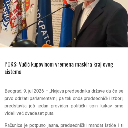
POKS: Vučić kupovinom vremena maskira kraj ovog
sistema
Beograd, 9. jul 2026 – „Najava predsednika države da će se
prvo održati parlamentarni, pa tek onda predsednički izbori,
predstavlja još jedan providan politički spin kakav smo
videli već dvadeset puta.
Računica je potpuno jasna, predsednički mandat ističe i ti