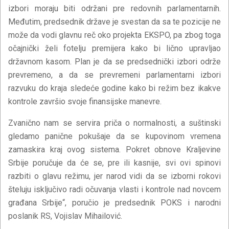
izbori moraju biti održani pre redovnih parlamentarnih.
Međutim, predsednik države je svestan da sa te pozicije ne
može da vodi glavnu reč oko projekta EKSPO, pa zbog toga
očajnički želi fotelju premijera kako bi lično upravljao
državnom kasom. Plan je da se predsednički izbori održe
prevremeno, a da se prevremeni parlamentarni izbori
razvuku do kraja sledeće godine kako bi režim bez ikakve
kontrole završio svoje finansijske manevre.
Zvanično nam se servira priča o normalnosti, a suštinski
gledamo panične pokušaje da se kupovinom vremena
zamaskira kraj ovog sistema. Pokret obnove Kraljevine
Srbije poručuje da će se, pre ili kasnije, svi ovi spinovi
razbiti o glavu režimu, jer narod vidi da se izborni rokovi
šteluju isključivo radi očuvanja vlasti i kontrole nad novcem
građana Srbije“, poručio je predsednik POKS i narodni
poslanik RS, Vojislav Mihailović.