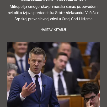
Mitropolija crnogorsko-primorska danas je, povodom
nekoliko izjava predsednika Srbije Aleksandra Vučića o
Srpskoj pravoslavnoj crkvi u Crnoj Gori i litijama
NASTAVI ČITANJE