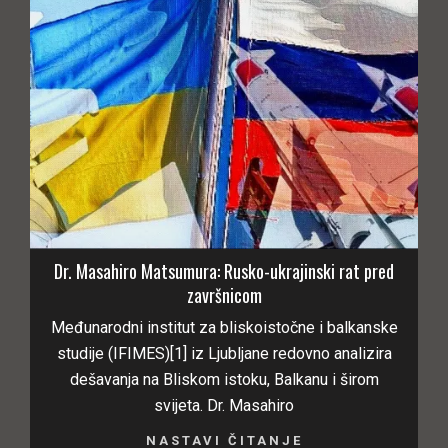
Dr. Masahiro Matsumura: Rusko-ukrajinski rat pred
završnicom
Međunarodni institut za bliskoistočne i balkanske
studije (IFIMES)[1] iz Ljubljane redovno analizira
dešavanja na Bliskom istoku, Balkanu i širom
svijeta. Dr. Masahiro
NASTAVI ČITANJE