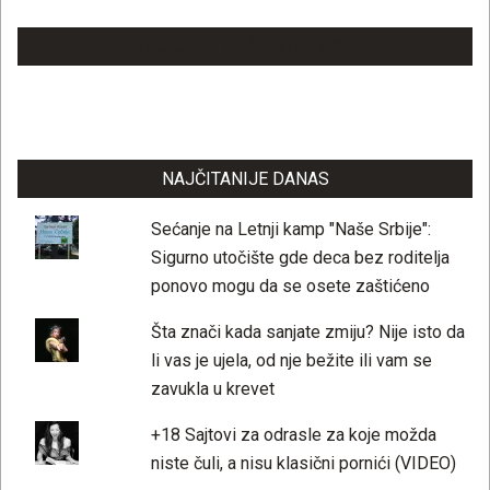
LAJKUJTE NAŠU STRANICU
NAJČITANIJE DANAS
Sećanje na Letnji kamp "Naše Srbije":
Sigurno utočište gde deca bez roditelja
ponovo mogu da se osete zaštićeno
Šta znači kada sanjate zmiju? Nije isto da
li vas je ujela, od nje bežite ili vam se
zavukla u krevet
+18 Sajtovi za odrasle za koje možda
niste čuli, a nisu klasični pornići (VIDEO)