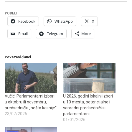
PODELI:
Facebook
WhatsApp
X
Email
Telegram
More
Povezani članci
Vučić: Parlamentarni izbori
U 2026. godini lokalni izbori
u oktobru ili novembru,
u 10 mesta, potencijalno i
predsednički „nešto kasnije“
vanredni predsednički i
23/07/2026
parlamentarni
01/01/2026