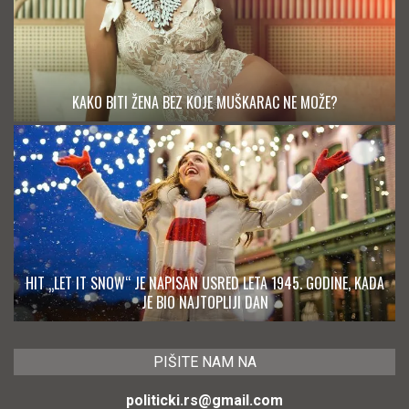
KAKO BITI ŽENA BEZ KOJE MUŠKARAC NE MOŽE?
HIT „LET IT SNOW“ JE NAPISAN USRED LETA 1945. GODINE, KADA
JE BIO NAJTOPLIJI DAN
PIŠITE NAM NA
politicki.rs@gmail.com