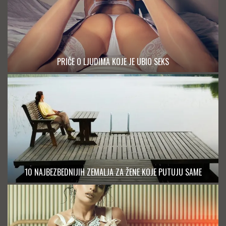
PRIČE O LJUDIMA KOJE JE UBIO SEKS
10 NAJBEZBEDNIJIH ZEMALJA ZA ŽENE KOJE PUTUJU SAME