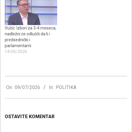
Vučić: Izbori za 3-4 meseca,
nadležni će odlučiti da li i
predsednički i
parlamentarni
14/06/2026
2026-
07-
On:
09/07/2026
In:
POLITIKA
09
OSTAVITE KOMENTAR