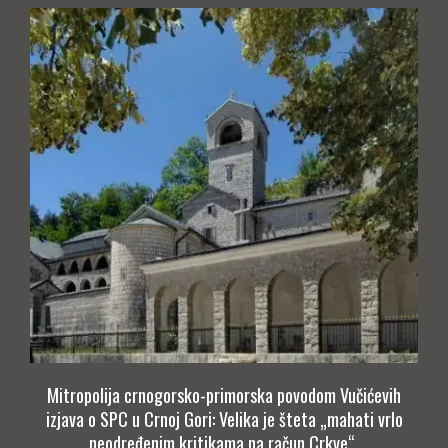
Mitropolija crnogorsko-primorska povodom Vučićevih
izjava o SPC u Crnoj Gori: Velika je šteta „mahati vrlo
neodređenim kritikama na račun Crkve“.