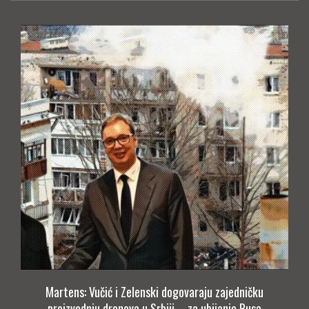
Martens: Vučić i Zelenski dogovaraju zajedničku
proizvodnju dronova u Srbiji – za ubijanje Rusa