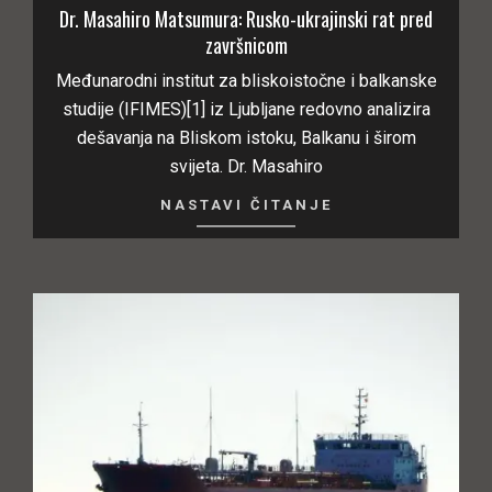
Dr. Masahiro Matsumura: Rusko-ukrajinski rat pred
završnicom
Međunarodni institut za bliskoistočne i balkanske
studije (IFIMES)[1] iz Ljubljane redovno analizira
dešavanja na Bliskom istoku, Balkanu i širom
svijeta. Dr. Masahiro
NASTAVI ČITANJE