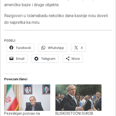
američke baze i druge objekte.
Razgovori u Islamabadu nekoliko dana kasnije nisu doveli
do napretka ka miru.
PODELI:
Facebook
WhatsApp
X
Email
Telegram
More
Povezani članci
Pezeškijan pozvao na
BLISKOISTOČNI SUKOB