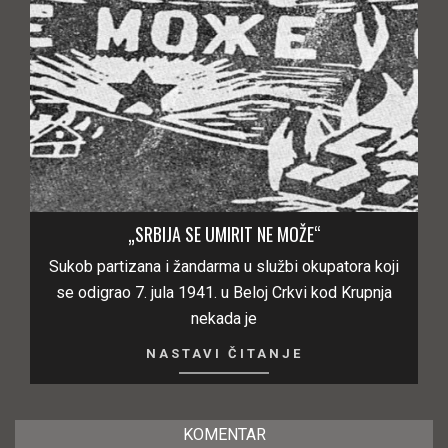
„SRBIJA SE UMIRIT NE MOŽE“
Sukob partizana i žandarma u službi okupatora koji
se odigrao 7. jula 1941. u Beloj Crkvi kod Krupnja
nekada je
NASTAVI ČITANJE
KOMENTAR