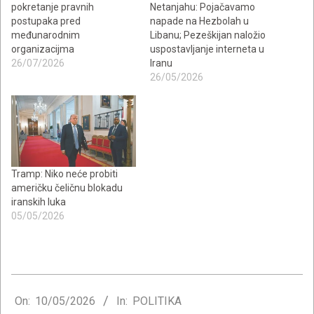
pokretanje pravnih
Netanjahu: Pojačavamo
postupaka pred
napade na Hezbolah u
međunarodnim
Libanu; Pezeškijan naložio
organizacijma
uspostavljanje interneta u
26/07/2026
Iranu
26/05/2026
Tramp: Niko neće probiti
američku čeličnu blokadu
iranskih luka
05/05/2026
2026-
05-
On:
10/05/2026
In:
POLITIKA