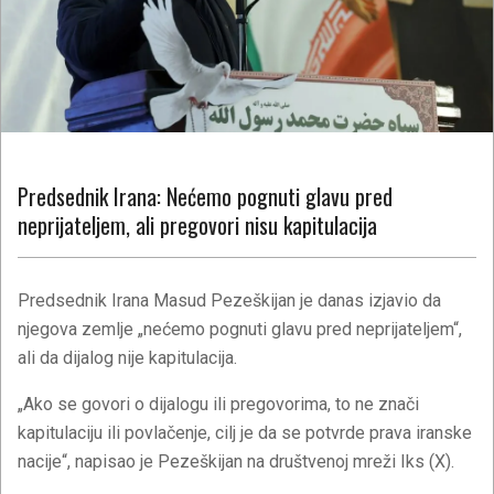
Predsednik Irana: Nećemo pognuti glavu pred
neprijateljem, ali pregovori nisu kapitulacija
Predsednik Irana Masud Pezeškijan je danas izjavio da
njegova zemlje „nećemo pognuti glavu pred neprijateljem“,
ali da dijalog nije kapitulacija.
„Ako se govori o dijalogu ili pregovorima, to ne znači
kapitulaciju ili povlačenje, cilj je da se potvrde prava iranske
nacije“, napisao je Pezeškijan na društvenoj mreži Iks (X).