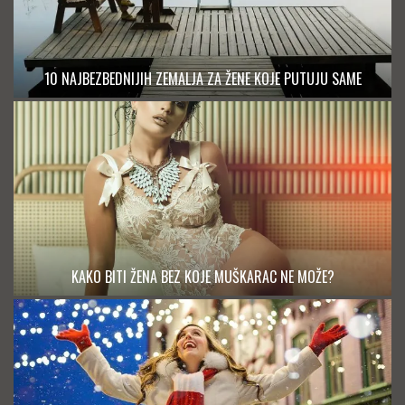
10 NAJBEZBEDNIJIH ZEMALJA ZA ŽENE KOJE PUTUJU SAME
KAKO BITI ŽENA BEZ KOJE MUŠKARAC NE MOŽE?