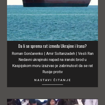
Da li se sprema rat između Ukrajine i Irana?
Roman Gončarenko | Amir Soltanzadeh | Vesli Ran
Nedavni ukrajinski napad na iranski brod u
Kaspijskom moru izazvao je zabrinutost da se rat
Rusije protiv
NASTAVI ČITANJE