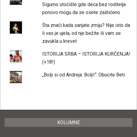
Sigurno utočište gde deca bez roditelja
ponovo mogu da se osete zaštićeno
Šta znači kada sanjate zmiju? Nije isto da
li vas je ujela, od nje bežite ili vam se
zavukla u krevet
ISTORIJA SRBA – ISTORIJA KURČENJA!
(+18!)
„Bolji si od Andreja. Bolji!“: Obucite Beti
KOLUMNE