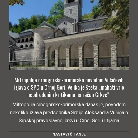
Mitropolija crnogorsko-primorska povodom Vučićevih
izjava o SPC u Crnoj Gori: Velika je šteta „mahati vrlo
neodređenim kritikama na račun Crkve“.
Mitropolija crnogorsko-primorska danas je, povodom
nekoliko izjava predsednika Srbije Aleksandra Vučića o
Srpskoj pravoslavnoj crkvi u Crnoj Gori i litijama
NASTAVI ČITANJE