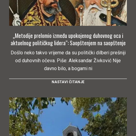
„Metodije prelomio između upokojenog duhovnog oca i
aktuelnog političkog lidera“: Saopštenjem na saopštenje
Došlo neko takvo vrijeme da su politički dilberi prešniji
od duhovnih očeva. Piše: Aleksandar Živković Nije
davno bilo, a bogami ni
NASTAVI ČITANJE