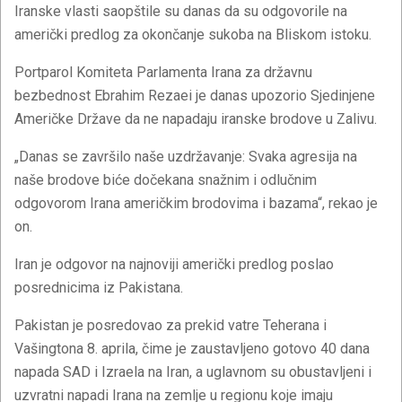
Iranske vlasti saopštile su danas da su odgovorile na
američki predlog za okončanje sukoba na Bliskom istoku.
Portparol Komiteta Parlamenta Irana za državnu
bezbednost Ebrahim Rezaei je danas upozorio Sjedinjene
Američke Države da ne napadaju iranske brodove u Zalivu.
„Danas se završilo naše uzdržavanje: Svaka agresija na
naše brodove biće dočekana snažnim i odlučnim
odgovorom Irana američkim brodovima i bazama“, rekao je
on.
Iran je odgovor na najnoviji američki predlog poslao
posrednicima iz Pakistana.
Pakistan je posredovao za prekid vatre Teherana i
Vašingtona 8. aprila, čime je zaustavljeno gotovo 40 dana
napada SAD i Izraela na Iran, a uglavnom su obustavljeni i
uzvratni napadi Irana na zemlje u regionu koje imaju