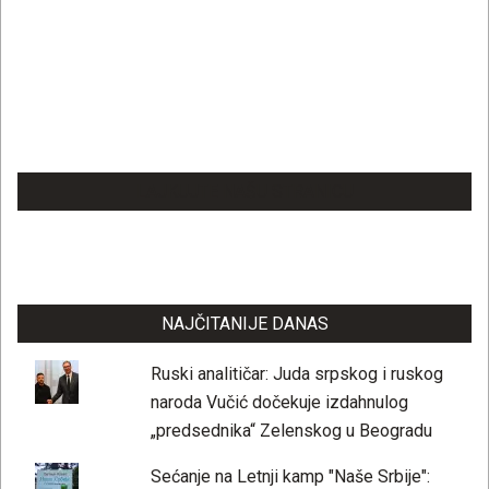
LAJKUJTE NAŠU STRANICU
NAJČITANIJE DANAS
Ruski analitičar: Juda srpskog i ruskog
naroda Vučić dočekuje izdahnulog
„predsednika“ Zelenskog u Beogradu
Sećanje na Letnji kamp "Naše Srbije":