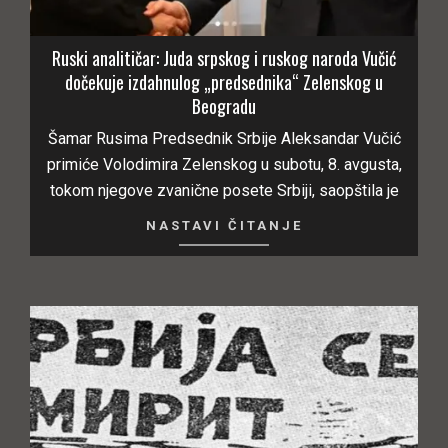
Ruski analitičar: Juda srpskog i ruskog naroda Vučić
dočekuje izdahnulog „predsednika“ Zelenskog u
Beogradu
Šamar Rusima Predsednik Srbije Aleksandar Vučić
primiće Volodimira Zelenskog u subotu, 8. avgusta,
tokom njegove zvanične posete Srbiji, saopštila je
NASTAVI ČITANJE