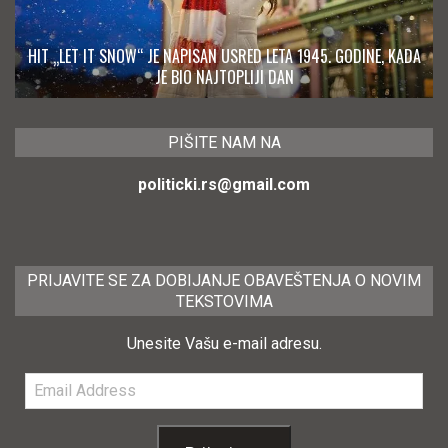
HIT „LET IT SNOW“ JE NAPISAN USRED LETA 1945. GODINE, KADA
JE BIO NAJTOPLIJI DAN
PIŠITE NAM NA
politicki.rs@gmail.com
PRIJAVITE SE ZA DOBIJANJE OBAVEŠTENJA O NOVIM
TEKSTOVIMA
Unesite Vašu e-mail adresu.
Email
Address