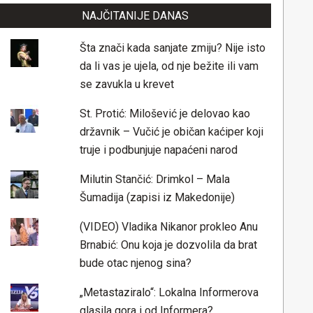
NAJČITANIJE DANAS
Šta znači kada sanjate zmiju? Nije isto
da li vas je ujela, od nje bežite ili vam
se zavukla u krevet
St. Protić: Milošević je delovao kao
državnik – Vučić je običan kaćiper koji
truje i podbunjuje napaćeni narod
Milutin Stančić: Drimkol – Mala
Šumadija (zapisi iz Makedonije)
(VIDEO) Vladika Nikanor prokleo Anu
Brnabić: Onu koja je dozvolila da brat
bude otac njenog sina?
„Metastaziralo“: Lokalna Informerova
glasila gora i od Informera?