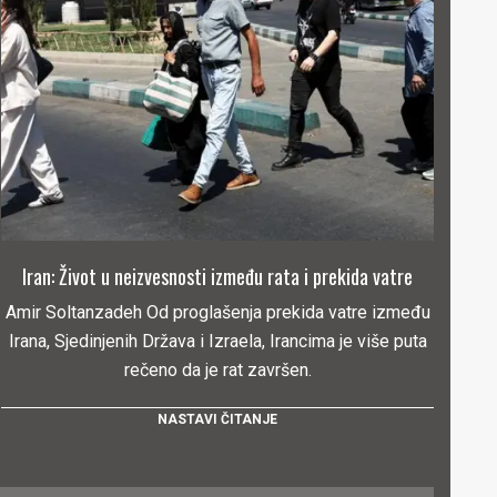
Iran: Život u neizvesnosti između rata i prekida vatre
Amir Soltanzadeh Od proglašenja prekida vatre između
Irana, Sjedinjenih Država i Izraela, Irancima je više puta
rečeno da je rat završen.
NASTAVI ČITANJE