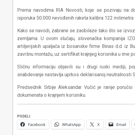
Prema navodima RIA Novosti, koje se pozivaju na dob
isporuka 50.000 nevođenih raketa kalibra 122 milimetra
Kako se navodi, zabrane se zaobilaze tako što se izvo
zemljama. U ovom slučaju, slovenačka kompanija IZO
artiljerijskih upaljača iz bosanske firme Binas d.d. iz 
završnu montažu, uz sertifikat krajnjeg korisnika u ime 
Sličnu informaciju objavili su i drugi ruski mediji, 
snabdevanje nastavlja uprkos deklarisanoj neutralnosti S
Predsednik Srbije Aleksandar Vučić je ranije poručio 
dokumenata o krajnjem korisniku.
PODELI:
Facebook
WhatsApp
X
Email