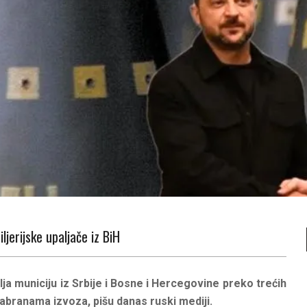
iljerijske upaljače iz BiH
lja municiju iz Srbije i Bosne i Hercegovine preko trećih
abranama izvoza, pišu danas ruski mediji.