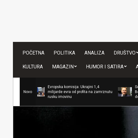
Skip
to
content
POČETNA
POLITIKA
ANALIZA
DRUŠTVO
KULTURA
MAGAZIN
HUMOR I SATIRA
Evropska komisija: Ukrajini 1,4
Sorensen: Nema 
milijarde evra od profita na zamrznutu
Novo
Beograda i Prišti
rusku imovinu
dogovor