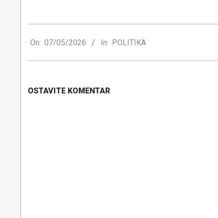
2026-
05-
On:
07/05/2026
In:
POLITIKA
07
OSTAVITE KOMENTAR