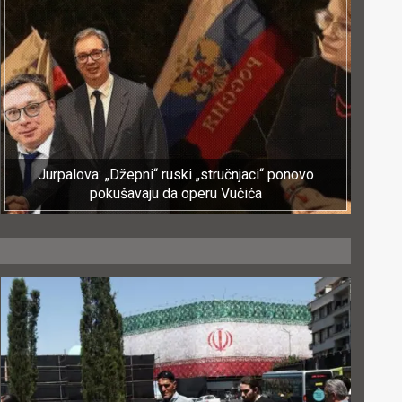
Jurpalova: „Džepni“ ruski „stručnjaci“ ponovo
pokušavaju da operu Vučića