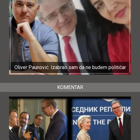
Oliver Paunović: Izabrao sam da ne budem političar
KOMENTAR