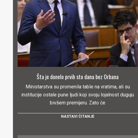
Šta je donelo prvih sto dana bez Orbana
Ministarstva su promenila table na vratima, ali su
institucije ostale pune ljudi koji svoju lojalnost duguju
bivšem premijeru. Zato će
NASTAVI ČITANJE