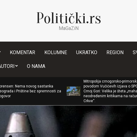
Politički.rs
MaGaZiN
KOMENTAR
KOLUMNE
UKRATKO
REGION
S
Secondary
AUTORI
O NAMA
Navigation
Menu
Mitropolija crnogorsko-primorska
novog sastanka
povodom Vučićevih izjava o SPC u
ne bez spremnosti za
Crnoj Gori: Velika je šteta „mahati vrlo
neodređenim kritikama na račun
Crkve“.