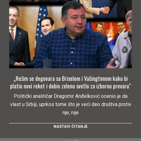
„Režim se dogovara sa Briselom i Vašingtonom kako bi
platio novi reket i dobio zeleno svetlo za izbornu prevaru“
Politički analitičar Dragomir Anđelković ocenio je da
vlast u Srbiji, uprkos tome što je veći deo društva protiv
nje, nije
NASTAVI ČITANJE