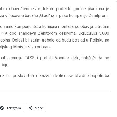
ro obavešteni izvor, tokom protekle godine planirana je
 za višecevne bacače „Grad“ iz srpske kompanije Zenitprom.
ze samo komponente, a konačna montaža se obavlja u trećim
P-K doo snabdeva Zenitprom delovima, uključujući 5.000
Bugojna. Delovi bi zatim trebalo da budu poslati u Poljsku na
poljskog Ministarstva odbrane.
poput agencije TASS i portala Voenoe delo, ističući da se
rbije.
da će poslovi biti otkazani ukoliko se utvrdi zloupotreba
Telegram
More