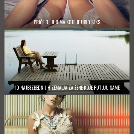
PRIČE O LJUDIMA KOJE JE UBIO SEKS
10 NAJBEZBEDNIJIH ZEMALJA ZA ŽENE KOJE PUTUJU SAME