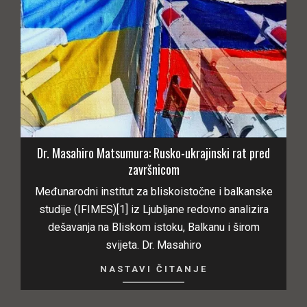
Dr. Masahiro Matsumura: Rusko-ukrajinski rat pred
završnicom
Međunarodni institut za bliskoistočne i balkanske
studije (IFIMES)[1] iz Ljubljane redovno analizira
dešavanja na Bliskom istoku, Balkanu i širom
svijeta. Dr. Masahiro
NASTAVI ČITANJE