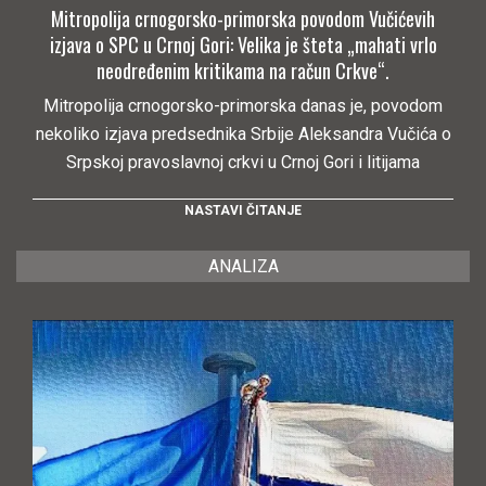
Mitropolija crnogorsko-primorska povodom Vučićevih
izjava o SPC u Crnoj Gori: Velika je šteta „mahati vrlo
neodređenim kritikama na račun Crkve“.
Mitropolija crnogorsko-primorska danas je, povodom
nekoliko izjava predsednika Srbije Aleksandra Vučića o
Srpskoj pravoslavnoj crkvi u Crnoj Gori i litijama
NASTAVI ČITANJE
ANALIZA