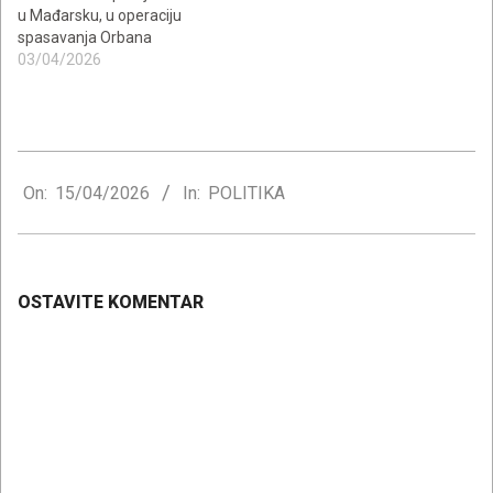
u Mađarsku, u operaciju
spasavanja Orbana
03/04/2026
2026-
04-
On:
15/04/2026
In:
POLITIKA
15
OSTAVITE KOMENTAR