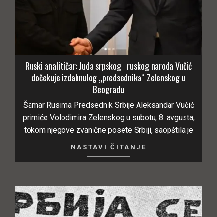
Ruski analitičar: Juda srpskog i ruskog naroda Vučić
dočekuje izdahnulog „predsednika“ Zelenskog u
Beogradu
Šamar Rusima Predsednik Srbije Aleksandar Vučić
primiće Volodimira Zelenskog u subotu, 8. avgusta,
tokom njegove zvanične posete Srbiji, saopštila je
NASTAVI ČITANJE