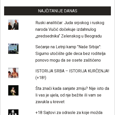
NAJČITANIJE DANAS
Ruski analitičar: Juda srpskog i ruskog
naroda Vučić dočekuje izdahnulog
„predsednika“ Zelenskog u Beogradu
Sećanje na Letnji kamp "Naše Srbije":
Sigurno utočište gde deca bez roditelja
ponovo mogu da se osete zaštićeno
ISTORIJA SRBA – ISTORIJA KURČENJA!
(+18!)
Šta znači kada sanjate zmiju? Nije isto da
li vas je ujela, od nje bežite ili vam se
zavukla u krevet
+18 Sajtovi za odrasle za koje možda