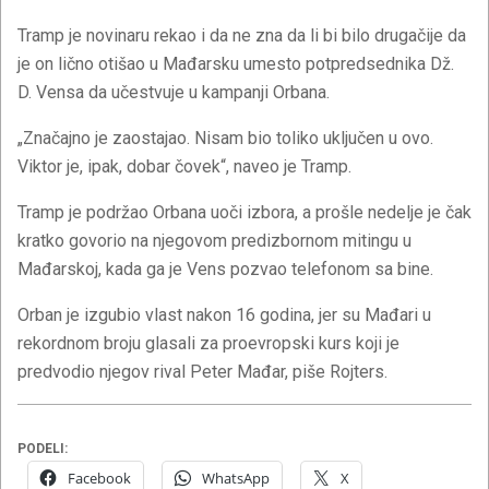
Tramp je novinaru rekao i da ne zna da li bi bilo drugačije da
je on lično otišao u Mađarsku umesto potpredsednika Dž.
D. Vensa da učestvuje u kampanji Orbana.
„Značajno je zaostajao. Nisam bio toliko uključen u ovo.
Viktor je, ipak, dobar čovek“, naveo je Tramp.
Tramp je podržao Orbana uoči izbora, a prošle nedelje je čak
kratko govorio na njegovom predizbornom mitingu u
Mađarskoj, kada ga je Vens pozvao telefonom sa bine.
Orban je izgubio vlast nakon 16 godina, jer su Mađari u
rekordnom broju glasali za proevropski kurs koji je
predvodio njegov rival Peter Mađar, piše Rojters.
PODELI:
Facebook
WhatsApp
X