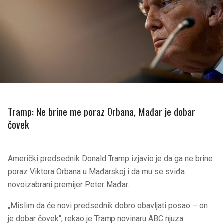
Tramp: Ne brine me poraz Orbana, Mađar je dobar
čovek
Američki predsednik Donald Tramp izjavio je da ga ne brine
poraz Viktora Orbana u Mađarskoj i da mu se sviđa
novoizabrani premijer Peter Mađar.
„Mislim da će novi predsednik dobro obavljati posao – on
je dobar čovek“, rekao je Tramp novinaru ABC njuza.