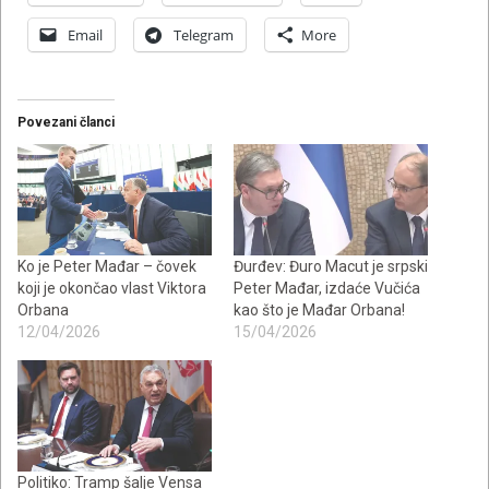
Email
Telegram
More
Povezani članci
Ko je Peter Mađar – čovek
Đurđev: Đuro Macut je srpski
koji je okončao vlast Viktora
Peter Mađar, izdaće Vučića
Orbana
kao što je Mađar Orbana!
12/04/2026
15/04/2026
Politiko: Tramp šalje Vensa