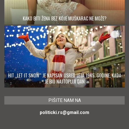
KAKO BITI ŽENA BEZ KOJE MUŠKARAC NE MOŽE?
HIT „LET IT SNOW“ JE NAPISAN USRED LETA 1945. GODINE, KADA
JE BIO NAJTOPLIJI DAN
PIŠITE NAM NA
politicki.rs@gmail.com