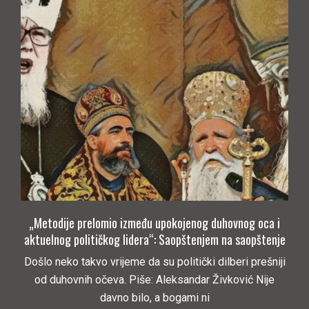
„Metodije prelomio između upokojenog duhovnog oca i
aktuelnog političkog lidera“: Saopštenjem na saopštenje
Došlo neko takvo vrijeme da su politički dilberi prešniji
od duhovnih očeva. Piše: Aleksandar Živković Nije
davno bilo, a bogami ni