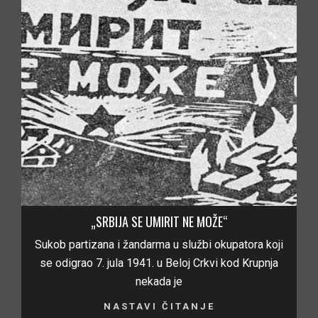
„SRBIJA SE UMIRIT NE MOŽE“
Sukob partizana i žandarma u službi okupatora koji
se odigrao 7. jula 1941. u Beloj Crkvi kod Krupnja
nekada je
NASTAVI ČITANJE