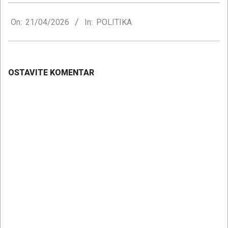
2026-
04-
On:
21/04/2026
In:
POLITIKA
21
OSTAVITE KOMENTAR