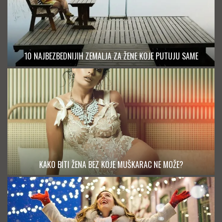
10 NAJBEZBEDNIJIH ZEMALJA ZA ŽENE KOJE PUTUJU SAME
KAKO BITI ŽENA BEZ KOJE MUŠKARAC NE MOŽE?