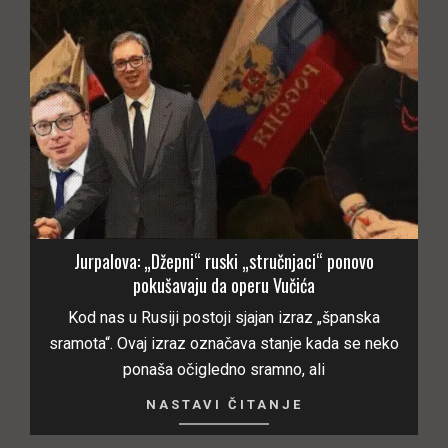
Jurpalova: „Džepni“ ruski „stručnjaci“ ponovo
pokušavaju da operu Vučića
Kod nas u Rusiji postoji sjajan izraz „španska
sramota“. Ovaj izraz označava stanje kada se neko
ponaša očigledno sramno, ali
NASTAVI ČITANJE