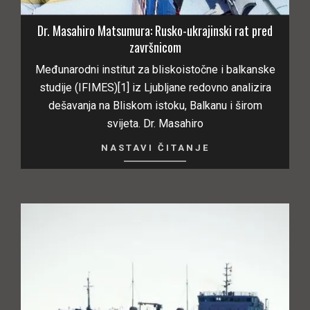
Dr. Masahiro Matsumura: Rusko-ukrajinski rat pred
završnicom
Međunarodni institut za bliskoistočne i balkanske
studije (IFIMES)[1] iz Ljubljane redovno analizira
dešavanja na Bliskom istoku, Balkanu i širom
svijeta. Dr. Masahiro
NASTAVI ČITANJE