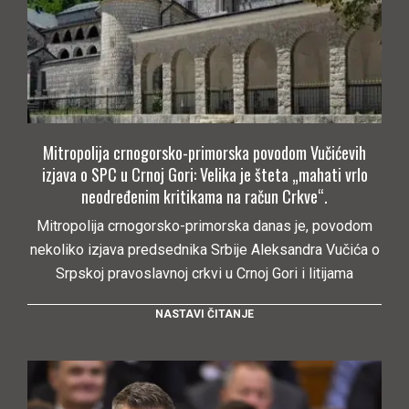
Mitropolija crnogorsko-primorska povodom Vučićevih
izjava o SPC u Crnoj Gori: Velika je šteta „mahati vrlo
neodređenim kritikama na račun Crkve“.
Mitropolija crnogorsko-primorska danas je, povodom
nekoliko izjava predsednika Srbije Aleksandra Vučića o
Srpskoj pravoslavnoj crkvi u Crnoj Gori i litijama
NASTAVI ČITANJE