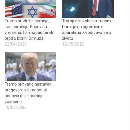
Tramp produžio primirje,
Tramp o sukobu sa Iranom:
Iran poručuje: Kupovina
Primirje na ogromnim
vremena; Iran napao teretni
aparatima za održavanje u
brod u blizini Ormuza
životu
22/04/2026
12/05/2026
Tramp prihvatio nastavak
pregovora sa Iranom ali
ponovio da je primirje
završeno
10/07/2026