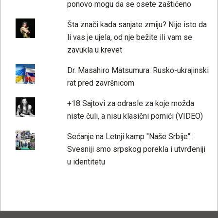
ponovo mogu da se osete zaštićeno
Šta znači kada sanjate zmiju? Nije isto da
li vas je ujela, od nje bežite ili vam se
zavukla u krevet
Dr. Masahiro Matsumura: Rusko-ukrajinski
rat pred završnicom
+18 Sajtovi za odrasle za koje možda
niste čuli, a nisu klasični pornići (VIDEO)
Sećanje na Letnji kamp "Naše Srbije":
Svesniji smo srpskog porekla i utvrđeniji
u identitetu