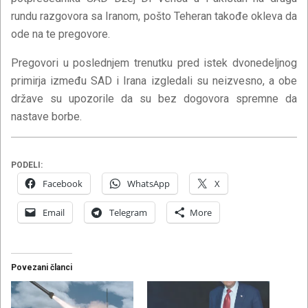
rundu razgovora sa Iranom, pošto Teheran takođe okleva da
ode na te pregovore.
Pregovori u poslednjem trenutku pred istek dvonedeljnog
primirja između SAD i Irana izgledali su neizvesno, a obe
države su upozorile da su bez dogovora spremne da
nastave borbe.
PODELI:
Facebook
WhatsApp
X
Email
Telegram
More
Povezani članci