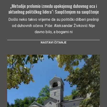
„Metodije prelomio između upokojenog duhovnog oca i
aktuelnog političkog lidera“: Saopštenjem na saopštenje
Došlo neko takvo vrijeme da su politički dilberi prešniji
od duhovnih očeva. Piše: Aleksandar Živković Nije
davno bilo, a bogami ni
NASTAVI ČITANJE