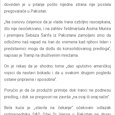
doveden je u pitanje pošto nijedna strana nije poslala
pregovarače u Pakistan.
„Na osnovu činjenice da je vlada Irana ozbiljno rascepkana,
što nije neočekivano, i na zahtev feldmaršala Asima Munira
i premijera Šebaza Šarifa iz Pakistana zamoljeni smo da
odložimo naš napad na Iran do vremena kad njihovi lideri i
predstavnici mogu da dođu do konsolidovanog predloga“,
napisao je Tramp na društvenim mrežama.
On je rekao da je shodno tome „dao uputstvo američkoj
vojsci da nastavi bokadu i da u svakom drugom pogledu
ostane pripravna i sposobna“.
Poručio je da će produžiti primirje dok Iranci ne podnesu
predlog, i dok se pregovori ne završe „na ovaj ili onaj način“.
Bela kuća je „stavila na čekanje“ očekivani odlazak
potpresednika SAD Džej Di Vensa u Pakistan na drugu