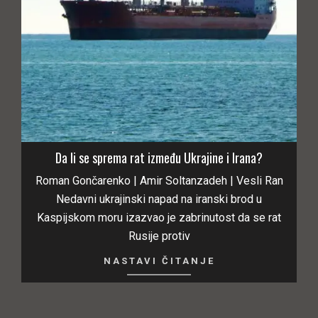
Da li se sprema rat između Ukrajine i Irana?
Roman Gončarenko | Amir Soltanzadeh | Vesli Ran
Nedavni ukrajinski napad na iranski brod u
Kaspijskom moru izazvao je zabrinutost da se rat
Rusije protiv
NASTAVI ČITANJE