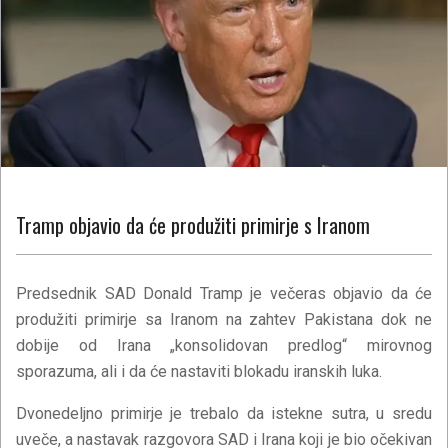
Tramp objavio da će produžiti primirje s Iranom
Predsednik SAD Donald Tramp je večeras objavio da će
produžiti primirje sa Iranom na zahtev Pakistana dok ne
dobije od Irana „konsolidovan predlog“ mirovnog
sporazuma, ali i da će nastaviti blokadu iranskih luka.
Dvonedeljno primirje je trebalo da istekne sutra, u sredu
uveče, a nastavak razgovora SAD i Irana koji je bio očekivan