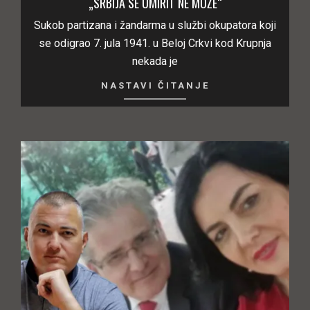
„SRBIJA SE UMIRIT NE MOŽE“
Sukob partizana i žandarma u službi okupatora koji
se odigrao 7. jula 1941. u Beloj Crkvi kod Krupnja
nekada je
NASTAVI ČITANJE