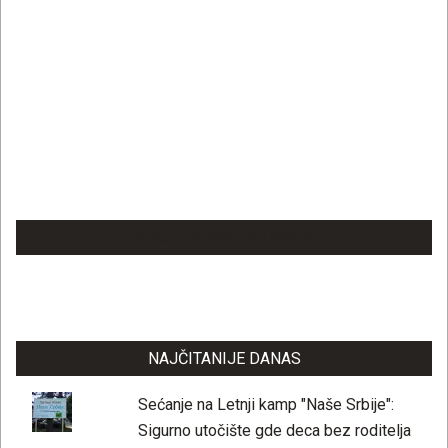
LAJKUJTE NAŠU STRANICU
NAJČITANIJE DANAS
Sećanje na Letnji kamp "Naše Srbije":
Sigurno utočište gde deca bez roditelja