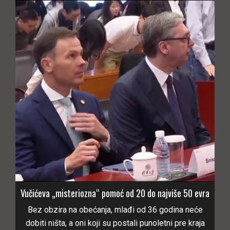
Vučićeva „misteriozna“ pomoć od 20 do najviše 50 evra
Bez obzira na obećanja, mlađi od 36 godina neće
dobiti ništa, a oni koji su postali punoletni pre kraja