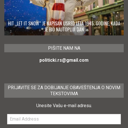
HIT „LET IT SNOW“ JE NAPISAN USRED LETA 1945. GODINE, KADA
JE BIO NAJTOPLIJI DAN
PIŠITE NAM NA
politicki.rs@gmail.com
PRIJAVITE SE ZA DOBIJANJE OBAVEŠTENJA O NOVIM
TEKSTOVIMA
Unesite Vašu e-mail adresu.
Email
Address