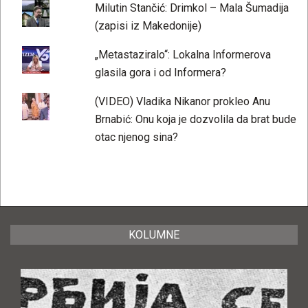
Milutin Stančić: Drimkol – Mala Šumadija
(zapisi iz Makedonije)
„Metastaziralo“: Lokalna Informerova
glasila gora i od Informera?
(VIDEO) Vladika Nikanor prokleo Anu
Brnabić: Onu koja je dozvolila da brat bude
otac njenog sina?
KOLUMNE