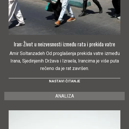
Iran: Život u neizvesnosti između rata i prekida vatre
Amir Soltanzadeh Od proglašenja prekida vatre između
Irana, Sjedinjenih Država i Izraela, Irancima je više puta
rečeno da je rat završen.
NASTAVI ČITANJE
ANALIZA