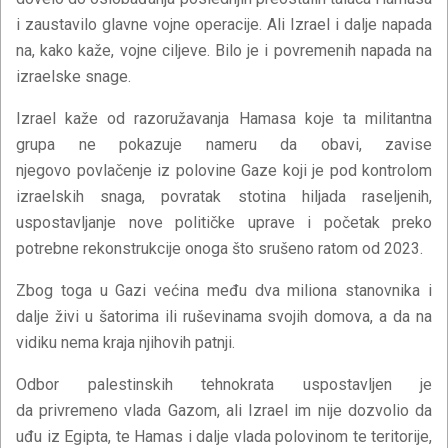
i zaustavilo glavne vojne operacije. Ali Izrael i dalje napada
na, kako kaže, vojne ciljeve. Bilo je i povremenih napada na
izraelske snage.
Izrael kaže od razoružavanja Hamasa koje ta militantna
grupa ne pokazuje nameru da obavi, zavise
njegovo povlačenje iz polovine Gaze koji je pod kontrolom
izraelskih snaga, povratak stotina hiljada raseljenih,
uspostavljanje nove političke uprave i početak preko
potrebne rekonstrukcije onoga što srušeno ratom od 2023.
Zbog toga u Gazi većina među dva miliona stanovnika i
dalje živi u šatorima ili ruševinama svojih domova, a da na
vidiku nema kraja njihovih patnji.
Odbor palestinskih tehnokrata uspostavljen je
da privremeno vlada Gazom, ali Izrael im nije dozvolio da
uđu iz Egipta, te Hamas i dalje vlada polovinom te teritorije,