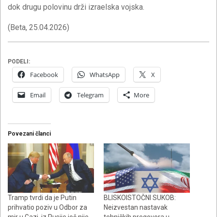
dok drugu polovinu drži izraelska vojska.
(Beta, 25.04.2026)
PODELI:
Facebook
WhatsApp
X
Email
Telegram
More
Povezani članci
Tramp tvrdi da je Putin
BLISKOISTOČNI SUKOB:
prihvatio poziv u Odbor za
Neizvestan nastavak
mir u Gazi, iz Rusije još nije
tehničkih pregovora u