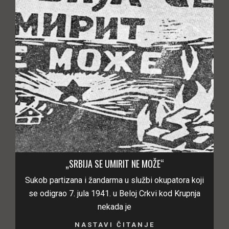
„SRBIJA SE UMIRIT NE MOŽE“
Sukob partizana i žandarma u službi okupatora koji
se odigrao 7. jula 1941. u Beloj Crkvi kod Krupnja
nekada je
NASTAVI ČITANJE