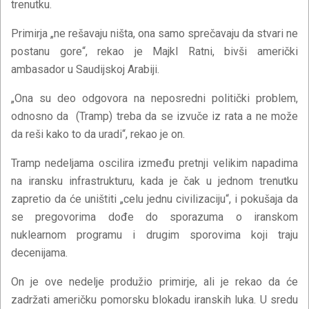
trenutku.
Primirja „ne rešavaju ništa, ona samo sprečavaju da stvari ne
postanu gore“, rekao je Majkl Ratni, bivši američki
ambasador u Saudijskoj Arabiji.
„Ona su deo odgovora na neposredni politički problem,
odnosno da (Tramp) treba da se izvuče iz rata a ne može
da reši kako to da uradi“, rekao je on.
Tramp nedeljama oscilira između pretnji velikim napadima
na iransku infrastrukturu, kada je čak u jednom trenutku
zapretio da će uništiti „celu jednu civilizaciju“, i pokušaja da
se pregovorima dođe do sporazuma o iranskom
nuklearnom programu i drugim sporovima koji traju
decenijama.
On je ove nedelje produžio primirje, ali je rekao da će
zadržati američku pomorsku blokadu iranskih luka. U sredu