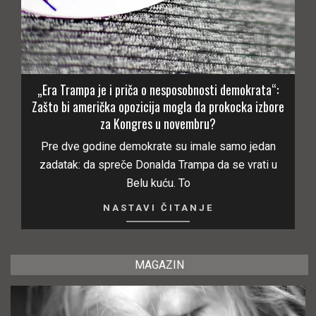
„Era Trampa je i priča o nesposobnosti demokrata“:
Zašto bi američka opozicija mogla da prokocka izbore
za Kongres u novembru?
Pre dve godine demokrate su imale samo jedan
zadatak: da spreče Donalda Trampa da se vrati u
Belu kuću. To
NASTAVI ČITANJE
MAGAZIN