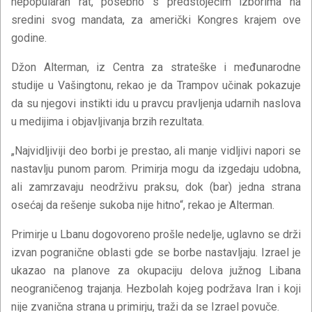
nepopularan rat, posebno s predstojećim izborima na
sredini svog mandata, za američki Kongres krajem ove
godine.
Džon Alterman, iz Centra za strateške i međunarodne
studije u Vašingtonu, rekao je da Trampov učinak pokazuje
da su njegovi instikti idu u pravcu pravljenja udarnih naslova
u medijima i objavljivanja brzih rezultata.
„Najvidljiviji deo borbi je prestao, ali manje vidljivi napori se
nastavlju punom parom. Primirja mogu da izgedaju udobna,
ali zamrzavaju neodrživu praksu, dok (bar) jedna strana
osećaj da rešenje sukoba nije hitno“, rekao je Alterman.
Primirje u Lbanu dogovoreno prošle nedelje, uglavno se drži
izvan pogranične oblasti gde se borbe nastavljaju. Izrael je
ukazao na planove za okupaciju delova južnog Libana
neograničenog trajanja. Hezbolah kojeg podržava Iran i koji
nije zvanična strana u primirju, traži da se Izrael povuče.