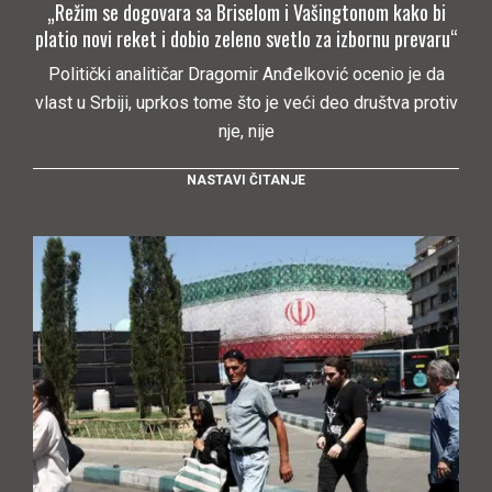
„Režim se dogovara sa Briselom i Vašingtonom kako bi
platio novi reket i dobio zeleno svetlo za izbornu prevaru“
Politički analitičar Dragomir Anđelković ocenio je da
vlast u Srbiji, uprkos tome što je veći deo društva protiv
nje, nije
NASTAVI ČITANJE