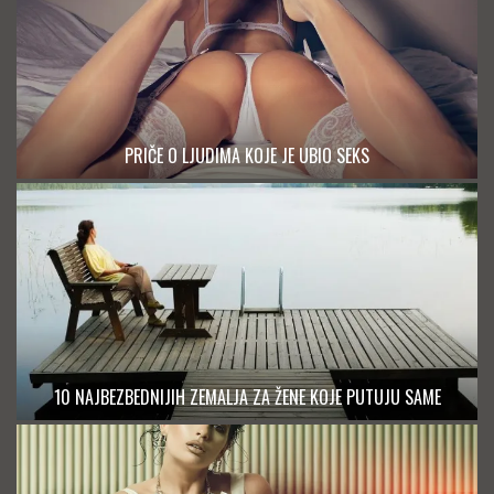
PRIČE O LJUDIMA KOJE JE UBIO SEKS
10 NAJBEZBEDNIJIH ZEMALJA ZA ŽENE KOJE PUTUJU SAME