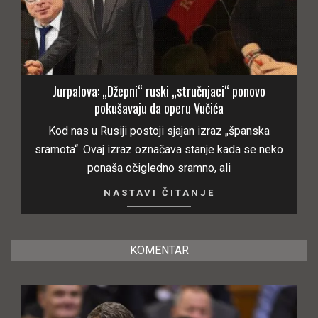
Jurpalova: „Džepni“ ruski „stručnjaci“ ponovo
pokušavaju da operu Vučića
Kod nas u Rusiji postoji sjajan izraz „španska
sramota“. Ovaj izraz označava stanje kada se neko
ponaša očigledno sramno, ali
NASTAVI ČITANJE
KOMENTAR