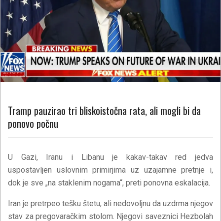
Tramp pauzirao tri bliskoistočna rata, ali mogli bi da
ponovo počnu
U Gazi, Iranu i Libanu je kakav-takav red jedva
uspostavljen uslovnim primirjima uz uzajamne pretnje i,
dok je sve „na staklenim nogama“, preti ponovna eskalacija.
Iran je pretrpeo tešku štetu, ali nedovoljnu da uzdrma njegov
stav za pregovaračkim stolom. Njegovi saveznici Hezbolah