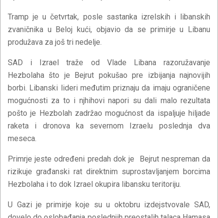
Tramp je u četvrtak, posle sastanka izrelskih i libanskih
zvaničnika u Beloj kući, objavio da se primirje u Libanu
produžava za još tri nedelje.
SAD i Izrael traže od Vlade Libana razoružavanje
Hezbolaha što je Bejrut pokušao pre izbijanja najnovijih
borbi. Libanski lideri međutim priznaju da imaju ograničene
mogućnosti za to i njhihovi napori su dali malo rezultata
pošto je Hezbolah zadržao mogućnost da ispaljuje hiljade
raketa i dronova ka severnom Izraelu poslednja dva
meseca.
Primrje jeste određeni predah dok je Bejrut nespreman da
rizikuje građanski rat direktnim suprostavljanjem borcima
Hezbolaha i to dok Izrael okupira libansku teritoriju.
U Gazi je primirje koje su u oktobru izdejstvovale SAD,
dovelo do oslobađanja poslednjih preostalih talaca Hamasa