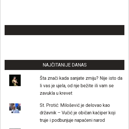
LAJKUJTE NAŠU STRANICU
NAJČITANIJE DANAS
Šta znači kada sanjate zmiju? Nije isto da
li vas je ujela, od nje bežite ili vam se
zavukla u krevet
St. Protić: Milošević je delovao kao
državnik – Vučić je običan kaćiper koji
truje i podbunjuje napaćeni narod