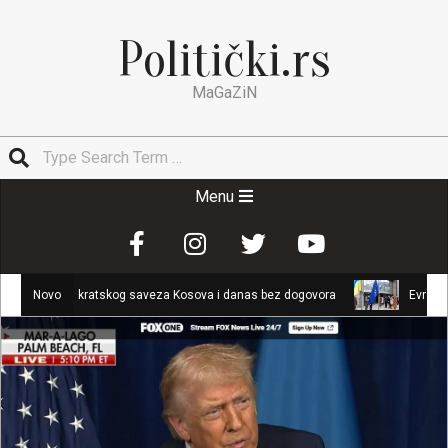
Skip
to
Politički.rs
content
MaGaZiN
Search
Secondary
Menu
Navigation
Menu
okratskog saveza Kosova i danas bez dogovora
Novo
Evropska komisija: Uk