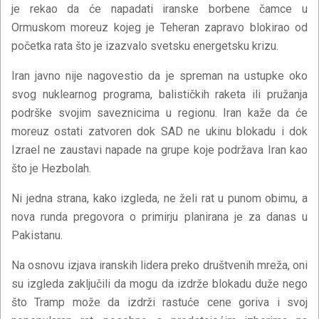
je rekao da će napadati iranske borbene čamce u
Ormuskom moreuz kojeg je Teheran zapravo blokirao od
početka rata što je izazvalo svetsku energetsku krizu.
Iran javno nije nagovestio da je spreman na ustupke oko
svog nuklearnog programa, balističkih raketa ili pružanja
podrške svojim saveznicima u regionu. Iran kaže da će
moreuz ostati zatvoren dok SAD ne ukinu blokadu i dok
Izrael ne zaustavi napade na grupe koje podržava Iran kao
što je Hezbolah.
Ni jedna strana, kako izgleda, ne želi rat u punom obimu, a
nova runda pregovora o primirju planirana je za danas u
Pakistanu.
Na osnovu izjava iranskih lidera preko društvenih mreža, oni
su izgleda zaključili da mogu da izdrže blokadu duže nego
što Tramp može da izdrži rastuće cene goriva i svoj