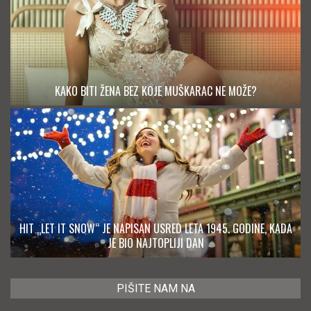
KAKO BITI ŽENA BEZ KOJE MUŠKARAC NE MOŽE?
HIT „LET IT SNOW“ JE NAPISAN USRED LETA 1945. GODINE, KADA
JE BIO NAJTOPLIJI DAN
PIŠITE NAM NA