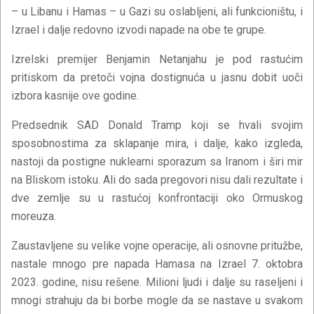
– u Libanu i Hamas – u Gazi su oslabljeni, ali funkcioništu, i
Izrael i dalje redovno izvodi napade na obe te grupe.
Izrelski premijer Benjamin Netanjahu je pod rastućim
pritiskom da pretoči vojna dostignuća u jasnu dobit uoči
izbora kasnije ove godine.
Predsednik SAD Donald Tramp koji se hvali svojim
sposobnostima za sklapanje mira, i dalje, kako izgleda,
nastoji da postigne nuklearni sporazum sa Iranom i širi mir
na Bliskom istoku. Ali do sada pregovori nisu dali rezultate i
dve zemlje su u rastućoj konfrontaciji oko Ormuskog
moreuza.
Zaustavljene su velike vojne operacije, ali osnovne pritužbe,
nastale mnogo pre napada Hamasa na Izrael 7. oktobra
2023. godine, nisu rešene. Milioni ljudi i dalje su raseljeni i
mnogi strahuju da bi borbe mogle da se nastave u svakom