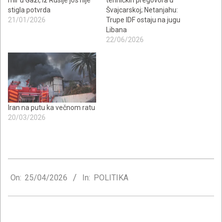
stigla potvrda
Švajcarskoj; Netanjahu:
21/01/2026
Trupe IDF ostaju na jugu
Libana
22/06/2026
Iran na putu ka večnom ratu
20/03/2026
2026-
04-
On:
25/04/2026
In:
POLITIKA
25