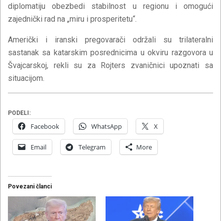
diplomatiju obezbedi stabilnost u regionu i omogući
zajednički rad na „miru i prosperitetu“.
Američki i iranski pregovarači održali su trilateralni
sastanak sa katarskim posrednicima u okviru razgovora u
Švajcarskoj, rekli su za Rojters zvaničnici upoznati sa
situacijom.
PODELI:
Facebook
WhatsApp
X
Email
Telegram
More
Povezani članci