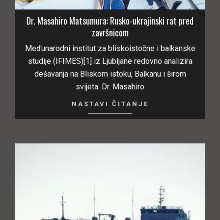
Dr. Masahiro Matsumura: Rusko-ukrajinski rat pred
završnicom
Međunarodni institut za bliskoistočne i balkanske
studije (IFIMES)[1] iz Ljubljane redovno analizira
dešavanja na Bliskom istoku, Balkanu i širom
svijeta. Dr. Masahiro
NASTAVI ČITANJE