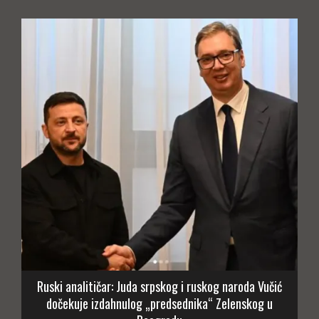
Ruski analitičar: Juda srpskog i ruskog naroda Vučić
dočekuje izdahnulog „predsednika“ Zelenskog u