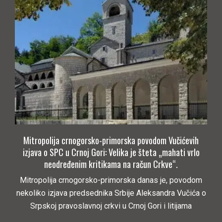
Mitropolija crnogorsko-primorska povodom Vučićevih
izjava o SPC u Crnoj Gori: Velika je šteta „mahati vrlo
neodređenim kritikama na račun Crkve“.
Mitropolija crnogorsko-primorska danas je, povodom
nekoliko izjava predsednika Srbije Aleksandra Vučića o
Srpskoj pravoslavnoj crkvi u Crnoj Gori i litijama