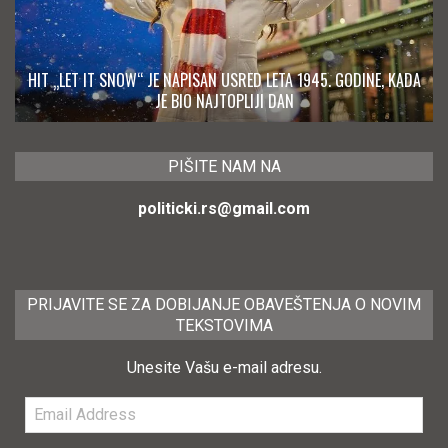
HIT „LET IT SNOW“ JE NAPISAN USRED LETA 1945. GODINE, KADA
JE BIO NAJTOPLIJI DAN
PIŠITE NAM NA
politicki.rs@gmail.com
PRIJAVITE SE ZA DOBIJANJE OBAVEŠTENJA O NOVIM
TEKSTOVIMA
Unesite Vašu e-mail adresu.
Email
Address