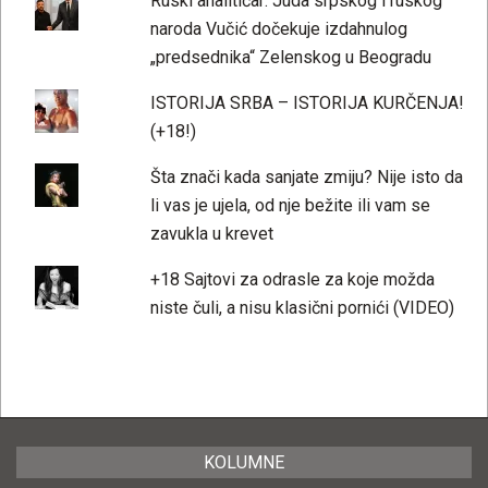
Ruski analitičar: Juda srpskog i ruskog
naroda Vučić dočekuje izdahnulog
„predsednika“ Zelenskog u Beogradu
ISTORIJA SRBA – ISTORIJA KURČENJA!
(+18!)
Šta znači kada sanjate zmiju? Nije isto da
li vas je ujela, od nje bežite ili vam se
zavukla u krevet
+18 Sajtovi za odrasle za koje možda
niste čuli, a nisu klasični pornići (VIDEO)
KOLUMNE