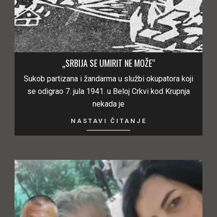
„SRBIJA SE UMIRIT NE MOŽE“
Sukob partizana i žandarma u službi okupatora koji
se odigrao 7. jula 1941. u Beloj Crkvi kod Krupnja
nekada je
NASTAVI ČITANJE