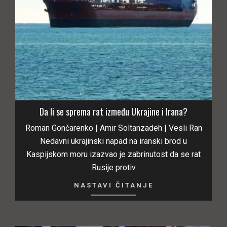
Da li se sprema rat između Ukrajine i Irana?
Roman Gončarenko | Amir Soltanzadeh | Vesli Ran
Nedavni ukrajinski napad na iranski brod u
Kaspijskom moru izazvao je zabrinutost da se rat
Rusije protiv
NASTAVI ČITANJE