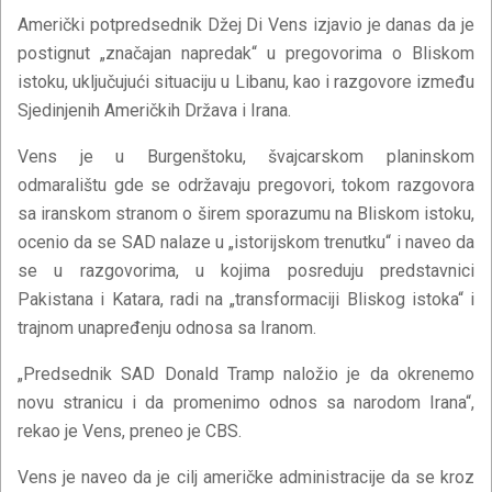
Američki potpredsednik Džej Di Vens izjavio je danas da je
postignut „značajan napredak“ u pregovorima o Bliskom
istoku, uključujući situaciju u Libanu, kao i razgovore između
Sjedinjenih Američkih Država i Irana.
Vens je u Burgenštoku, švajcarskom planinskom
odmaralištu gde se održavaju pregovori, tokom razgovora
sa iranskom stranom o širem sporazumu na Bliskom istoku,
ocenio da se SAD nalaze u „istorijskom trenutku“ i naveo da
se u razgovorima, u kojima posreduju predstavnici
Pakistana i Katara, radi na „transformaciji Bliskog istoka“ i
trajnom unapređenju odnosa sa Iranom.
„Predsednik SAD Donald Tramp naložio je da okrenemo
novu stranicu i da promenimo odnos sa narodom Irana“,
rekao je Vens, preneo je CBS.
Vens je naveo da je cilj američke administracije da se kroz