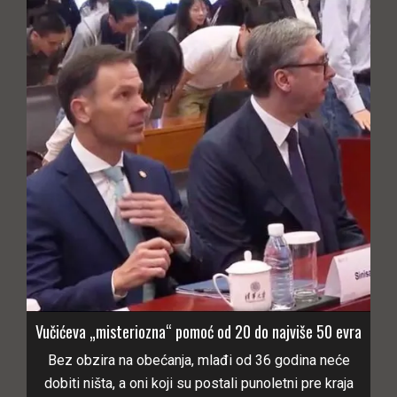
Vučićeva „misteriozna“ pomoć od 20 do najviše 50 evra
Bez obzira na obećanja, mlađi od 36 godina neće
dobiti ništa, a oni koji su postali punoletni pre kraja