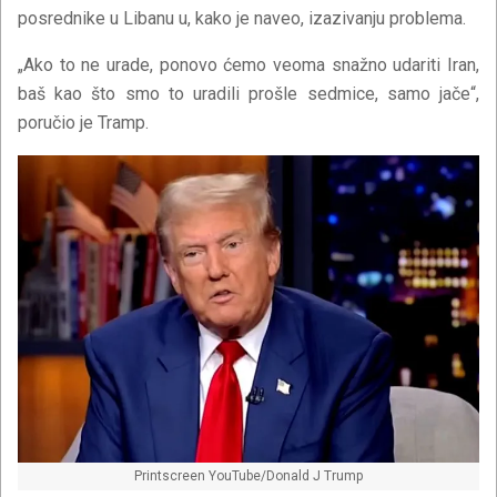
posrednike u Libanu u, kako je naveo, izazivanju problema.
„Ako to ne urade, ponovo ćemo veoma snažno udariti Iran,
baš kao što smo to uradili prošle sedmice, samo jače“,
poručio je Tramp.
Printscreen YouTube/Donald J Trump