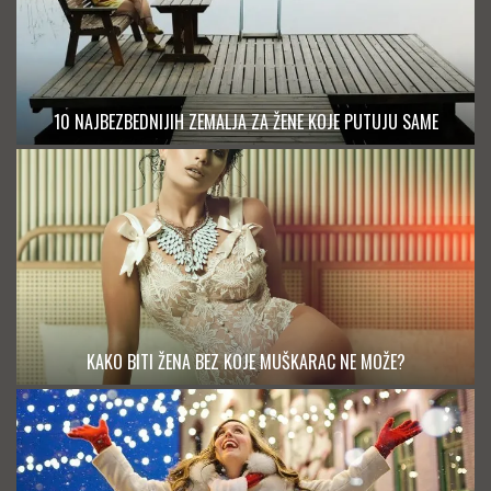
10 NAJBEZBEDNIJIH ZEMALJA ZA ŽENE KOJE PUTUJU SAME
KAKO BITI ŽENA BEZ KOJE MUŠKARAC NE MOŽE?