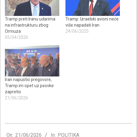
Tramp preti Iranu udarima
Tramp: Izraelski avioni neće
na infrastrukturu zbog
više napadati Iran
Ormuza
24/06/2025
05/04/2026
Iran napustio pregovore,
Tramp im opet uz psovke
zapretio
21/06/2026
2026-
06-
On:
21/06/2026
In:
POLITIKA