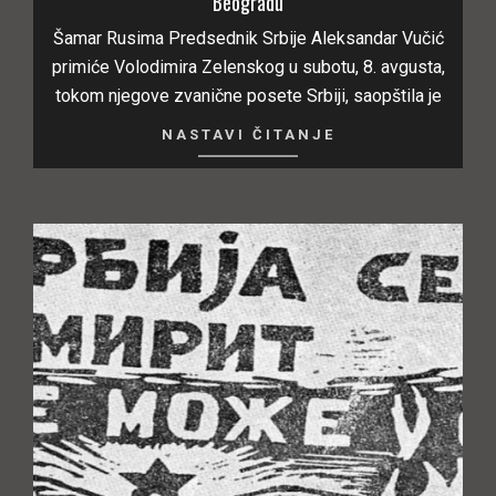
Beogradu
Šamar Rusima Predsednik Srbije Aleksandar Vučić
primiće Volodimira Zelenskog u subotu, 8. avgusta,
tokom njegove zvanične posete Srbiji, saopštila je
NASTAVI ČITANJE