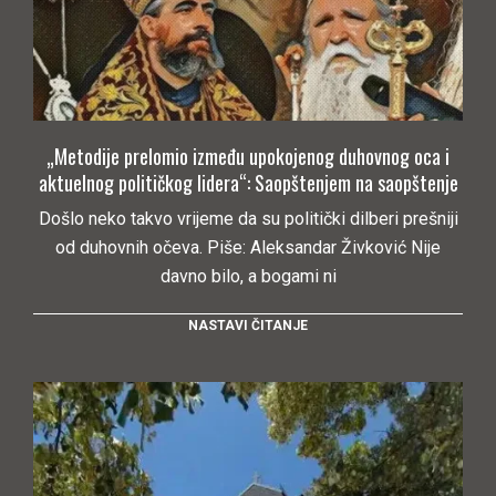
„Metodije prelomio između upokojenog duhovnog oca i
aktuelnog političkog lidera“: Saopštenjem na saopštenje
Došlo neko takvo vrijeme da su politički dilberi prešniji
od duhovnih očeva. Piše: Aleksandar Živković Nije
davno bilo, a bogami ni
NASTAVI ČITANJE