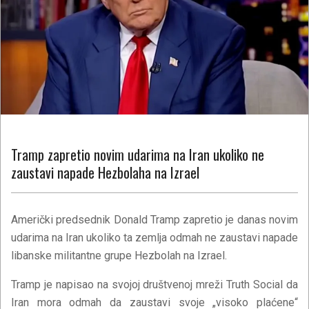
Tramp zapretio novim udarima na Iran ukoliko ne
zaustavi napade Hezbolaha na Izrael
Američki predsednik Donald Tramp zapretio je danas novim
udarima na Iran ukoliko ta zemlja odmah ne zaustavi napade
libanske militantne grupe Hezbolah na Izrael.
Tramp je napisao na svojoj društvenoj mreži Truth Social da
Iran mora odmah da zaustavi svoje „visoko plaćene“