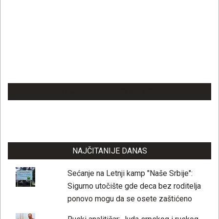
LAJKUJTE NAŠU STRANICU
NAJČITANIJE DANAS
Sećanje na Letnji kamp "Naše Srbije":
Sigurno utočište gde deca bez roditelja
ponovo mogu da se osete zaštićeno