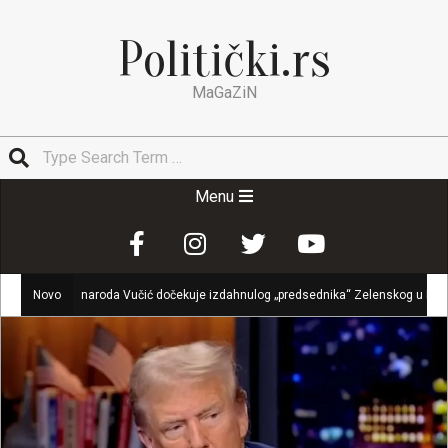
Skip
to
Politički.rs
content
MaGaZiN
Search
Secondary
Menu
Navigation
Menu
kog naroda Vučić dočekuje izdahnulog „predsednika“ Zelenskog u Beogradu
Novo