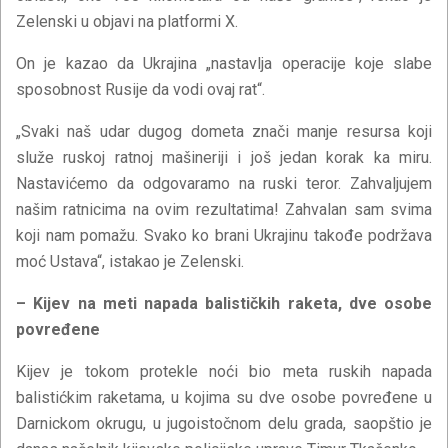
Zelenski u objavi na platformi X.
On je kazao da Ukrajina „nastavlja operacije koje slabe
sposobnost Rusije da vodi ovaj rat“.
„Svaki naš udar dugog dometa znači manje resursa koji
služe ruskoj ratnoj mašineriji i još jedan korak ka miru.
Nastavićemo da odgovaramo na ruski teror. Zahvaljujem
našim ratnicima na ovim rezultatima! Zahvalan sam svima
koji nam pomažu. Svako ko brani Ukrajinu takođe podržava
moć Ustava“, istakao je Zelenski.
– Kijev na meti napada balističkih raketa, dve osobe
povređene
Kijev je tokom protekle noći bio meta ruskih napada
balistićkim raketama, u kojima su dve osobe povređene u
Darnickom okrugu, u jugoistočnom delu grada, saopštio je