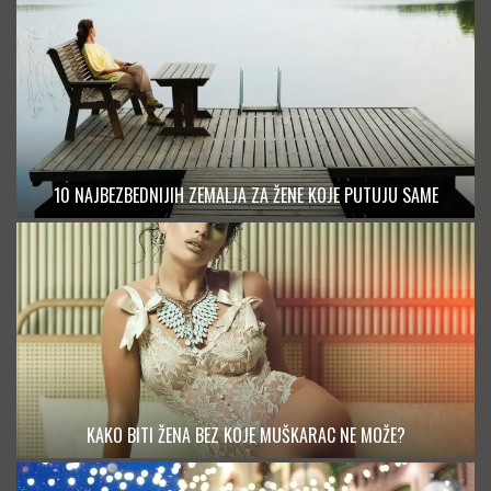
10 NAJBEZBEDNIJIH ZEMALJA ZA ŽENE KOJE PUTUJU SAME
KAKO BITI ŽENA BEZ KOJE MUŠKARAC NE MOŽE?