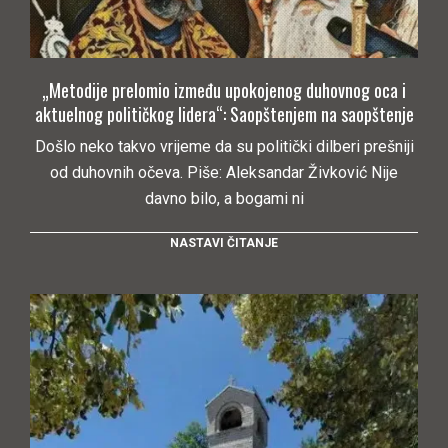
„Metodije prelomio između upokojenog duhovnog oca i
aktuelnog političkog lidera“: Saopštenjem na saopštenje
Došlo neko takvo vrijeme da su politički dilberi prešniji
od duhovnih očeva. Piše: Aleksandar Živković Nije
davno bilo, a bogami ni
NASTAVI ČITANJE