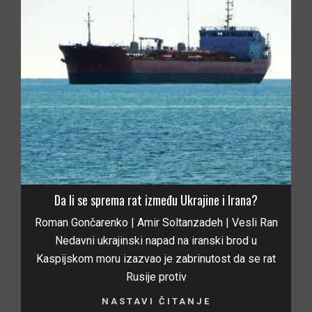
Da li se sprema rat između Ukrajine i Irana?
Roman Gončarenko | Amir Soltanzadeh | Vesli Ran
Nedavni ukrajinski napad na iranski brod u
Kaspijskom moru izazvao je zabrinutost da se rat
Rusije protiv
NASTAVI ČITANJE