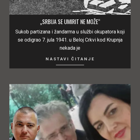
„SRBIJA SE UMIRIT NE MOŽE“
Sukob partizana i žandarma u službi okupatora koji
se odigrao 7. jula 1941. u Beloj Crkvi kod Krupnja
nekada je
NASTAVI ČITANJE