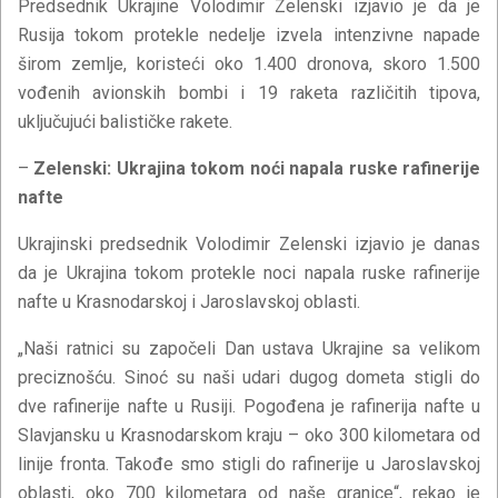
Predsednik Ukrajine Volodimir Zelenski izjavio je da je
Rusija tokom protekle nedelje izvela intenzivne napade
širom zemlje, koristeći oko 1.400 dronova, skoro 1.500
vođenih avionskih bombi i 19 raketa različitih tipova,
uključujući balističke rakete.
–
Zelenski: Ukrajina tokom noći napala ruske rafinerije
nafte
Ukrajinski predsednik Volodimir Zelenski izjavio je danas
da je Ukrajina tokom protekle noci napala ruske rafinerije
nafte u Krasnodarskoj i Jaroslavskoj oblasti.
„Naši ratnici su započeli Dan ustava Ukrajine sa velikom
preciznošću. Sinoć su naši udari dugog dometa stigli do
dve rafinerije nafte u Rusiji. Pogođena je rafinerija nafte u
Slavjansku u Krasnodarskom kraju – oko 300 kilometara od
linije fronta. Takođe smo stigli do rafinerije u Jaroslavskoj
oblasti, oko 700 kilometara od naše granice“, rekao je