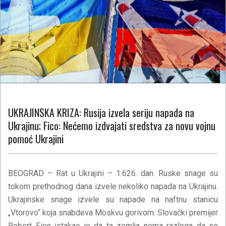
UKRAJINSKA KRIZA: Rusija izvela seriju napada na
Ukrajinu; Fico: Nećemo izdvajati sredstva za novu vojnu
pomoć Ukrajini
BEOGRAD –
Rat u Ukrajini – 1.626. dan. Ruske snage su
tokom prethodnog dana izvele nekoliko napada na Ukrajinu.
Ukrajinske snage izvele su napade na naftnu stanicu
„Vtorovo“ koja snabdeva Moskvu gorivom. Slovački premijer
Robert Fico istakao je da ta zemlja nema razloga da se