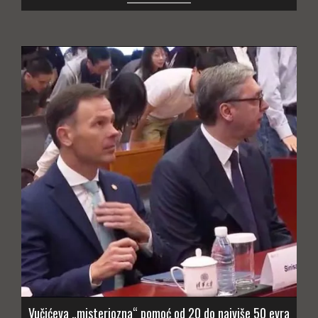
Vučićeva „misteriozna“ pomoć od 20 do najviše 50 evra