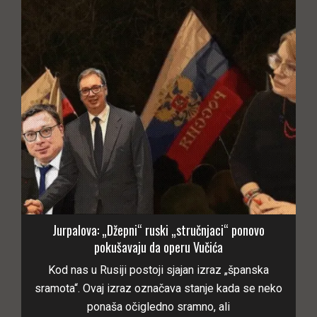
Jurpalova: „Džepni“ ruski „stručnjaci“ ponovo
pokušavaju da operu Vučića
Kod nas u Rusiji postoji sjajan izraz „španska
sramota“. Ovaj izraz označava stanje kada se neko
ponaša očigledno sramno, ali