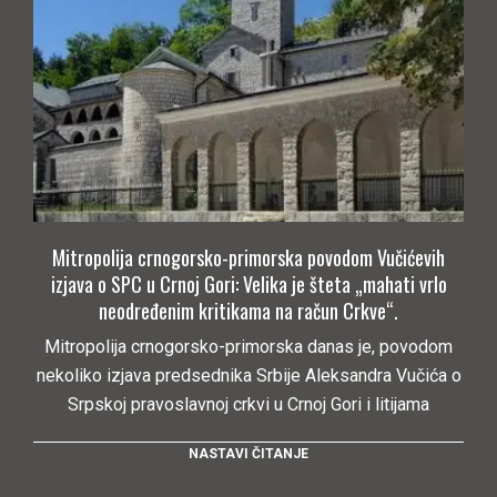
Mitropolija crnogorsko-primorska povodom Vučićevih
izjava o SPC u Crnoj Gori: Velika je šteta „mahati vrlo
neodređenim kritikama na račun Crkve“.
Mitropolija crnogorsko-primorska danas je, povodom
nekoliko izjava predsednika Srbije Aleksandra Vučića o
Srpskoj pravoslavnoj crkvi u Crnoj Gori i litijama
NASTAVI ČITANJE