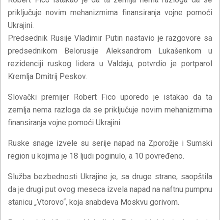
priključuje novim mehanizmima finansiranja vojne pomoći
Ukrajini.
Predsednik Rusije Vladimir Putin nastavio je razgovore sa
predsednikom Belorusije Aleksandrom Lukašenkom u
rezidenciji ruskog lidera u Valdaju, potvrdio je portparol
Kremlja Dmitrij Peskov.
Slovački premijer Robert Fico uporedo je istakao da ta
zemlja nema razloga da se priključuje novim mehanizmima
finansiranja vojne pomoći Ukrajini.
Ruske snage izvele su serije napad na Zporožje i Sumski
region u kojima je 18 ljudi poginulo, a 10 povređeno.
Služba bezbednosti Ukrajine je, sa druge strane, saopštila
da je drugi put ovog meseca izvela napad na naftnu pumpnu
stanicu „Vtorovo“, koja snabdeva Moskvu gorivom.