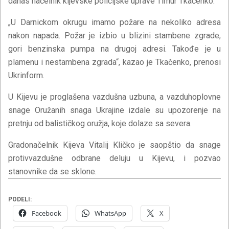
danas načelnik kijevske policijske uprave Timur Tkačenko.
„U Darnickom okrugu imamo požare na nekoliko adresa
nakon napada. Požar je izbio u blizini stambene zgrade,
gori benzinska pumpa na drugoj adresi. Takođe je u
plamenu i nestambena zgrada“, kazao je Tkačenko, prenosi
Ukrinform.
U Kijevu je proglašena vazdušna uzbuna, a vazduhoplovne
snage Oružanih snaga Ukrajine izdale su upozorenje na
pretnju od balističkog oružja, koje dolaze sa severa.
Gradonačelnik Kijeva Vitalij Kličko je saopštio da snage
protivvazdušne odbrane deluju u Kijevu, i pozvao
stanovnike da se sklone.
PODELI:
Facebook
WhatsApp
X