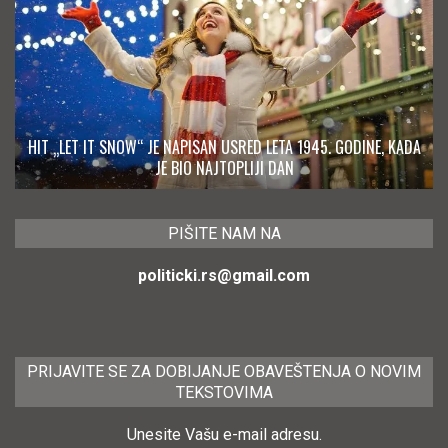
HIT „LET IT SNOW“ JE NAPISAN USRED LETA 1945. GODINE, KADA
JE BIO NAJTOPLIJI DAN
PIŠITE NAM NA
politicki.rs@gmail.com
PRIJAVITE SE ZA DOBIJANJE OBAVEŠTENJA O NOVIM
TEKSTOVIMA
Unesite Vašu e-mail adresu.