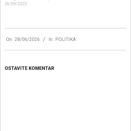
26/09/2023
2026-
06-
On:
28/06/2026
In:
POLITIKA
28
OSTAVITE KOMENTAR