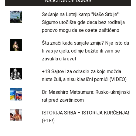
NAJČITANIJE DANAS
Sećanje na Letnji kamp "Naše Srbije":
Sigurno utočište gde deca bez roditelja
ponovo mogu da se osete zaštićeno
Šta znači kada sanjate zmiju? Nije isto da
li vas je ujela, od nje bežite ili vam se
zavukla u krevet
+18 Sajtovi za odrasle za koje možda
niste čuli, a nisu klasični pornići (VIDEO)
Dr. Masahiro Matsumura: Rusko-ukrajinski
rat pred završnicom
ISTORIJA SRBA – ISTORIJA KURČENJA!
(+18!)