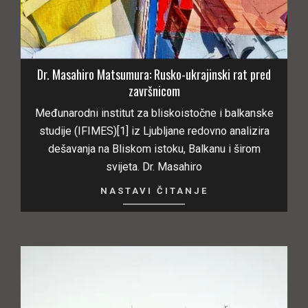
Dr. Masahiro Matsumura: Rusko-ukrajinski rat pred
završnicom
Međunarodni institut za bliskoistočne i balkanske
studije (IFIMES)[1] iz Ljubljane redovno analizira
dešavanja na Bliskom istoku, Balkanu i širom
svijeta. Dr. Masahiro
NASTAVI ČITANJE