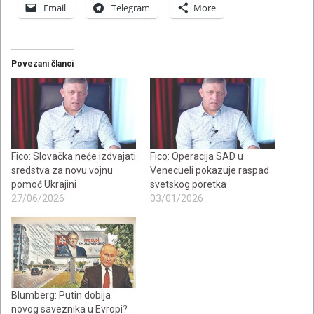
Email
Telegram
More
Povezani članci
Fico: Slovačka neće izdvajati
Fico: Operacija SAD u
sredstva za novu vojnu
Venecueli pokazuje raspad
pomoć Ukrajini
svetskog poretka
27/06/2026
03/01/2026
Blumberg: Putin dobija
novog saveznika u Evropi?