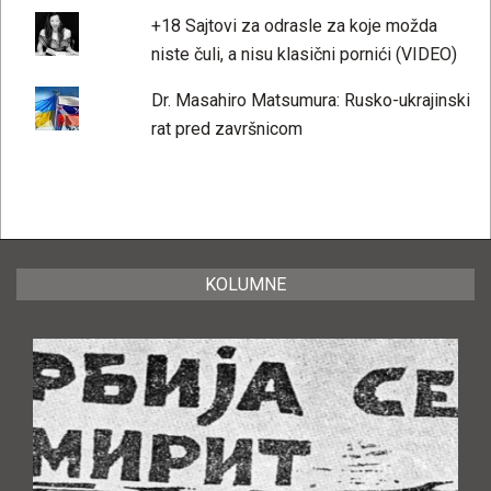
+18 Sajtovi za odrasle za koje možda
niste čuli, a nisu klasični pornići (VIDEO)
Dr. Masahiro Matsumura: Rusko-ukrajinski
rat pred završnicom
KOLUMNE