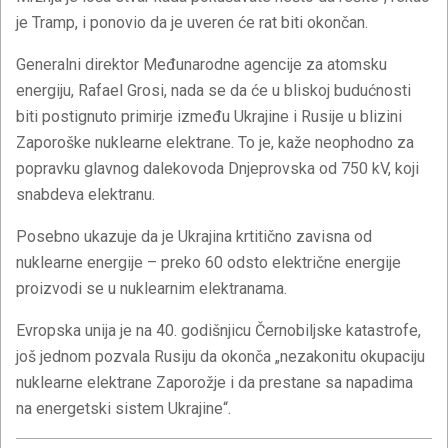
je Tramp, i ponovio da je uveren će rat biti okončan.
Generalni direktor Međunarodne agencije za atomsku
energiju, Rafael Grosi, nada se da će u bliskoj budućnosti
biti postignuto primirje između Ukrajine i Rusije u blizini
Zaporoške nuklearne elektrane. To je, kaže neophodno za
popravku glavnog dalekovoda Dnjeprovska od 750 kV, koji
snabdeva elektranu.
Posebno ukazuje da je Ukrajina krtitično zavisna od
nuklearne energije – preko 60 odsto električne energije
proizvodi se u nuklearnim elektranama.
Evropska unija je na 40. godišnjicu Černobiljske katastrofe,
još jednom pozvala Rusiju da okonča „nezakonitu okupaciju
nuklearne elektrane Zaporožje i da prestane sa napadima
na energetski sistem Ukrajine“.