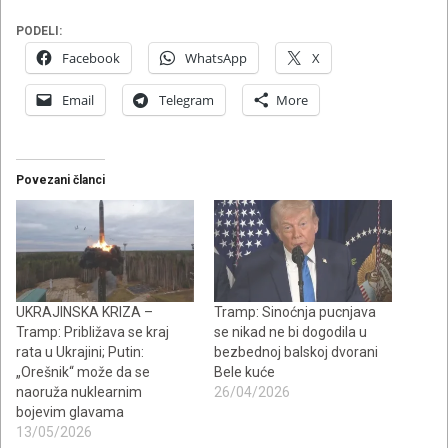
PODELI:
Facebook
WhatsApp
X
Email
Telegram
More
Povezani članci
UKRAJINSKA KRIZA –
Tramp: Sinoćnja pucnjava
Tramp: Približava se kraj
se nikad ne bi dogodila u
rata u Ukrajini; Putin:
bezbednoj balskoj dvorani
„Orešnik“ može da se
Bele kuće
naoruža nuklearnim
26/04/2026
bojevim glavama
13/05/2026