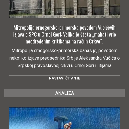
Mitropolija crnogorsko-primorska povodom Vučićevih
izjava o SPC u Crnoj Gori: Velika je šteta „mahati vrlo
neodređenim kritikama na račun Crkve“.
Mitropolija crnogorsko-primorska danas je, povodom
nekoliko izjava predsednika Srbije Aleksandra Vučića o
Srpskoj pravoslavnoj crkvi u Crnoj Gori i litijama
NASTAVI ČITANJE
ANALIZA