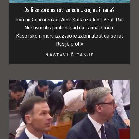
Da li se sprema rat između Ukrajine i Irana?
Roman Gončarenko | Amir Soltanzadeh | Vesli Ran
Nedavni ukrajinski napad na iranski brod u
Kaspijskom moru izazvao je zabrinutost da se rat
Rusije protiv
NASTAVI ČITANJE