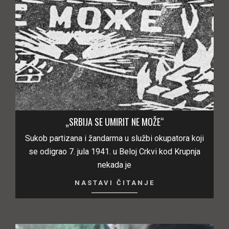
„SRBIJA SE UMIRIT NE MOŽE“
Sukob partizana i žandarma u službi okupatora koji
se odigrao 7. jula 1941. u Beloj Crkvi kod Krupnja
nekada je
NASTAVI ČITANJE