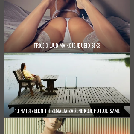
PRIČE O LJUDIMA KOJE JE UBIO SEKS
10 NAJBEZBEDNIJIH ZEMALJA ZA ŽENE KOJE PUTUJU SAME