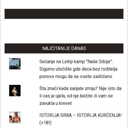
LAJKUJTE NAŠU STRANICU
NAJČITANIJE DANAS
Sećanje na Letnji kamp "Naše Srbije":
Sigurno utočište gde deca bez roditelja
ponovo mogu da se osete zaštićeno
Šta znači kada sanjate zmiju? Nije isto da
li vas je ujela, od nje bežite ili vam se
zavukla u krevet
ISTORIJA SRBA – ISTORIJA KURČENJA!
(+18!)