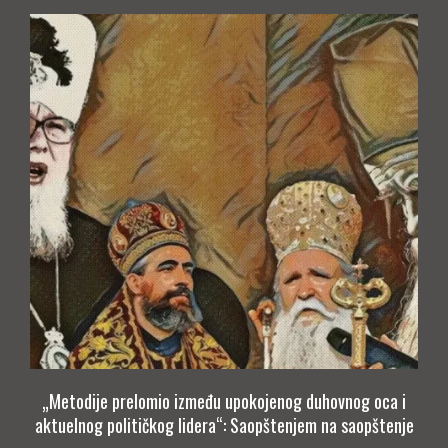
„Metodije prelomio između upokojenog duhovnog oca i
aktuelnog političkog lidera“: Saopštenjem na saopštenje