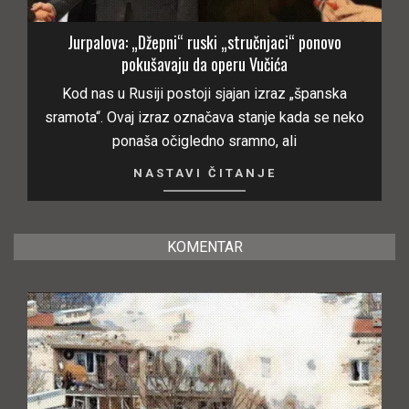
Jurpalova: „Džepni“ ruski „stručnjaci“ ponovo
pokušavaju da operu Vučića
Kod nas u Rusiji postoji sjajan izraz „španska
sramota“. Ovaj izraz označava stanje kada se neko
ponaša očigledno sramno, ali
NASTAVI ČITANJE
KOMENTAR