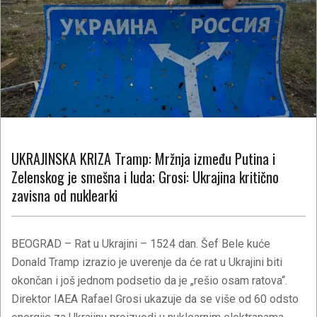
UKRAJINSKA KRIZA Tramp: Mržnja između Putina i
Zelenskog je smešna i luda; Grosi: Ukrajina kritično
zavisna od nuklearki
BEOGRAD – Rat u Ukrajini – 1524 dan. Šef Bele kuće
Donald Tramp izrazio je uverenje da će rat u Ukrajini biti
okončan i još jednom podsetio da je „rešio osam ratova“.
Direktor IAEA Rafael Grosi ukazuje da se više od 60 odsto