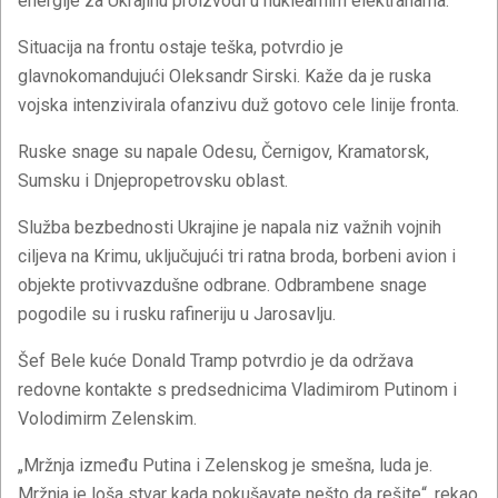
energije za Ukrajinu proizvodi u nuklearnim elektranama.
Situacija na frontu ostaje teška, potvrdio je
glavnokomandujući Oleksandr Sirski. Kaže da je ruska
vojska intenzivirala ofanzivu duž gotovo cele linije fronta.
Ruske snage su napale Odesu, Černigov, Kramatorsk,
Sumsku i Dnjepropetrovsku oblast.
Služba bezbednosti Ukrajine je napala niz važnih vojnih
ciljeva na Krimu, uključujući tri ratna broda, borbeni avion i
objekte protivvazdušne odbrane. Odbrambene snage
pogodile su i rusku rafineriju u Jarosavlju.
Šef Bele kuće Donald Tramp potvrdio je da održava
redovne kontakte s predsednicima Vladimirom Putinom i
Volodimirm Zelenskim.
„Mržnja između Putina i Zelenskog je smešna, luda je.
Mržnja je loša stvar kada pokušavate nešto da rešite“, rekao