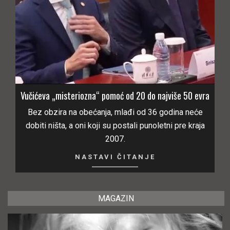
Vučićeva „misteriozna“ pomoć od 20 do najviše 50 evra
Bez obzira na obećanja, mlađi od 36 godina neće
dobiti ništa, a oni koji su postali punoletni pre kraja
2007.
NASTAVI ČITANJE
MAGAZIN