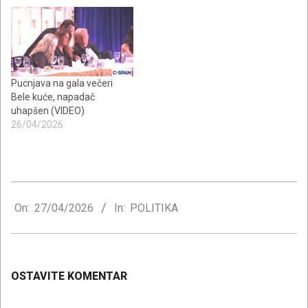
Pucnjava na gala večeri
Bele kuće, napadač
uhapšen (VIDEO)
26/04/2026
2026-
04-
On:
27/04/2026
In:
POLITIKA
27
OSTAVITE KOMENTAR