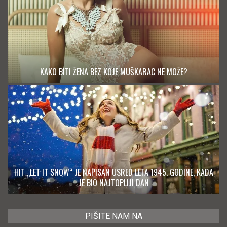
KAKO BITI ŽENA BEZ KOJE MUŠKARAC NE MOŽE?
HIT „LET IT SNOW“ JE NAPISAN USRED LETA 1945. GODINE, KADA
JE BIO NAJTOPLIJI DAN
PIŠITE NAM NA