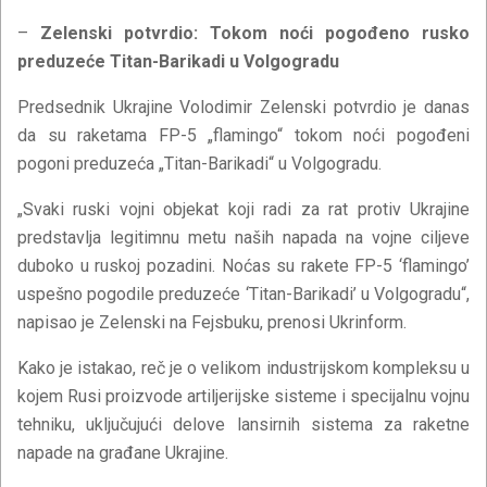
–
Zelenski potvrdio: Tokom noći pogođeno rusko
preduzeće Titan-Barikadi u Volgogradu
Predsednik Ukrajine Volodimir Zelenski potvrdio je danas
da su raketama FP-5 „flamingo“ tokom noći pogođeni
pogoni preduzeća „Titan-Barikadi“ u Volgogradu.
„Svaki ruski vojni objekat koji radi za rat protiv Ukrajine
predstavlja legitimnu metu naših napada na vojne ciljeve
duboko u ruskoj pozadini. Noćas su rakete FP-5 ‘flamingo’
uspešno pogodile preduzeće ‘Titan-Barikadi’ u Volgogradu“,
napisao je Zelenski na Fejsbuku, prenosi Ukrinform.
Kako je istakao, reč je o velikom industrijskom kompleksu u
kojem Rusi proizvode artiljerijske sisteme i specijalnu vojnu
tehniku, uključujući delove lansirnih sistema za raketne
napade na građane Ukrajine.