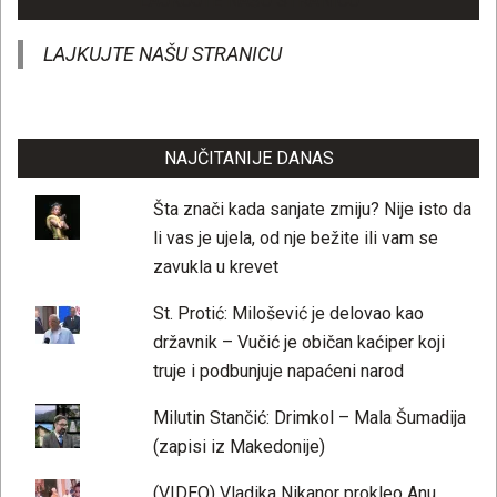
LAJKUJTE NAŠU STRANICU
LAJKUJTE NAŠU STRANICU
NAJČITANIJE DANAS
Šta znači kada sanjate zmiju? Nije isto da
li vas je ujela, od nje bežite ili vam se
zavukla u krevet
St. Protić: Milošević je delovao kao
državnik – Vučić je običan kaćiper koji
truje i podbunjuje napaćeni narod
Milutin Stančić: Drimkol – Mala Šumadija
(zapisi iz Makedonije)
(VIDEO) Vladika Nikanor prokleo Anu