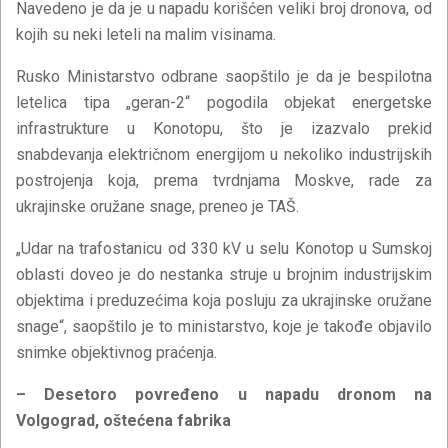
Navedeno je da je u napadu korišćen veliki broj dronova, od
kojih su neki leteli na malim visinama.
Rusko Ministarstvo odbrane saopštilo je da je bespilotna
letelica tipa „geran-2“ pogodila objekat energetske
infrastrukture u Konotopu, što je izazvalo prekid
snabdevanja električnom energijom u nekoliko industrijskih
postrojenja koja, prema tvrdnjama Moskve, rade za
ukrajinske oružane snage, preneo je TAŠ.
„Udar na trafostanicu od 330 kV u selu Konotop u Sumskoj
oblasti doveo je do nestanka struje u brojnim industrijskim
objektima i preduzećima koja posluju za ukrajinske oružane
snage“, saopštilo je to ministarstvo, koje je takođe objavilo
snimke objektivnog praćenja.
– Desetoro povređeno u napadu dronom na
Volgograd, oštećena fabrika