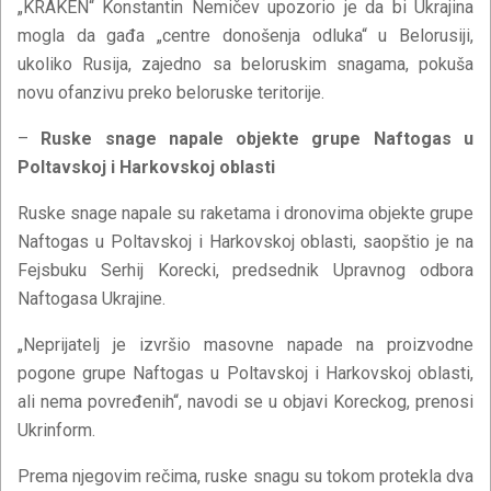
„KRAKEN“ Konstantin Nemičev upozorio je da bi Ukrajina
mogla da gađa „centre donošenja odluka“ u Belorusiji,
ukoliko Rusija, zajedno sa beloruskim snagama, pokuša
novu ofanzivu preko beloruske teritorije.
–
Ruske snage napale objekte grupe Naftogas u
Poltavskoj i Harkovskoj oblasti
Ruske snage napale su raketama i dronovima objekte grupe
Naftogas u Poltavskoj i Harkovskoj oblasti, saopštio je na
Fejsbuku Serhij Korecki, predsednik Upravnog odbora
Naftogasa Ukrajine.
„Neprijatelj je izvršio masovne napade na proizvodne
pogone grupe Naftogas u Poltavskoj i Harkovskoj oblasti,
ali nema povređenih“, navodi se u objavi Koreckog, prenosi
Ukrinform.
Prema njegovim rečima, ruske snagu su tokom protekla dva