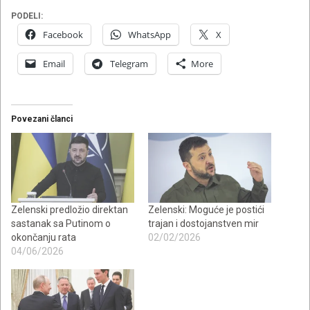
PODELI:
Facebook
WhatsApp
X
Email
Telegram
More
Povezani članci
Zelenski predložio direktan
Zelenski: Moguće je postići
sastanak sa Putinom o
trajan i dostojanstven mir
okončanju rata
02/02/2026
04/06/2026