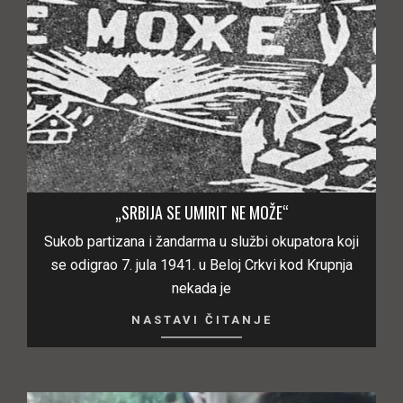
„SRBIJA SE UMIRIT NE MOŽE“
Sukob partizana i žandarma u službi okupatora koji
se odigrao 7. jula 1941. u Beloj Crkvi kod Krupnja
nekada je
NASTAVI ČITANJE