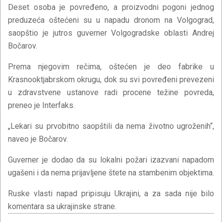
Deset osoba je povređeno, a proizvodni pogoni jednog
preduzeća oštećeni su u napadu dronom na Volgograd,
saopštio je jutros guverner Volgogradske oblasti Andrej
Bočarov.
Prema njegovim rečima, oštećen je deo fabrike u
Krasnooktjabrskom okrugu, dok su svi povređeni prevezeni
u zdravstvene ustanove radi procene težine povreda,
preneo je Interfaks.
„Lekari su prvobitno saopštili da nema životno ugroženih“,
naveo je Bočarov.
Guverner je dodao da su lokalni požari izazvani napadom
ugašeni i da nema prijavljene štete na stambenim objektima.
Ruske vlasti napad pripisuju Ukrajini, a za sada nije bilo
komentara sa ukrajinske strane.