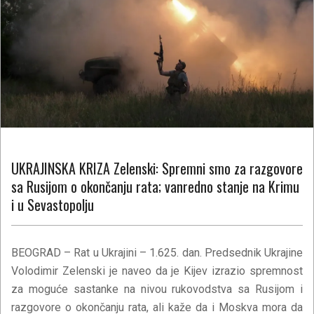
UKRAJINSKA KRIZA Zelenski: Spremni smo za razgovore
sa Rusijom o okončanju rata; vanredno stanje na Krimu
i u Sevastopolju
BEOGRAD –
Rat u Ukrajini – 1.625. dan. Predsednik Ukrajine
Volodimir Zelenski je naveo da je Kijev izrazio spremnost
za moguće sastanke na nivou rukovodstva sa Rusijom i
razgovore o okončanju rata, ali kaže da i Moskva mora da