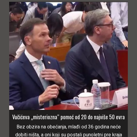
Vučićeva „misteriozna“ pomoć od 20 do najviše 50 evra
Bez obzira na obećanja, mlađi od 36 godina neće
dobiti ništa, a oni koji su postali punoletni pre kraja