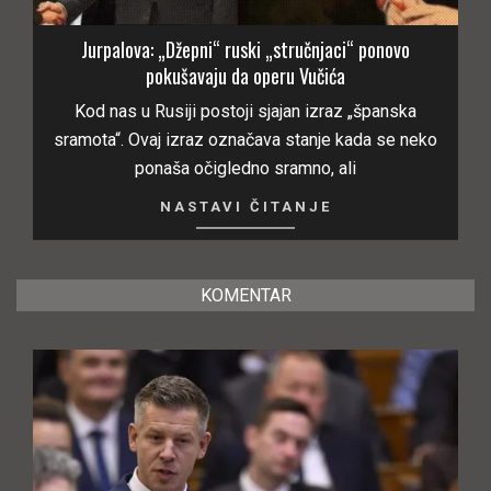
Jurpalova: „Džepni“ ruski „stručnjaci“ ponovo
pokušavaju da operu Vučića
Kod nas u Rusiji postoji sjajan izraz „španska
sramota“. Ovaj izraz označava stanje kada se neko
ponaša očigledno sramno, ali
NASTAVI ČITANJE
KOMENTAR