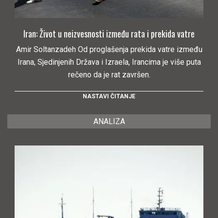
Iran: Život u neizvesnosti između rata i prekida vatre
Amir Soltanzadeh Od proglašenja prekida vatre između
Irana, Sjedinjenih Država i Izraela, Irancima je više puta
rečeno da je rat završen.
NASTAVI ČITANJE
ANALIZA