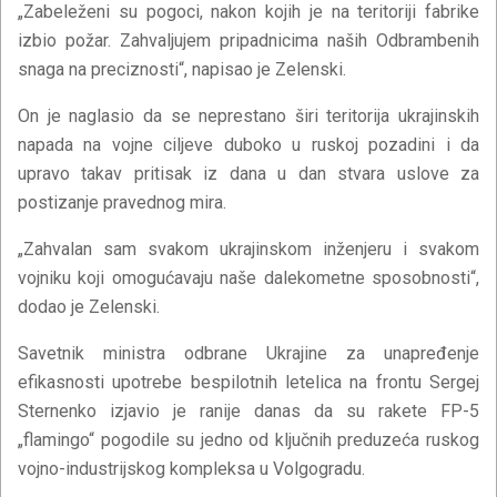
„Zabeleženi su pogoci, nakon kojih je na teritoriji fabrike
izbio požar. Zahvaljujem pripadnicima naših Odbrambenih
snaga na preciznosti“, napisao je Zelenski.
On je naglasio da se neprestano širi teritorija ukrajinskih
napada na vojne ciljeve duboko u ruskoj pozadini i da
upravo takav pritisak iz dana u dan stvara uslove za
postizanje pravednog mira.
„Zahvalan sam svakom ukrajinskom inženjeru i svakom
vojniku koji omogućavaju naše dalekometne sposobnosti“,
dodao je Zelenski.
Savetnik ministra odbrane Ukrajine za unapređenje
efikasnosti upotrebe bespilotnih letelica na frontu Sergej
Sternenko izjavio je ranije danas da su rakete FP-5
„flamingo“ pogodile su jedno od ključnih preduzeća ruskog
vojno-industrijskog kompleksa u Volgogradu.