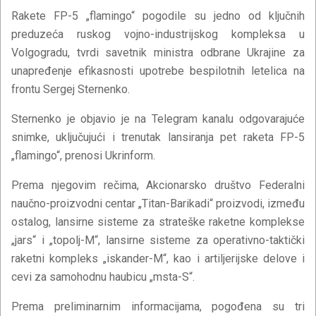
Rakete FP-5 „flamingo“ pogodile su jedno od ključnih
preduzeća ruskog vojno-industrijskog kompleksa u
Volgogradu, tvrdi savetnik ministra odbrane Ukrajine za
unapređenje efikasnosti upotrebe bespilotnih letelica na
frontu Sergej Sternenko.
Sternenko je objavio je na Telegram kanalu odgovarajuće
snimke, uključujući i trenutak lansiranja pet raketa FP-5
„flamingo“, prenosi Ukrinform.
Prema njegovim rečima, Akcionarsko društvo Federalni
naučno-proizvodni centar „Titan-Barikadi“ proizvodi, između
ostalog, lansirne sisteme za strateške raketne komplekse
„jars“ i „topolj-M“, lansirne sisteme za operativno-taktički
raketni kompleks „iskander-M“, kao i artiljerijske delove i
cevi za samohodnu haubicu „msta-S“.
Prema preliminarnim informacijama, pogođena su tri