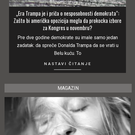
„Era Trampa je i priča o nesposobnosti demokrata“:
Zašto bi američka opozicija mogla da prokocka izbore
za Kongres u novembru?
Pre dve godine demokrate su imale samo jedan
zadatak: da spreče Donalda Trampa da se vrati u
Belu kuću. To
NASTAVI ČITANJE
MAGAZIN