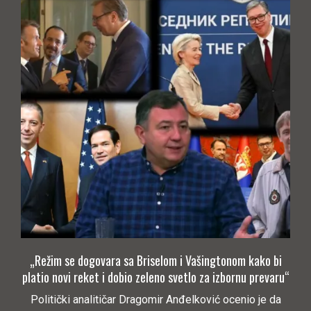
„Režim se dogovara sa Briselom i Vašingtonom kako bi
platio novi reket i dobio zeleno svetlo za izbornu prevaru“
Politički analitičar Dragomir Anđelković ocenio je da