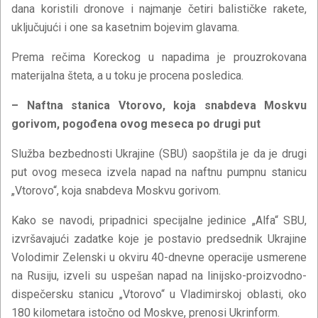
dana koristili dronove i najmanje četiri balističke rakete,
uključujući i one sa kasetnim bojevim glavama.
Prema rečima Koreckog u napadima je prouzrokovana
materijalna šteta, a u toku je procena posledica.
– Naftna stanica Vtorovo, koja snabdeva Moskvu
gorivom, pogođena ovog meseca po drugi put
Služba bezbednosti Ukrajine (SBU) saopštila je da je drugi
put ovog meseca izvela napad na naftnu pumpnu stanicu
„Vtorovo“, koja snabdeva Moskvu gorivom.
Kako se navodi, pripadnici specijalne jedinice „Alfa“ SBU,
izvršavajući zadatke koje je postavio predsednik Ukrajine
Volodimir Zelenski u okviru 40-dnevne operacije usmerene
na Rusiju, izveli su uspešan napad na linijsko-proizvodno-
dispečersku stanicu „Vtorovo“ u Vladimirskoj oblasti, oko
180 kilometara istočno od Moskve, prenosi Ukrinform.