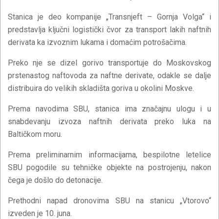
Stanica je deo kompanije „Transnjeft – Gornja Volga“ i
predstavlja ključni logistički čvor za transport lakih naftnih
derivata ka izvoznim lukama i domaćim potrošačima.
Preko nje se dizel gorivo transportuje do Moskovskog
prstenastog naftovoda za naftne derivate, odakle se dalje
distribuira do velikih skladišta goriva u okolini Moskve.
Prema navodima SBU, stanica ima značajnu ulogu i u
snabdevanju izvoza naftnih derivata preko luka na
Baltičkom moru.
Prema preliminarnim informacijama, bespilotne letelice
SBU pogodile su tehničke objekte na postrojenju, nakon
čega je došlo do detonacije.
Prethodni napad dronovima SBU na stanicu „Vtorovo“
izveden je 10. juna.