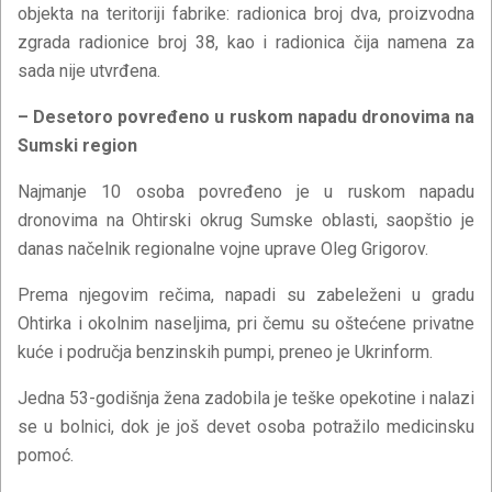
objekta na teritoriji fabrike: radionica broj dva, proizvodna
zgrada radionice broj 38, kao i radionica čija namena za
sada nije utvrđena.
– Desetoro povređeno u ruskom napadu dronovima na
Sumski region
Najmanje 10 osoba povređeno je u ruskom napadu
dronovima na Ohtirski okrug Sumske oblasti, saopštio je
danas načelnik regionalne vojne uprave Oleg Grigorov.
Prema njegovim rečima, napadi su zabeleženi u gradu
Ohtirka i okolnim naseljima, pri čemu su oštećene privatne
kuće i područja benzinskih pumpi, preneo je Ukrinform.
Jedna 53-godišnja žena zadobila je teške opekotine i nalazi
se u bolnici, dok je još devet osoba potražilo medicinsku
pomoć.