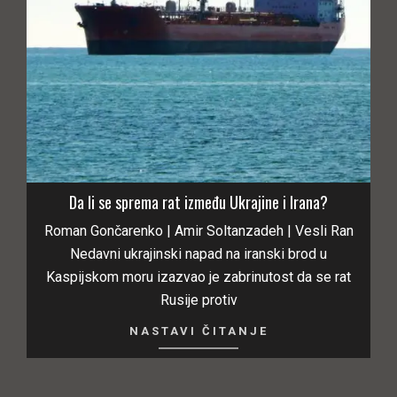
Da li se sprema rat između Ukrajine i Irana?
Roman Gončarenko | Amir Soltanzadeh | Vesli Ran
Nedavni ukrajinski napad na iranski brod u
Kaspijskom moru izazvao je zabrinutost da se rat
Rusije protiv
NASTAVI ČITANJE