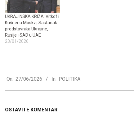
UKRAJINSKA KRIZA: Vitkof i
Kušner u Moskvi; Sastanak
predstavnika Ukrajine,
Rusije i SAD u UAE
23/01/2026
2026-
06-
On:
27/06/2026
In:
POLITIKA
27
OSTAVITE KOMENTAR