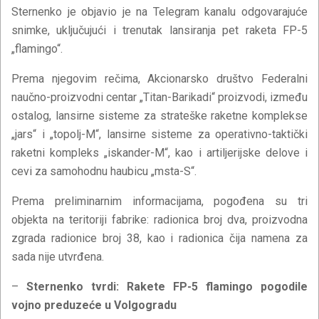
Sternenko je objavio je na Telegram kanalu odgovarajuće
snimke, uključujući i trenutak lansiranja pet raketa FP-5
„flamingo“.
Prema njegovim rečima, Akcionarsko društvo Federalni
naučno-proizvodni centar „Titan-Barikadi“ proizvodi, između
ostalog, lansirne sisteme za strateške raketne komplekse
„jars“ i „topolj-M“, lansirne sisteme za operativno-taktički
raketni kompleks „iskander-M“, kao i artiljerijske delove i
cevi za samohodnu haubicu „msta-S“.
Prema preliminarnim informacijama, pogođena su tri
objekta na teritoriji fabrike: radionica broj dva, proizvodna
zgrada radionice broj 38, kao i radionica čija namena za
sada nije utvrđena.
–
Sternenko tvrdi: Rakete FP-5 flamingo pogodile
vojno preduzeće u Volgogradu