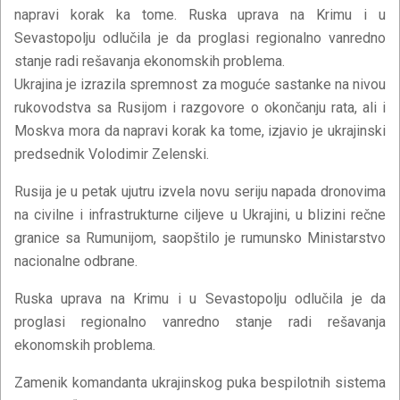
napravi korak ka tome. Ruska uprava na Krimu i u
Sevastopolju odlučila je da proglasi regionalno vanredno
stanje radi rešavanja ekonomskih problema.
Ukrajina je izrazila spremnost za moguće sastanke na nivou
rukovodstva sa Rusijom i razgovore o okončanju rata, ali i
Moskva mora da napravi korak ka tome, izjavio je ukrajinski
predsednik Volodimir Zelenski.
Rusija je u petak ujutru izvela novu seriju napada dronovima
na civilne i infrastrukturne ciljeve u Ukrajini, u blizini rečne
granice sa Rumunijom, saopštilo je rumunsko Ministarstvo
nacionalne odbrane.
Ruska uprava na Krimu i u Sevastopolju odlučila je da
proglasi regionalno vanredno stanje radi rešavanja
ekonomskih problema.
Zamenik komandanta ukrajinskog puka bespilotnih sistema