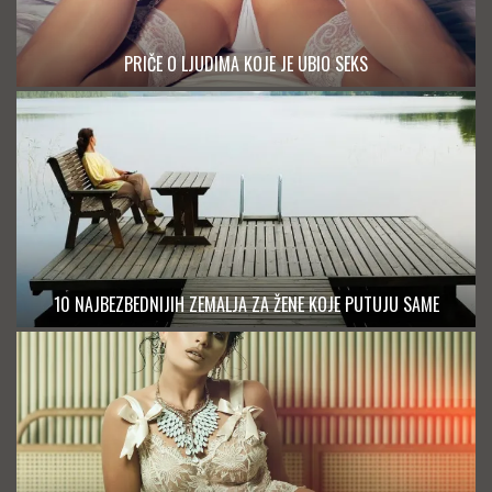
PRIČE O LJUDIMA KOJE JE UBIO SEKS
10 NAJBEZBEDNIJIH ZEMALJA ZA ŽENE KOJE PUTUJU SAME