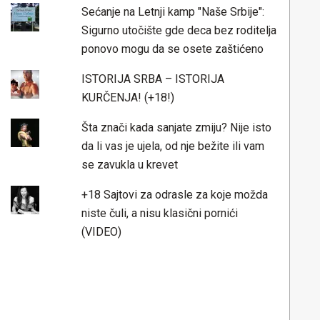
Sećanje na Letnji kamp "Naše Srbije":
Sigurno utočište gde deca bez roditelja
ponovo mogu da se osete zaštićeno
ISTORIJA SRBA – ISTORIJA
KURČENJA! (+18!)
Šta znači kada sanjate zmiju? Nije isto
da li vas je ujela, od nje bežite ili vam
se zavukla u krevet
+18 Sajtovi za odrasle za koje možda
niste čuli, a nisu klasični pornići
(VIDEO)