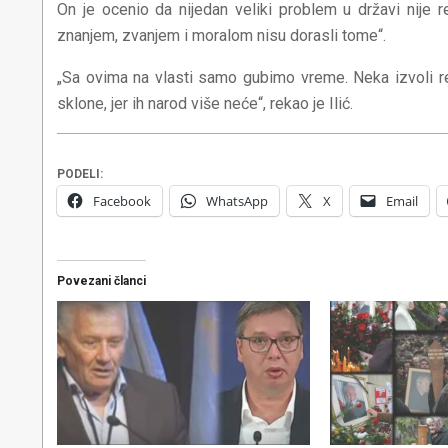
On je ocenio da nijedan veliki problem u državi nije 
znanjem, zvanjem i moralom nisu dorasli tome“.
„Sa ovima na vlasti samo gubimo vreme. Neka izvoli r
sklone, jer ih narod više neće“, rekao je Ilić.
PODELI:
Facebook
WhatsApp
X
Email
Povezani članci