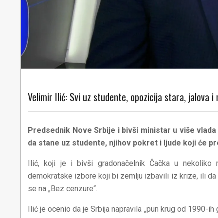
Velimir Ilić: Svi uz studente, opozicija stara, jalova 
Predsednik Nove Srbije i bivši ministar u više vlada 
da stane uz studente, njihov pokret i ljude koji će pr
Ilić, koji je i bivši gradonačelnik Čačka u nekoliko
demokratske izbore koji bi zemlju izbavili iz krize, ili d
se na „Bez cenzure“.
Ilić je ocenio da je Srbija napravila „pun krug od 1990-ih