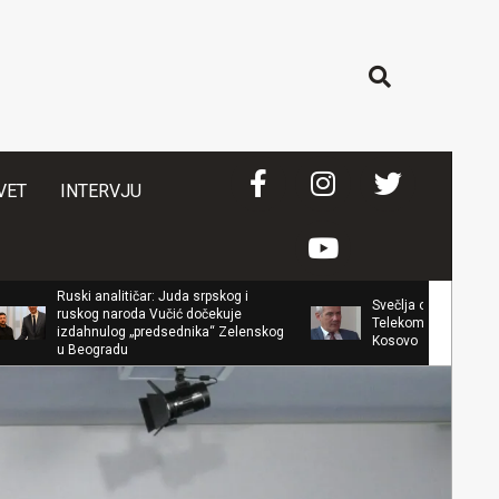
Search
VET
INTERVJU
 analitičar: Juda srpskog i
Svečlja objasnio zašto je direktoru
g naroda Vučić dočekuje
Telekoma trajno zabranjen ulazak 
nulog „predsednika“ Zelenskog
Kosovo
ogradu