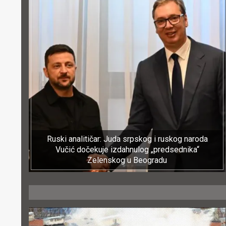
Ruski analitičar: Juda srpskog i ruskog naroda
Vučić dočekuje izdahnulog „predsednika“
Zelenskog u Beogradu