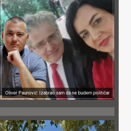
Oliver Paunović: Izabrao sam da ne budem političar