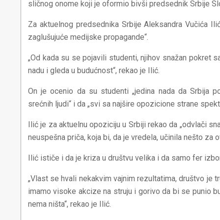
sličnog onome koji je oformio bivši predsednik Srbije S
Za aktuelnog predsednika Srbije Aleksandra Vučića Ilić
zaglušujuće medijske propagande“.
„Od kada su se pojavili studenti, njihov snažan pokret 
nadu i gleda u budućnost“, rekao je Ilić.
On je ocenio da su studenti „jedina nada da Srbija p
srećnih ljudi“ i da „svi sa najšire opozicione strane spe
Ilić je za aktuelnu opoziciju u Srbiji rekao da „odvlači s
neuspešna priča, koja bi, da je vredela, učinila nešto za
Ilić ističe i da je kriza u društvu velika i da samo fer izb
„Vlast se hvali nekakvim vajnim rezultatima, društvo je t
imamo visoke akcize na struju i gorivo da bi se punio b
nema ništa“, rekao je Ilić.