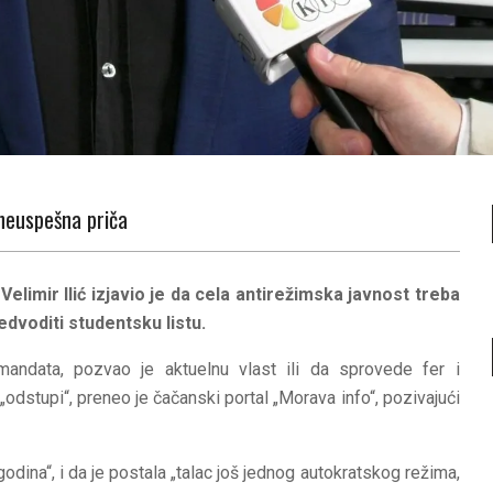
i neuspešna priča
Velimir Ilić izjavio je da cela antirežimska javnost treba
edvoditi studentsku listu.
 mandata, pozvao je aktuelnu vlast ili da sprovede fer i
a „odstupi“, preneo je čačanski portal „Morava info“, pozivajući
 godina“, i da je postala „talac još jednog autokratskog režima,