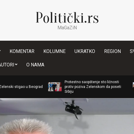
Politički.rs
MaGaZiN
KOMENTAR
KOLUMNE
UKRATKO
REGION
S
Secondary
AUTORI
O NAMA
Navigation
Menu
Ruski
Protestno saopštenje sto ličnosti
rusko
o u Beograd
protiv poziva Zelenskom da poseti
izdah
Srbiju
u Be