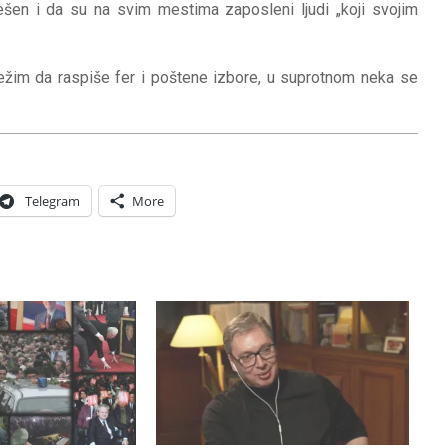
rešen i da su na svim mestima zaposleni ljudi „koji svojim
ežim da raspiše fer i poštene izbore, u suprotnom neka se
Telegram
More