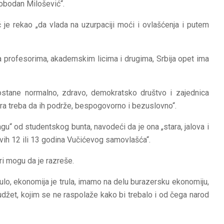
lobodan Milošević“.
 je rekao „da vlada na uzurpaciji moći i ovlašćenja i putem
sa profesorima, akademskim licima i drugima, Srbija opet ima
ostane normalno, zdravo, demokratsko društvo i zajednica
ktra treba da ih podrže, bespogovorno i bezuslovno“.
nagu“ od studentskog bunta, navodeći da je ona „stara, jalova i
 ovih 12 ili 13 godina Vučićevog samovlašća“.
ori mogu da je razreše.
rulo, ekonomija je trula, imamo na delu burazersku ekonomiju,
udžet, kojim se ne raspolaže kako bi trebalo i od čega narod