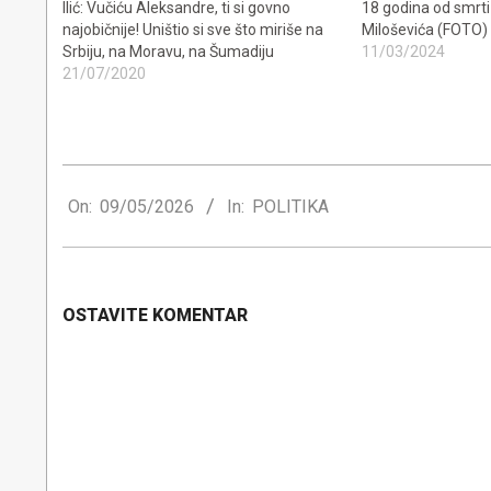
Ilić: Vučiću Aleksandre, ti si govno
18 godina od smrt
najobičnije! Uništio si sve što miriše na
Miloševića (FOTO)
Srbiju, na Moravu, na Šumadiju
11/03/2024
21/07/2020
2026-
05-
On:
09/05/2026
In:
POLITIKA
09
OSTAVITE KOMENTAR