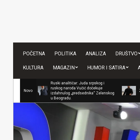
Skip
to
content
POČETNA
POLITIKA
ANALIZA
DRUŠTVO
KULTURA
MAGAZIN
HUMOR I SATIRA
Ruski analitičar: Juda srpskog i
ruskog naroda Vučić dočekuje
Novo
Zelenski stiga
izdahnulog „predsednika“ Zelenskog
u Beogradu.