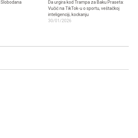
i Slobodana
Da urgira kod Trampa za Baku Praseta:
Vučić na TikTok-u o sportu, veštačkoj
inteligenciji, kockanju
30/01/2026