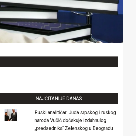
LAJKUJTE NAŠU STRANICU
NAJČITANIJE DANAS
Ruski analitičar: Juda srpskog i ruskog
naroda Vučić dočekuje izdahnulog
„predsednika“ Zelenskog u Beogradu