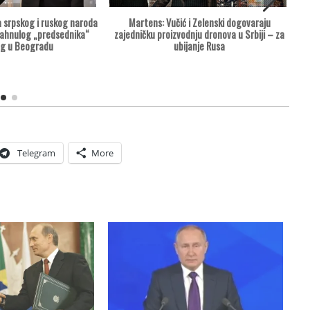
Martens: Vučić i Zelenski dogovaraju
da srpskog i ruskog naroda
zajedničku proizvodnju dronova u Srbiji – za
d
dahnulog „predsednika“
ubijanje Rusa
og u Beogradu
Telegram
More