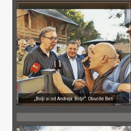
„Bolji si od Andreja. Bolji!“: Obucite Beti