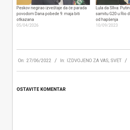
Peskov negirao izveštaje da će parada
Lula da SIlva: Puti
povodom Dana pobede 9. maja biti
samitu G20 u Rio d
otkazana
od hapšenja
05/04/2026
10/09/2023
2022-
06-
On:
27/06/2022
In:
IZDVOJENO ZA VAS
,
SVET
27
OSTAVITE KOMENTAR