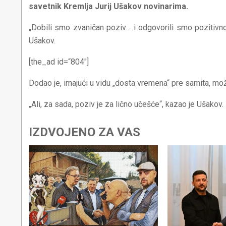
savetnik Kremlja Jurij Ušakov novinarima.
„Dobili smo zvaničan poziv… i odgovorili smo pozitivn
Ušakov.
[the_ad id=“804″]
Dodao je, imajući u vidu „dosta vremena“ pre samita, mo
„Ali, za sada, poziv je za lično učešće“, kazao je Ušakov.
IZDVOJENO ZA VAS