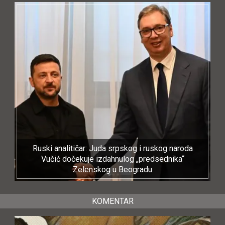
Ruski analitičar: Juda srpskog i ruskog naroda
Vučić dočekuje izdahnulog „predsednika“
Zelenskog u Beogradu
KOMENTAR