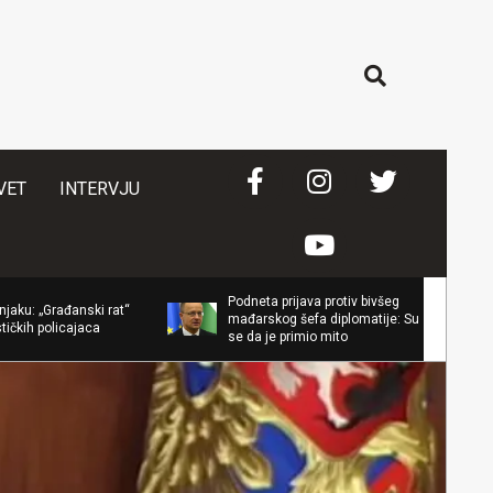
Search
VET
INTERVJU
Podneta prijava protiv bivšeg
Iransk
ki rat“
mađarskog šefa diplomatije: Sumnja
neće b
ca
se da je primio mito
promen