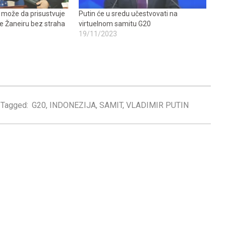
n može da prisustvuje
Putin će u sredu učestvovati na
e Žaneiru bez straha
virtuelnom samitu G20
19/11/2023
Tagged:
G20
,
INDONEZIJA
,
SAMIT
,
VLADIMIR PUTIN