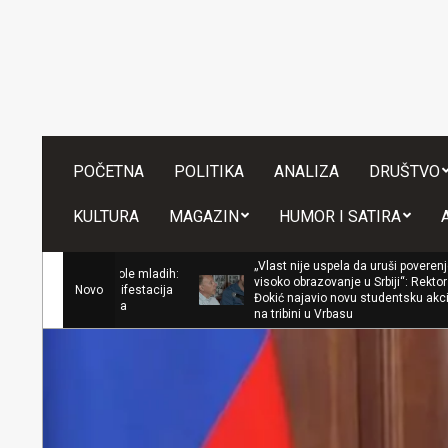
Skip
to
content
POČETNA
POLITIKA
ANALIZA
DRUŠTVO
KULTURA
MAGAZIN
HUMOR I SATIRA
„Vlast nije uspela da uruši poverenje u
visoko obrazovanje u Srbiji“: Rektor
Novo
Đokić najavio novu studentsku akciju
na tribini u Vrbasu