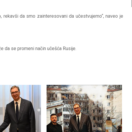
o, rekavši da smo zainteresovani da učestvujemo“, naveo je
že da se promeni način učešća Rusije.