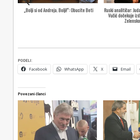
„Bolji si od Andreja. Bolji!“: Obucite Beti
Ruski analitičar: Ju
Vučić dočekuje iz
 Sigurno
Zelensk
vo mogu
PODELI:
Facebook
WhatsApp
X
Email
Povezani članci