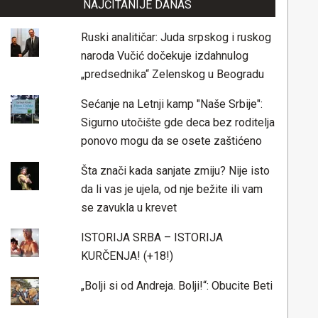
NAJČITANIJE DANAS
Ruski analitičar: Juda srpskog i ruskog
naroda Vučić dočekuje izdahnulog
„predsednika“ Zelenskog u Beogradu
Sećanje na Letnji kamp "Naše Srbije":
Sigurno utočište gde deca bez roditelja
ponovo mogu da se osete zaštićeno
Šta znači kada sanjate zmiju? Nije isto
da li vas je ujela, od nje bežite ili vam
se zavukla u krevet
ISTORIJA SRBA – ISTORIJA
KURČENJA! (+18!)
„Bolji si od Andreja. Bolji!“: Obucite Beti