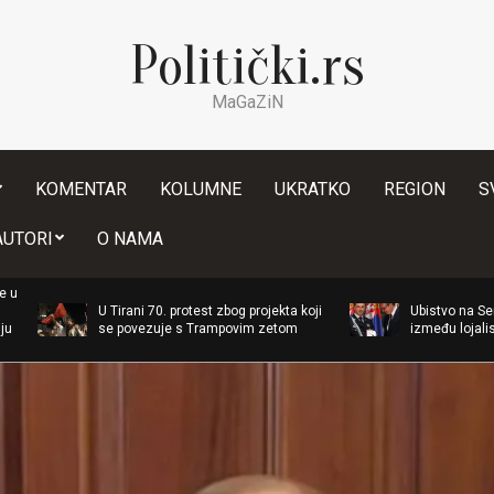
Politički.rs
MaGaZiN
KOMENTAR
KOLUMNE
UKRATKO
REGION
S
Secondary
AUTORI
O NAMA
Navigation
Menu
U Tirani 70. protest zbog projekta koji
Ubistvo na Senjaku: „Građans
se povezuje s Trampovim zetom
između lojalističkih policaja