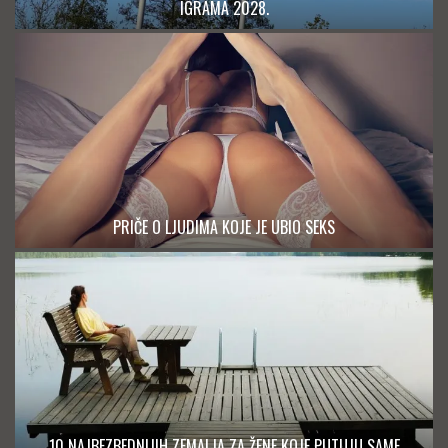
IGRAMA 2028.
PRIČE O LJUDIMA KOJE JE UBIO SEKS
10 NAJBEZBEDNIJIH ZEMALJA ZA ŽENE KOJE PUTUJU SAME