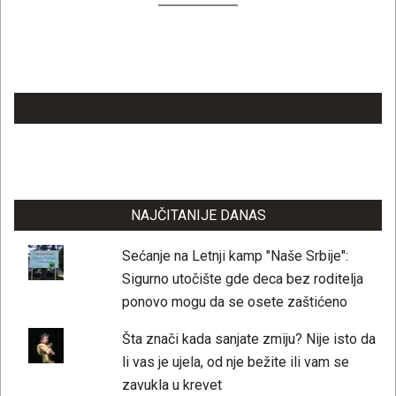
LAJKUJTE NAŠU STRANICU
NAJČITANIJE DANAS
Sećanje na Letnji kamp "Naše Srbije":
Sigurno utočište gde deca bez roditelja
ponovo mogu da se osete zaštićeno
Šta znači kada sanjate zmiju? Nije isto da
li vas je ujela, od nje bežite ili vam se
zavukla u krevet