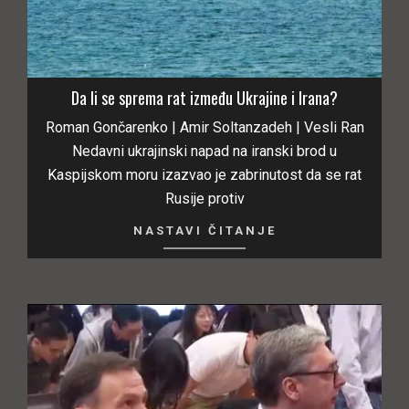
Da li se sprema rat između Ukrajine i Irana?
Roman Gončarenko | Amir Soltanzadeh | Vesli Ran
Nedavni ukrajinski napad na iranski brod u
Kaspijskom moru izazvao je zabrinutost da se rat
Rusije protiv
NASTAVI ČITANJE