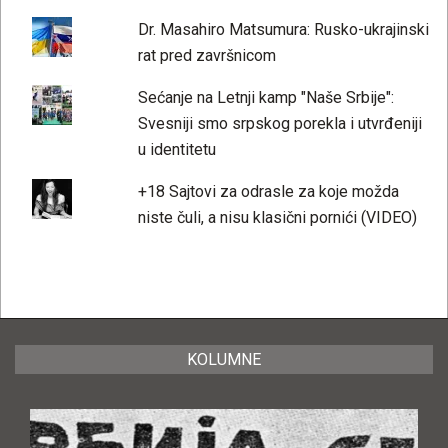
Dr. Masahiro Matsumura: Rusko-ukrajinski
rat pred završnicom
Sećanje na Letnji kamp "Naše Srbije":
Svesniji smo srpskog porekla i utvrđeniji
u identitetu
+18 Sajtovi za odrasle za koje možda
niste čuli, a nisu klasični pornići (VIDEO)
KOLUMNE