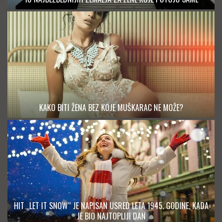
KAKO BITI ŽENA BEZ KOJE MUŠKARAC NE MOŽE?
HIT „LET IT SNOW“ JE NAPISAN USRED LETA 1945. GODINE, KADA
JE BIO NAJTOPLIJI DAN