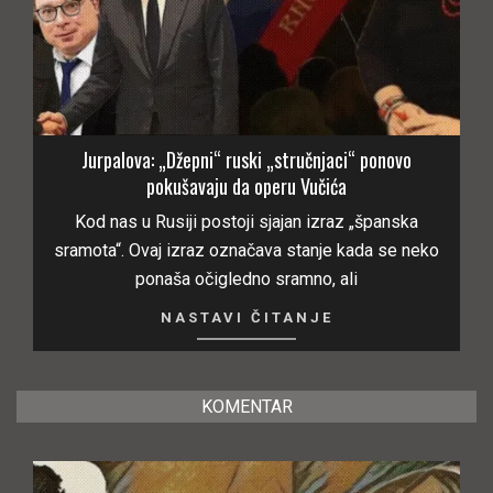
Jurpalova: „Džepni“ ruski „stručnjaci“ ponovo
pokušavaju da operu Vučića
Kod nas u Rusiji postoji sjajan izraz „španska
sramota“. Ovaj izraz označava stanje kada se neko
ponaša očigledno sramno, ali
NASTAVI ČITANJE
KOMENTAR