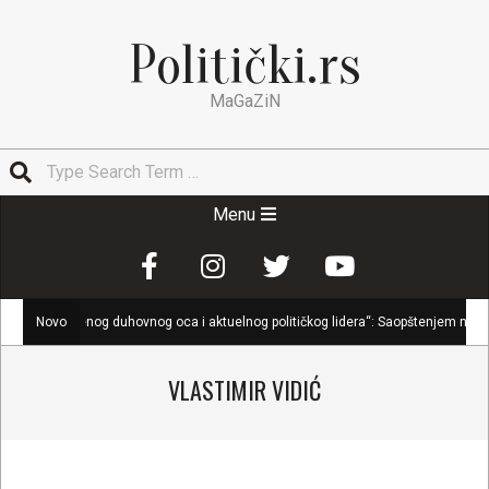
Skip
to
Politički.rs
content
MaGaZiN
Search
Secondary
Menu
Navigation
Menu
jenog duhovnog oca i aktuelnog političkog lidera“: Saopštenjem na saopštenje
Novo
VLASTIMIR VIDIĆ