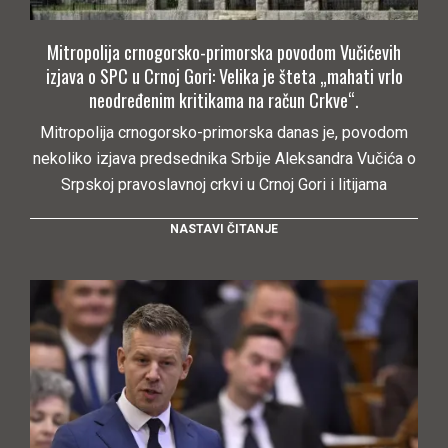
Mitropolija crnogorsko-primorska povodom Vučićevih
izjava o SPC u Crnoj Gori: Velika je šteta „mahati vrlo
neodređenim kritikama na račun Crkve“.
Mitropolija crnogorsko-primorska danas je, povodom
nekoliko izjava predsednika Srbije Aleksandra Vučića o
Srpskoj pravoslavnoj crkvi u Crnoj Gori i litijama
NASTAVI ČITANJE