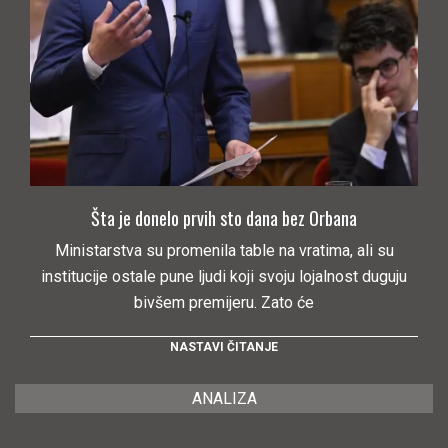
Šta je donelo prvih sto dana bez Orbana
Ministarstva su promenila table na vratima, ali su
institucije ostale pune ljudi koji svoju lojalnost duguju
bivšem premijeru. Zato će
NASTAVI ČITANJE
ANALIZA