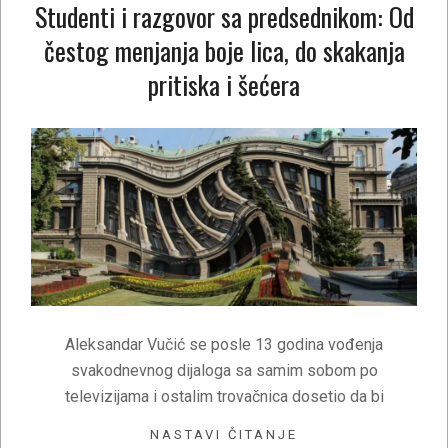
Studenti i razgovor sa predsednikom: Od
čestog menjanja boje lica, do skakanja
pritiska i šećera
2025-
08-
23
Aleksandar Vučić se posle 13 godina vođenja
svakodnevnog dijaloga sa samim sobom po
televizijama i ostalim trovačnica dosetio da bi
NASTAVI ČITANJE