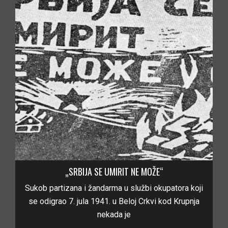
„SRBIJA SE UMIRIT NE MOŽE“
Sukob partizana i žandarma u službi okupatora koji
se odigrao 7. jula 1941. u Beloj Crkvi kod Krupnja
nekada je