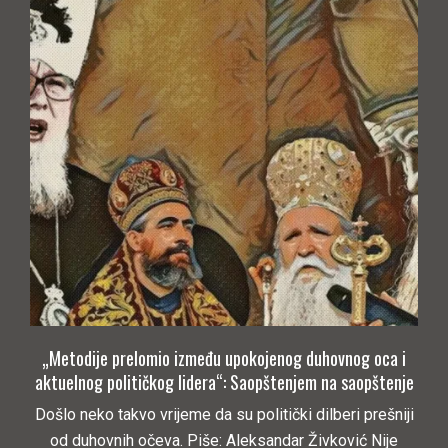
„Metodije prelomio između upokojenog duhovnog oca i
aktuelnog političkog lidera“: Saopštenjem na saopštenje
Došlo neko takvo vrijeme da su politički dilberi prešniji
od duhovnih očeva. Piše: Aleksandar Živković Nije