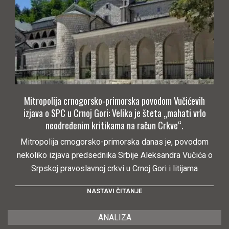
Mitropolija crnogorsko-primorska povodom Vučićevih
izjava o SPC u Crnoj Gori: Velika je šteta „mahati vrlo
neodređenim kritikama na račun Crkve“.
Mitropolija crnogorsko-primorska danas je, povodom
nekoliko izjava predsednika Srbije Aleksandra Vučića o
Srpskoj pravoslavnoj crkvi u Crnoj Gori i litijama
NASTAVI ČITANJE
ANALIZA