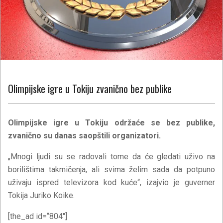
Olimpijske igre u Tokiju zvanično bez publike
Olimpijske igre u Tokiju održaće se bez publike,
zvanično su danas saopštili organizatori.
„Mnogi ljudi su se radovali tome da će gledati uživo na
borilištima takmičenja, ali svima želim sada da potpuno
uživaju ispred televizora kod kuće“, izajvio je guverner
Tokija Juriko Koike.
[the_ad id=“804″]