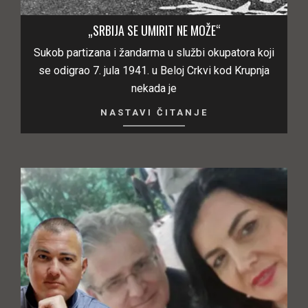
„SRBIJA SE UMIRIT NE MOŽE“
Sukob partizana i žandarma u službi okupatora koji
se odigrao 7. jula 1941. u Beloj Crkvi kod Krupnja
nekada je
NASTAVI ČITANJE