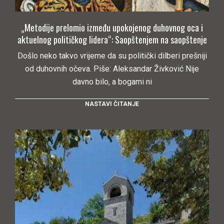
„Metodije prelomio između upokojenog duhovnog oca i
aktuelnog političkog lidera“: Saopštenjem na saopštenje
Došlo neko takvo vrijeme da su politički dilberi prešniji
od duhovnih očeva. Piše: Aleksandar Živković Nije
davno bilo, a bogami ni
NASTAVI ČITANJE