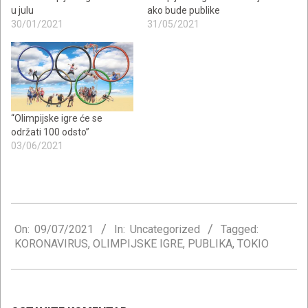
u julu
ako bude publike
30/01/2021
31/05/2021
“Olimpijske igre će se
održati 100 odsto”
03/06/2021
2021-
07-
On:
09/07/2021
In:
Uncategorized
Tagged:
KORONAVIRUS
,
OLIMPIJSKE IGRE
,
PUBLIKA
,
TOKIO
09