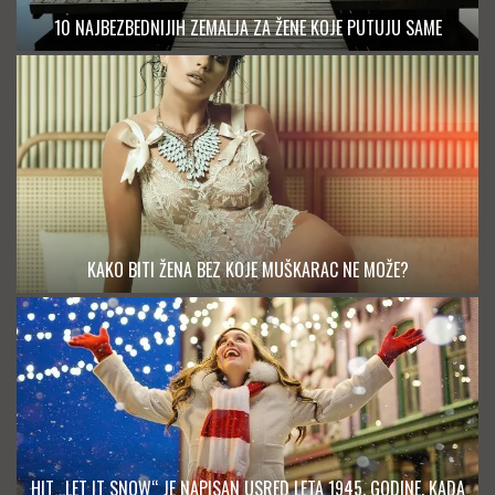
10 NAJBEZBEDNIJIH ZEMALJA ZA ŽENE KOJE PUTUJU SAME
KAKO BITI ŽENA BEZ KOJE MUŠKARAC NE MOŽE?
HIT „LET IT SNOW“ JE NAPISAN USRED LETA 1945. GODINE, KADA