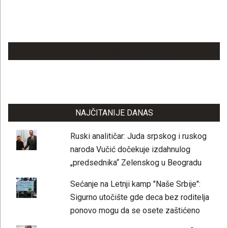
LAJKUJTE NAŠU STRANICU
NAJČITANIJE DANAS
Ruski analitičar: Juda srpskog i ruskog
naroda Vučić dočekuje izdahnulog
„predsednika“ Zelenskog u Beogradu
Sećanje na Letnji kamp "Naše Srbije":
Sigurno utočište gde deca bez roditelja
ponovo mogu da se osete zaštićeno