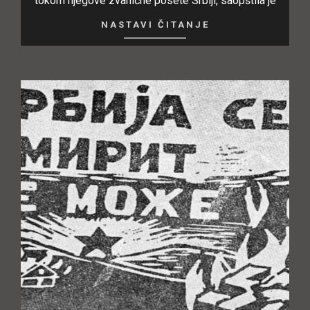
tokom njegove zvanične posete Srbiji, saopštila je
NASTAVI ČITANJE