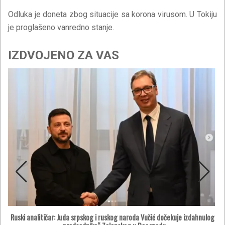
Odluka je doneta zbog situacije sa korona virusom. U Tokiju
je proglašeno vanredno stanje.
IZDVOJENO ZA VAS
Ruski analitičar: Juda srpskog i ruskog naroda Vučić dočekuje izdahnulog