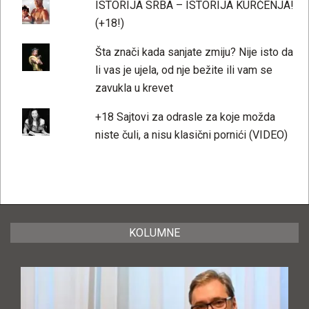
ISTORIJA SRBA – ISTORIJA KURČENJA!
(+18!)
Šta znači kada sanjate zmiju? Nije isto da
li vas je ujela, od nje bežite ili vam se
zavukla u krevet
+18 Sajtovi za odrasle za koje možda
niste čuli, a nisu klasični pornići (VIDEO)
KOLUMNE