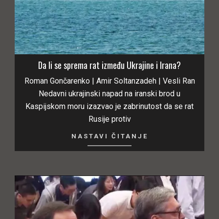
Da li se sprema rat između Ukrajine i Irana?
Roman Gončarenko | Amir Soltanzadeh | Vesli Ran
Nedavni ukrajinski napad na iranski brod u
Kaspijskom moru izazvao je zabrinutost da se rat
Rusije protiv
NASTAVI ČITANJE