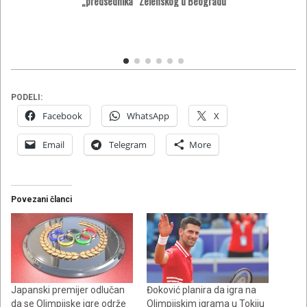
„predsednika“ Zelenskog u Beogradu
PODELI:
Facebook
WhatsApp
X
Email
Telegram
More
Povezani članci
Japanski premijer odlučan
Đoković planira da igra na
da se Olimpijske igre održe
Olimpijskim igrama u Tokiju