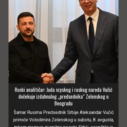
Ruski analitičar: Juda srpskog i ruskog naroda Vučić
dočekuje izdahnulog „predsednika“ Zelenskog u
Beogradu
Šamar Rusima Predsednik Srbije Aleksandar Vučić
primiće Volodimira Zelenskog u subotu, 8. avgusta,