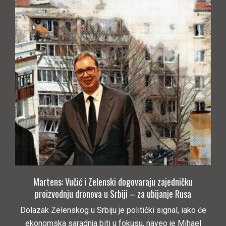
Martens: Vučić i Zelenski dogovaraju zajedničku
proizvodnju dronova u Srbiji – za ubijanje Rusa
Dolazak Zelenskog u Srbiju je politički signal, iako će
ekonomska saradnja biti u fokusu, naveo je Mihael